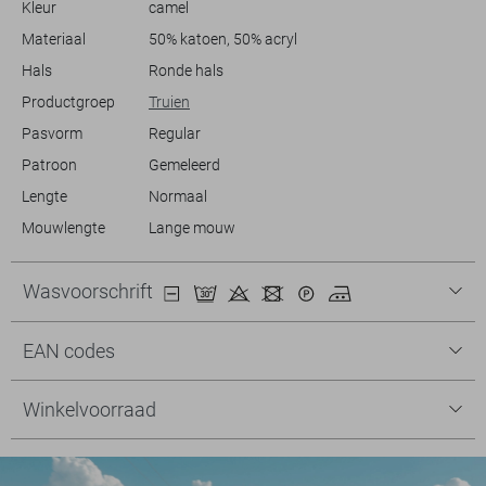
Kleur
camel
stuk toe aan je collectie en geniet van stijl en comfort waar je ook
gaat.
Materiaal
50% katoen, 50% acryl
Hals
Ronde hals
Productgroep
Truien
Pasvorm
Regular
Patroon
Gemeleerd
Lengte
Normaal
Mouwlengte
Lange mouw
Wasvoorschrift
EAN codes
Winkelvoorraad