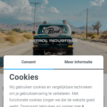
Consent
Meer informatie
Cookies
Noodzakelijke cookies
Wij gebruiken cookies en vergelijkbare technieken
Ook het bekijken waard
om je gebruikservaring te verbeteren. Met
Personalisatie cookies
functionele cookies zorgen we dat de website goed
werkt. Daarnaast gebruiken wij samen met
4
Analytische cookies