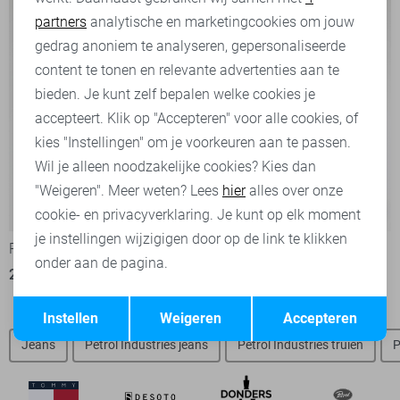
partners
analytische en marketingcookies om jouw
Marketing cookies
gedrag anoniem te analyseren, gepersonaliseerde
content te tonen en relevante advertenties aan te
bieden. Je kunt zelf bepalen welke cookies je
accepteert. Klik op "Accepteren" voor alle cookies, of
kies "Instellingen" om je voorkeuren aan te passen.
Wil je alleen noodzakelijke cookies? Kies dan
"Weigeren". Meer weten? Lees
hier
alles over onze
-50%
-50%
cookie- en privacyverklaring. Je kunt op elk moment
je instellingen wijzigigen door op de link te klikken
Petrol Industries Trui
Petrol Industries Trui
onder aan de pagina.
20,00
39,99
20,00
39,99
Opslaan
Terug
Instellen
Weigeren
Accepteren
Jeans
Petrol Industries jeans
Petrol Industries truien
P