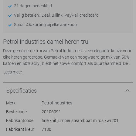
21 dagen bedenktijd
Veilig betalen: iDeal, Billink, PayPal, creditcard
Spaar 4% korting bij elke aankoop
Petrol Industries camel heren trui
Deze gemêleerde trui van Petrol Industries is een elegante keuze voor
elke heren garderobe. Gemaakt van een hoogwaardige mix van 50%
katoen en 50% acryl, biedt het zowel comfort als duurzaamheid. De
regular fit en de normale lengte zorgen voor een klassieke uitstraling
Lees meer
die niet alleen modieus maar ook tijdloos is. De ronde halslijn geeft
een subtiele, moderne twist aan het geheel, terwijl de gedetailleerde
afwerking bij de boorden een verfijnde touch toevoegt aan de
Specificaties
algehele look.
Dankzij het veelzijdige ontwerp en de neutrale kleurstelling is deze
Merk
Petrol industries
Petrol Industries trui perfect voor allerlei gelegenheden. Of je nu een
Bestelcode
20106091
dag op kantoor doorbrengt of een informele bijeenkomst hebt, deze
Fabrikantcode
fine knit jumper steamboat m ros kwr201
trui is ideaal te combineren met zowel jeans als een nette broek. De
lange mouwen maken het een geschikte keuze voor alle seizoenen,
Fabrikant kleur
7130
van herfstige dagen tot lenteavonden. Voeg dit veelzijdige knitwear