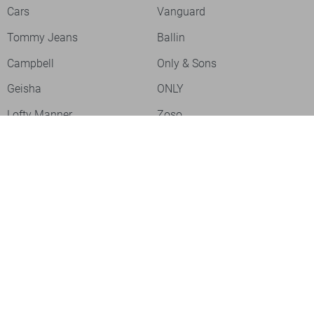
Cars
Vanguard
Tommy Jeans
Ballin
Campbell
Only & Sons
Geisha
ONLY
Lofty Manner
Zoso
Ydence
Vero Moda
Refined Department
Garcia
Sisters Point
Red Button
JDY
Fluresk
Harper & Yve
Object
Meld je aan voor onze nieuwsbrief
Meld je aan voor onze nieuwsbrief en profiteer als eerste van