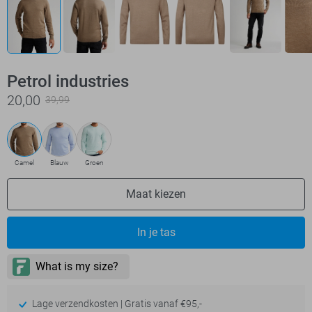
Petrol industries
20,00
39,99
Camel
Blauw
Groen
Maat kiezen
In je tas
Lage verzendkosten | Gratis vanaf €95,-