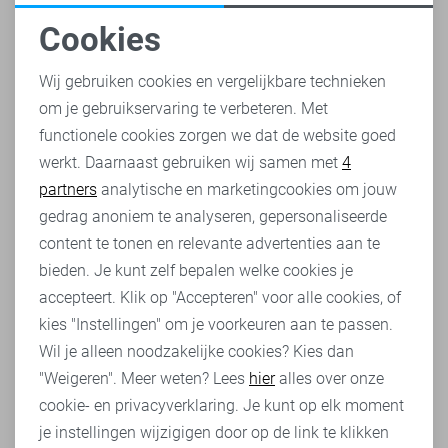
maar ook lang mooi blijft, zelfs na vele wasbeurten.
Dankzij het gebruik van ademende en soepele materialen
Cookies
voelen de vesten prettig aan op de huid en houden ze je
Noodzakelijke cookies
warm zonder te zweten. Een Cars vest voor heren biedt
Wij gebruiken cookies en vergelijkbare technieken
dus de perfecte balans tussen comfort en stijl, zowel voor
om je gebruikservaring te verbeteren. Met
Personalisatie cookies
een casual werkdag als een relaxte weekendoutfit.
functionele cookies zorgen we dat de website goed
Cars vest voor heren bestellen bij Sans
werkt. Daarnaast gebruiken wij samen met
4
Analytische cookies
partners
analytische en marketingcookies om jouw
Het bestellen bij Sans hebben we eenvoudig en
Marketing cookies
gedrag anoniem te analyseren, gepersonaliseerde
klantvriendelijk gemaakt! Kies jouw favoriete Cars vest
voor heren en selecteer de juiste maat en kleur. Plaats het
content te tonen en relevante advertenties aan te
vest in je winkeltas en reken eenvoudig af met onze
bieden. Je kunt zelf bepalen welke cookies je
veilige betaalmethoden.
accepteert. Klik op "Accepteren" voor alle cookies, of
kies "Instellingen" om je voorkeuren aan te passen.
Eén van de voordelen van shoppen bij Sans is de snelle
Wil je alleen noodzakelijke cookies? Kies dan
levertijd. Wanneer je voor 15:00 uur hebt besteld op
werkdagen, kan jij je bestelling de volgende werkdag op
"Weigeren". Meer weten? Lees
hier
alles over onze
het afleveradres verwachten. Vanaf €95 euro hoef jij geen
cookie- en privacyverklaring. Je kunt op elk moment
verzendkosten te betalen en wanneer je je artikel(en) hebt
je instellingen wijzigigen door op de link te klikken