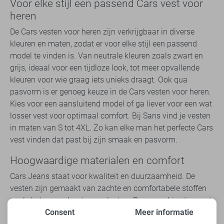
Voor elke stijl een passend Cars vest voor
heren
De Cars vesten voor heren zijn verkrijgbaar in diverse
kleuren en maten, zodat er voor elke stijl een passend
model te vinden is. Van neutrale kleuren zoals zwart en
grijs, ideaal voor een tijdloze look, tot meer opvallende
kleuren voor wie graag iets unieks draagt. Ook qua
pasvorm is er genoeg keuze in de Cars vesten voor heren.
Kies voor een aansluitend model of ga liever voor een wat
losser vest voor optimaal comfort. Bij Sans vind je vesten
in maten van S tot 4XL. Zo kan elke man het perfecte Cars
vest vinden dat past bij zijn smaak en pasvorm.
Hoogwaardige materialen en comfort
Cars Jeans staat voor kwaliteit en duurzaamheid. De
vesten zijn gemaakt van zachte en comfortabele stoffen
zoals katoen, polyester en elastan. Deze combinatie zorgt
voor een Cars vest voor heren dat niet alleen lekker zit,
Consent
Meer informatie