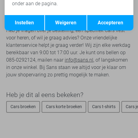
ontvangen heb jij nog 21 dagen bedenktijd. Zo krijg je niet
onder aan de pagina.
alleen kwaliteit, maar ook een uitstekende service.
Opslaan
Terug
Contact
Instellen
Weigeren
Accepteren
Heb je vragen over je bestelling, een specifiek Cars vest
voor heren, of wil je graag advies? Onze vriendelijke
klantenservice helpt je graag verder! Wij zijn elke werkdag
bereikbaar van 9:00 tot 17:00 uur. Je kunt ons bellen op
085-0292124, mailen naar
info@sans.nl
, of langskomen
in onze winkel. Bij Sans staan we altijd voor je klaar om
jouw shopervaring zo prettig mogelijk te maken.
Heb je dit al eens bekeken?
Cars broeken
Cars korte broeken
Cars t-shirts
Cars j