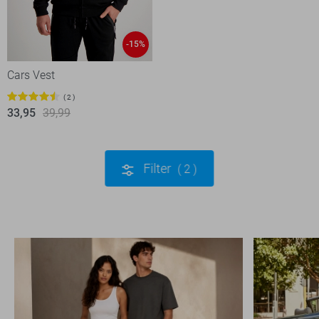
-15%
Cars Vest
2
33,95
39,99
Filter
2