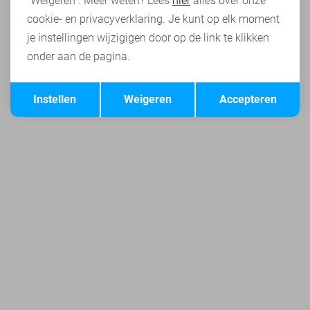
"Weigeren". Meer weten? Lees
hier
alles over onze
cookie- en privacyverklaring. Je kunt op elk moment
je instellingen wijzigigen door op de link te klikken
onder aan de pagina.
Opslaan
Terug
Instellen
Weigeren
Accepteren