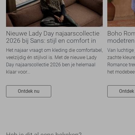
Nieuwe Lady Day najaarscollectie
Boho Rom
2026 bij Sans: stijl en comfort in
modetrend
travelkwaliteit
overal zie
Het najaar vraagt om kleding die comfortabel,
Van luchtige 
veelzijdig én stijlvol is. Met de nieuwe Lady
zachte kleure
Day najaarscollectie 2026 ben je helemaal
Romance tren
klaar voor...
het modebeel
Ontdek nu
Ontdek
Heb je dit al eens bekeken?