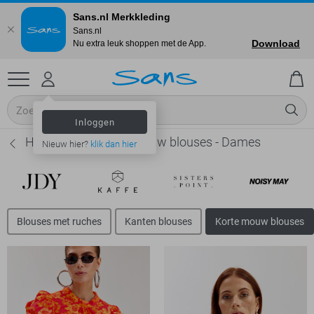
Sans.nl Merkkleding
Sans.nl
Download
Nu extra leuk shoppen met de App.
Inloggen
Harper & Yve Korte mouw blouses - Dames
Nieuw hier?
klik dan hier
Blouses met ruches
Kanten blouses
Korte mouw blouses