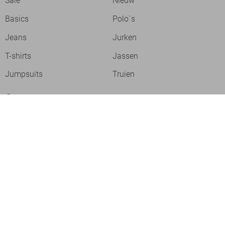
Sale
Nieuw
Basics
Polo`s
Jeans
Jurken
T-shirts
Jassen
Jumpsuits
Truien
Over ons
Laat je inspireren
Werken bij
Ontdek onze merken
PME legend
Gabbiano
Cast Iron
NZA
Petrol Industries
Jack & Jones
Cars
Vanguard