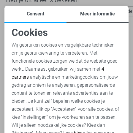
Harper & Yve broeken
Harper & Yve t-shirts
Jacqueline de
Consent
Meer informatie
Cookies
Noodzakelijke cookies
Wij gebruiken cookies en vergelijkbare technieken
om je gebruikservaring te verbeteren. Met
Personalisatie cookies
functionele cookies zorgen we dat de website goed
werkt. Daarnaast gebruiken wij samen met
4
Analytische cookies
partners
analytische en marketingcookies om jouw
Marketing cookies
gedrag anoniem te analyseren, gepersonaliseerde
content te tonen en relevante advertenties aan te
bieden. Je kunt zelf bepalen welke cookies je
accepteert. Klik op "Accepteren" voor alle cookies, of
kies "Instellingen" om je voorkeuren aan te passen.
Wil je alleen noodzakelijke cookies? Kies dan