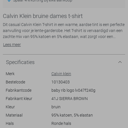
Calvin Klein bruine dames t-shirt
Dit casual Calvin Klein T-shirt in een warme, aardse tint is een perfecte
aanvulling voor je lente-garderobe. Het T-shirt is vervaardigd van een
zachte mix van 95% katoen en 5% elastaan, wat zorgt voor een
comfortabele en aansluitende slim fit. De subtiele ribstructuur en
Lees meer
ronde hals geven het shirt een authentieke uitstraling. Het iconische
Calvin Klein-logo op de borst voegt een vleugje klasse toe, zonder te
overheersen. Dit is een T-shirt dat je zowel in je vrije tijd als voor een
Specificaties
casual werkdag kunt dragen.
Merk
Calvin klein
Dankzij de normale lengte en korte mouwen biedt het T-shirt
Bestelcode
10130403
veelzijdigheid in styling. Of je het nu draagt met een spijkerbroek voor
Fabrikantcode
baby rib logo lv047f240g
een relaxte uitstraling, of combineert met een lichte rok voor een meer
verfijnde look, dit Calvin Klein T-shirt geeft je outfit altijd een trendy
Fabrikant kleur
41J SIERRA BROWN
draai. Voeg dit stijlvolle item toe aan je kledingkast en geniet van de
Kleur
bruin
veelzijdigheid en het comfort dat het biedt.
Materiaal
95% katoen, 5% elastan
Hals
Ronde hals