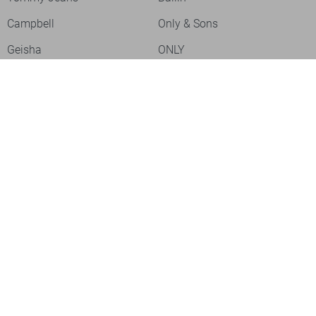
Campbell
Only & Sons
Geisha
ONLY
Lofty Manner
Zoso
Ydence
Vero Moda
Refined Department
Garcia
Sisters Point
Red Button
JDY
Fluresk
Harper & Yve
Object
Meld je aan voor onze nieuwsbrief
Meld je aan voor onze nieuwsbrief en profiteer als eerste van
acties!