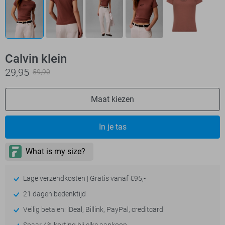
Calvin klein
29,95
59,90
Maat kiezen
In je tas
Lage verzendkosten | Gratis vanaf €95,-
21 dagen bedenktijd
Veilig betalen: iDeal, Billink, PayPal, creditcard
Spaar 4% korting bij elke aankoop