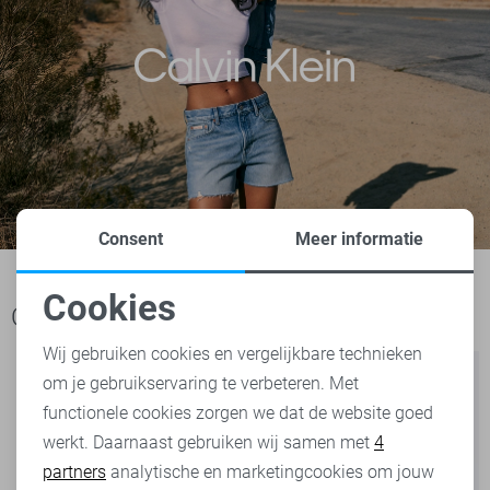
Consent
Meer informatie
Cookies
Ook het bekijken waard
Noodzakelijke cookies
Wij gebruiken cookies en vergelijkbare technieken
om je gebruikservaring te verbeteren. Met
Personalisatie cookies
functionele cookies zorgen we dat de website goed
werkt. Daarnaast gebruiken wij samen met
4
Analytische cookies
partners
analytische en marketingcookies om jouw