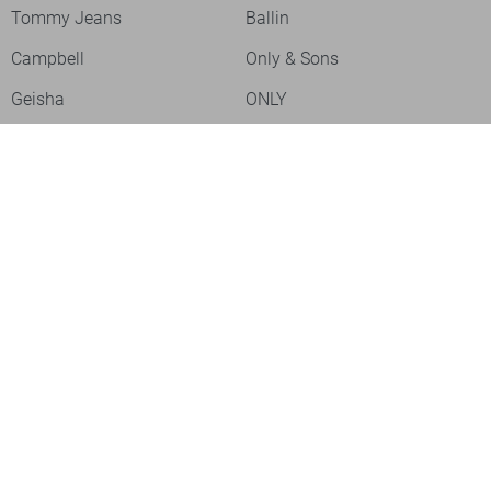
Tommy Jeans
Ballin
Campbell
Only & Sons
Geisha
ONLY
Lofty Manner
Zoso
Ydence
Vero Moda
Refined Department
Garcia
Sisters Point
Red Button
JDY
Fluresk
Harper & Yve
Object
Meld je aan voor onze nieuwsbrief
Meld je aan voor onze nieuwsbrief en profiteer als eerste van
acties!