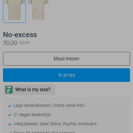
No-excess
30,00
59,99
Maat kiezen
In je tas
Lage verzendkosten | Gratis vanaf €95,-
21 dagen bedenktijd
Veilig betalen: iDeal, Billink, PayPal, creditcard
Spaar 4% korting bij elke aankoop