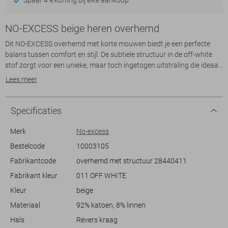
NO-EXCESS beige heren overhemd
Dit NO-EXCESS overhemd met korte mouwen biedt je een perfecte
balans tussen comfort en stijl. De subtiele structuur in de off-white
stof zorgt voor een unieke, maar toch ingetogen uitstraling die ideaal
is voor zomerse dagen. De combinatie van 92% katoen en 8% linnen
Lees meer
maakt het overhemd licht en ademend, perfect voor warme
temperaturen. De regular fit zorgt voor een ontspannen en toch
verzorgde look, terwijl de revers kraag en knoopsluiting het geheel een
Specificaties
nette afwerking geven.
De veelzijdige uitstraling van dit overhemd maakt het een uitstekende
Merk
No-excess
keuze voor diverse gelegenheden. Of je nu een casual dagje uit plant
Bestelcode
10003105
of een zomerse barbecue bijwoont, dit overhemd past moeiteloos bij
Fabrikantcode
overhemd met structuur 28440411
elke gelegenheid. Het tijdloze design is eenvoudig te combineren met
zowel jeans als chino's voor een stijlvolle casual look. Met de
Fabrikant kleur
011 OFF WHITE
combinatie van duurzaamheid en esthetiek is het een waardevolle
Kleur
beige
toevoeging aan je garderobe.
Materiaal
92% katoen, 8% linnen
Hals
Revers kraag