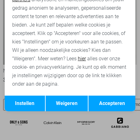
Marketing cookies
gedrag anoniem te analyseren, gepersonaliseerde
content te tonen en relevante advertenties aan te
bieden. Je kunt zelf bepalen welke cookies je
accepteert. Klik op "Accepteren" voor alle cookies, of
kies "Instellingen" om je voorkeuren aan te passen.
Wil je alleen noodzakelijke cookies? Kies dan
-50%
-50%
"Weigeren". Meer weten? Lees
hier
alles over onze
cookie- en privacyverklaring. Je kunt op elk moment
NO-EXCESS Overhemd
NO-EXCESS Overhemd
je instellingen wijzigigen door op de link te klikken
35,00
69,99
35,00
69,99
onder aan de pagina.
Opslaan
Terug
Instellen
Weigeren
Accepteren
No Excess SALE
NO-EXCESS t-shirts
NO-EXCESS overhem