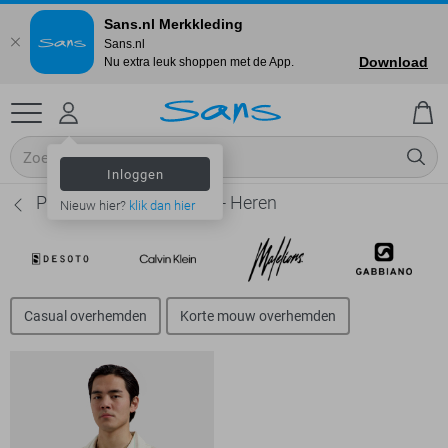
Sans.nl Merkkleding
Sans.nl
Download
Nu extra leuk shoppen met de App.
Inloggen
Pure Path Overhemden - Heren
Nieuw hier?
klik dan hier
Casual overhemden
Korte mouw overhemden