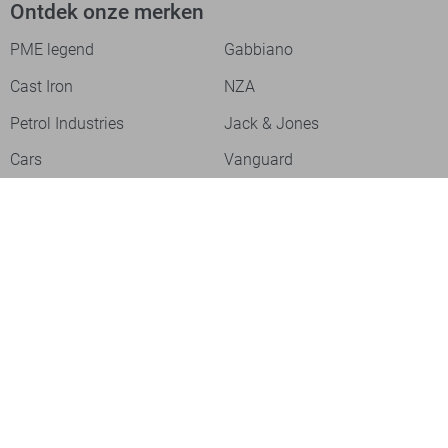
Ontdek onze merken
PME legend
Gabbiano
Cast Iron
NZA
Petrol Industries
Jack & Jones
Cars
Vanguard
Tommy Jeans
Ballin
Campbell
Only & Sons
Geisha
ONLY
Lofty Manner
Zoso
Ydence
Vero Moda
Refined Department
Garcia
Sisters Point
Red Button