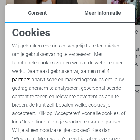
Consent
Meer informatie
Cookies
Basics: de onmisbare basis van
Een kijkje
Noodzakelijke cookies
iedere garderobe
Rijssen
Wij gebruiken cookies en vergelijkbare technieken
Basics zijn tijdloze kledingstukken die een
Ben jij die f
om je gebruikservaring te verbeteren. Met
Personalisatie cookies
belangrijke rol spelen binnen een veelzijdige
je nog nooit 
functionele cookies zorgen we dat de website goed
garderobe. Ze zijn eenvoudig te combineren,
geweest? Ben
werkt. Daarnaast gebruiken wij samen met
4
Analytische cookies
onafhankelijk van...
snel verder...
partners
analytische en marketingcookies om jouw
Marketing cookies
gedrag anoniem te analyseren, gepersonaliseerde
Ontdek nu
Ontdek
content te tonen en relevante advertenties aan te
bieden. Je kunt zelf bepalen welke cookies je
accepteert. Klik op "Accepteren" voor alle cookies, of
kies "Instellingen" om je voorkeuren aan te passen.
Wil je alleen noodzakelijke cookies? Kies dan
Heb je dit al eens bekeken?
"Weigeren". Meer weten? Lees
hier
alles over onze