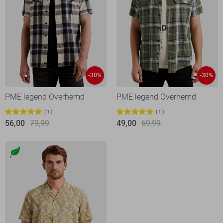
-30%
-30%
PME legend Overhemd
PME legend Overhemd
1
1
56,00
79,99
49,00
69,99