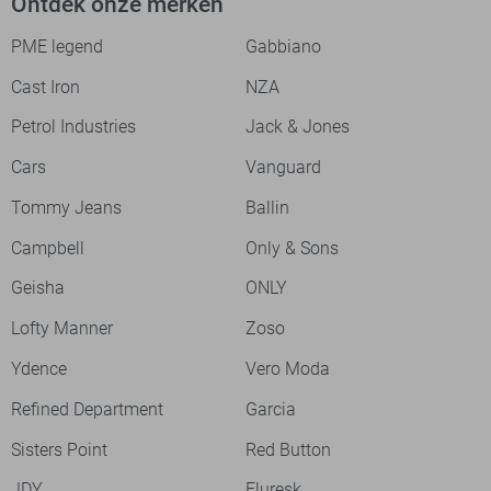
Ontdek onze merken
PME legend
Gabbiano
Cast Iron
NZA
Petrol Industries
Jack & Jones
Cars
Vanguard
Tommy Jeans
Ballin
Campbell
Only & Sons
Geisha
ONLY
Lofty Manner
Zoso
Ydence
Vero Moda
Refined Department
Garcia
Sisters Point
Red Button
JDY
Fluresk