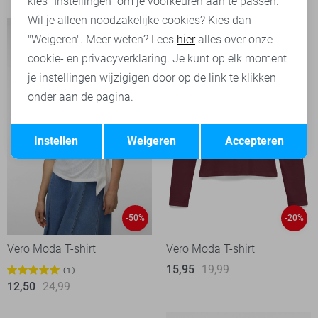
kies "Instellingen" om je voorkeuren aan te passen.
Wil je alleen noodzakelijke cookies? Kies dan
"Weigeren". Meer weten? Lees
hier
alles over onze
cookie- en privacyverklaring. Je kunt op elk moment
je instellingen wijzigigen door op de link te klikken
onder aan de pagina.
Opslaan
Terug
Instellen
Weigeren
Accepteren
-50%
-20%
Vero Moda T-shirt
Vero Moda T-shirt
15,95
19,99
1
12,50
24,99