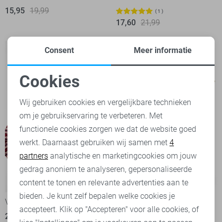
15,95
19,99
1
17,60
21,99
Consent
Meer informatie
Cookies
Noodzakelijke cookies
Wij gebruiken cookies en vergelijkbare technieken
om je gebruikservaring te verbeteren. Met
Personalisatie cookies
functionele cookies zorgen we dat de website goed
werkt. Daarnaast gebruiken wij samen met
4
Analytische cookies
partners
analytische en marketingcookies om jouw
Marketing cookies
gedrag anoniem te analyseren, gepersonaliseerde
-50%
content te tonen en relevante advertenties aan te
bieden. Je kunt zelf bepalen welke cookies je
Vero Moda T-shirt
Vero Moda T-shirt
accepteert. Klik op "Accepteren" voor alle cookies, of
26,99
15,00
29,99