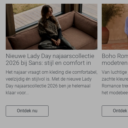
Nieuwe Lady Day najaarscollectie
Boho Rom
2026 bij Sans: stijl en comfort in
modetrend
travelkwaliteit
overal zie
Het najaar vraagt om kleding die comfortabel,
Van luchtige 
veelzijdig én stijlvol is. Met de nieuwe Lady
zachte kleure
Day najaarscollectie 2026 ben je helemaal
Romance tren
klaar voor...
het modebeel
Ontdek nu
Ontdek