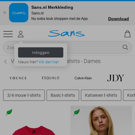
Sans.nl Merkkleding
Sans.nl
Download
Nu extra leuk shoppen met de App.
Inloggen
Vero Moda Regular fit t-shirts - Dames
Nieuw hier?
klik dan hier
3/4 mouw t-shirts
Basic t-shirts
Katoenen t-shirts
Kort