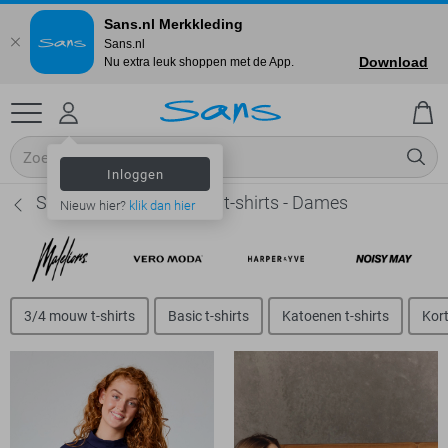
Sans.nl Merkkleding
Sans.nl
Download
Nu extra leuk shoppen met de App.
Inloggen
SisterS point Regular fit t-shirts - Dames
Nieuw hier?
klik dan hier
3/4 mouw t-shirts
Basic t-shirts
Katoenen t-shirts
Kort