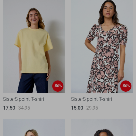
-50%
-50%
SisterS point T-shirt
SisterS point T-shirt
17,50
34,95
15,00
29,95