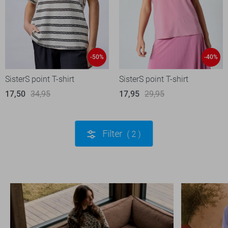
-50%
-40%
SisterS point T-shirt
SisterS point T-shirt
17,50
34,95
17,95
29,95
Filter
2