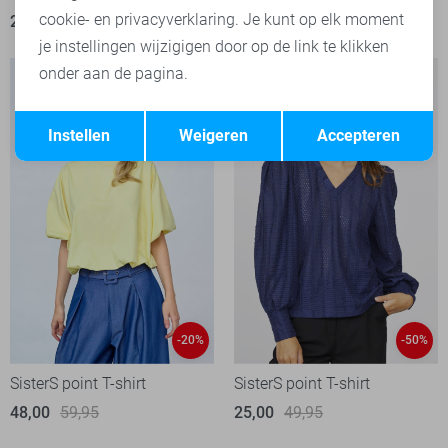
cookie- en privacyverklaring. Je kunt op elk moment
25,00
49,95
59,95
je instellingen wijzigigen door op de link te klikken
onder aan de pagina.
Opslaan
Terug
Instellen
Weigeren
Accepteren
-20%
-50%
SisterS point T-shirt
SisterS point T-shirt
48,00
59,95
25,00
49,95