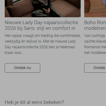
Nieuwe Lady Day najaarscollectie
Boho Rom
2026 bij Sans: stijl en comfort in
modetrend
travelkwaliteit
overal zie
Het najaar vraagt om kleding die comfortabel,
Van luchtige 
veelzijdig én stijlvol is. Met de nieuwe Lady
zachte kleure
Day najaarscollectie 2026 ben je helemaal
Romance tren
klaar voor...
het modebeel
Ontdek nu
Ontdek
Heb je dit al eens bekeken?