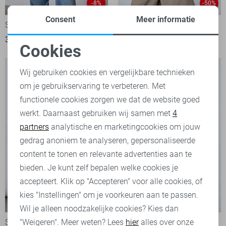
-8%
-50%
Consent
Meer informatie
SisterS point T-shirt
SisterS point T-shirt
31,99
34,95
30,00
59,95
Cookies
Noodzakelijke cookies
Wij gebruiken cookies en vergelijkbare technieken
om je gebruikservaring te verbeteren. Met
Personalisatie cookies
functionele cookies zorgen we dat de website goed
werkt. Daarnaast gebruiken wij samen met
4
Analytische cookies
partners
analytische en marketingcookies om jouw
Marketing cookies
gedrag anoniem te analyseren, gepersonaliseerde
content te tonen en relevante advertenties aan te
bieden. Je kunt zelf bepalen welke cookies je
accepteert. Klik op "Accepteren" voor alle cookies, of
kies "Instellingen" om je voorkeuren aan te passen.
-50%
Wil je alleen noodzakelijke cookies? Kies dan
"Weigeren". Meer weten? Lees
hier
alles over onze
SisterS point T-shirt
SisterS point T-shirt