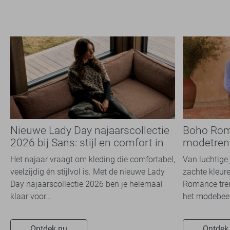
Nieuwe Lady Day najaarscollectie
Boho Rom
2026 bij Sans: stijl en comfort in
modetrend
travelkwaliteit
overal zie
Het najaar vraagt om kleding die comfortabel,
Van luchtige 
veelzijdig én stijlvol is. Met de nieuwe Lady
zachte kleure
Day najaarscollectie 2026 ben je helemaal
Romance tren
klaar voor...
het modebeel
Ontdek nu
Ontdek