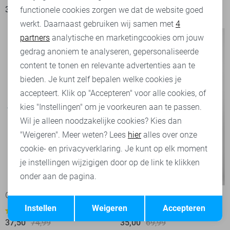
30,00
59,99
25,00
49,99
functionele cookies zorgen we dat de website goed
werkt. Daarnaast gebruiken wij samen met
4
Analytische cookies
partners
analytische en marketingcookies om jouw
Marketing cookies
gedrag anoniem te analyseren, gepersonaliseerde
content te tonen en relevante advertenties aan te
bieden. Je kunt zelf bepalen welke cookies je
accepteert. Klik op "Accepteren" voor alle cookies, of
kies "Instellingen" om je voorkeuren aan te passen.
Wil je alleen noodzakelijke cookies? Kies dan
"Weigeren". Meer weten? Lees
hier
alles over onze
cookie- en privacyverklaring. Je kunt op elk moment
je instellingen wijzigigen door op de link te klikken
-50%
-50%
onder aan de pagina.
Geisha T-shirt
Geisha T-shirt
Opslaan
Terug
Instellen
Weigeren
Accepteren
1
2
37,50
74,99
35,00
69,99