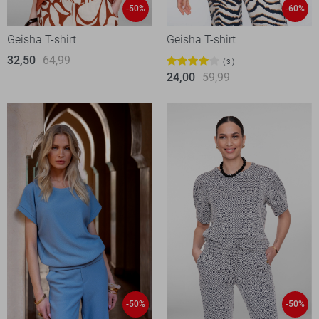
-50%
-60%
Geisha T-shirt
Geisha T-shirt
32,50
64,99
3
24,00
59,99
-50%
-50%