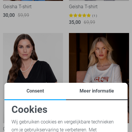
Geisha T-shirt
Geisha T-shirt
30,00
59,99
1
35,00
69,99
Consent
Meer informatie
Cookies
Noodzakelijke cookies
-50%
-50%
Wij gebruiken cookies en vergelijkbare technieken
Geisha T-shirt
Geisha T-shirt
om je gebruikservaring te verbeteren. Met
Personalisatie cookies