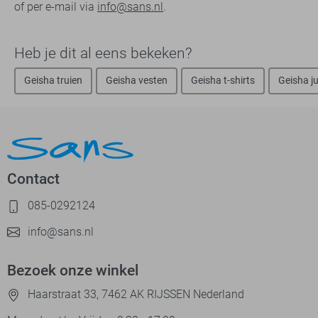
of per e-mail via
info@sans.nl
.
Heb je dit al eens bekeken?
Geisha truien
Geisha vesten
Geisha t-shirts
Geisha j
Contact
085-0292124
info@sans.nl
Bezoek onze winkel
Haarstraat 33, 7462 AK RIJSSEN Nederland