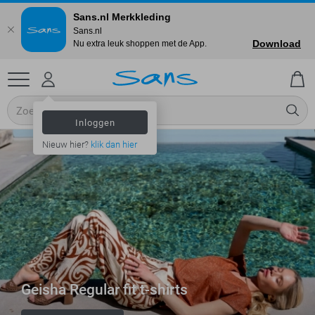
Sans.nl Merkkleding
Sans.nl
Download
Nu extra leuk shoppen met de App.
Inloggen
Nieuw hier?
klik dan hier
Geisha Regular fit t-shirts