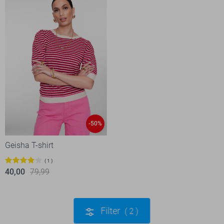
-50%
Geisha T-shirt
1
40,00
79,99
Filter
2