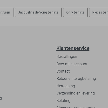
truien
Jacqueline de Yong t-shirts
Only t-shirts
Pieces t-sh
Klantenservice
Bestellingen
Over mijn account
Contact
Retour en terugbetaling
Herroeping
Verzending en levering
nd
Betaling
Algemene voorwaarden