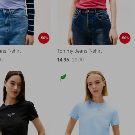
-50%
-50%
s T-shirt
Tommy Jeans T-shirt
90
14,95
29,90