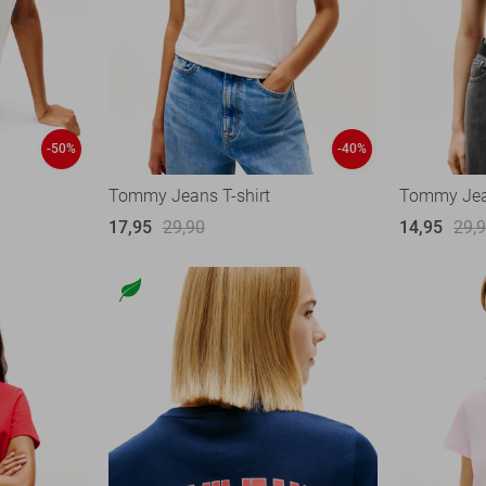
-50%
-40%
Tommy Jeans T-shirt
Tommy Jean
17,95
29,90
14,95
29,