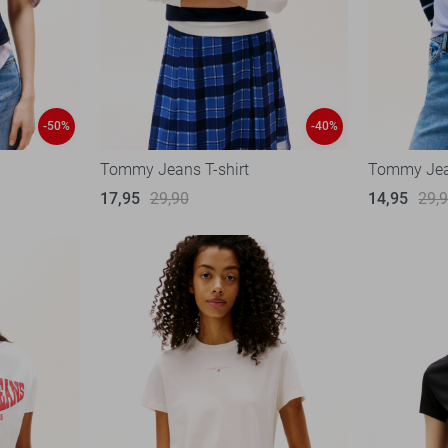
-50%
-40%
Tommy Jeans T-shirt
Tommy Jean
17,95
29,90
14,95
29,