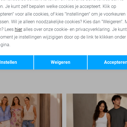
n. Je kunt zelf bepalen welke cookies je accepteert. Klik op
pteren" voor alle cookies, of kies "Instellingen" om je voorkeuren
ssen. Wil je alleen noodzakelijke cookies? Kies dan "Weigeren". 
n? Lees
hier
alles over onze cookie- en privacyverklaring. Je kun
oment je instellingen wijzigigen door op de link te klikken onder
gina.
-50%
-40%
Opslaan
Terug
Tommy Jeans T-shirt
Instellen
Weigeren
Acceptere
26,95
44,90