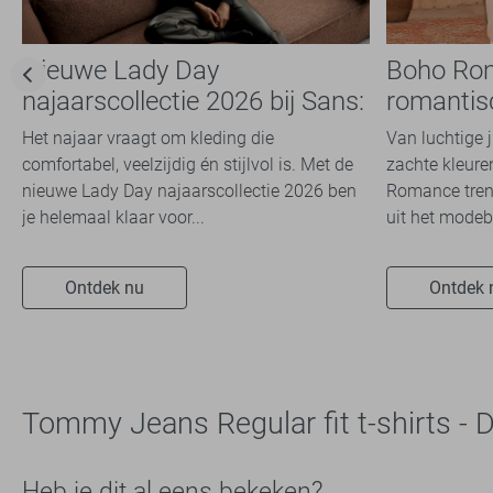
Nieuwe Lady Day
Boho Ro
najaarscollectie 2026 bij Sans:
romantis
stijl en comfort in
dit seizoe
Het najaar vraagt om kleding die
Van luchtige 
travelkwaliteit
comfortabel, veelzijdig én stijlvol is. Met de
zachte kleuren
nieuwe Lady Day najaarscollectie 2026 ben
Romance trend
je helemaal klaar voor...
uit het modeb
Ontdek nu
Ontdek 
Tommy Jeans Regular fit t-shirts -
Heb je dit al eens bekeken?