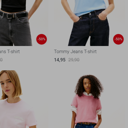
-50%
-50%
s T-shirt
Tommy Jeans T-shirt
90
14,95
29,90