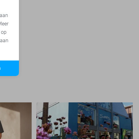
 aan
Meer
t op
 aan
n