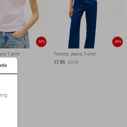
-50%
-40%
s T-shirt
Tommy Jeans T-shirt
90
17,95
29,90
atie
ring
d