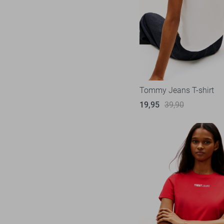
Object
24
Only
242
Pieces
74
Red Button
35
Refined Department
5
Rino & Pelle
Tommy Jeans T-shirt
5
SisterS point
19,95
39,90
47
Studio Amaya
5
Tommy Jeans
35
Vero Moda
138
Vila
98
Ydence
10
Zoso
76
Zusss
13