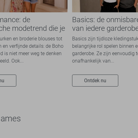
mance: de
Basics: de onmisbar
che modetrend die je
van iedere garderob
n overal ziet
jurken en broderie blouses tot
Basics zijn tijdloze kledingstu
 en verfijnde details: de Boho
belangrijke rol spelen binnen e
 is niet meer weg te denken
garderobe. Ze zijn eenvoudig 
eeld. Ook...
onafhankelijk van...
nu
Ontdek nu
 Dames