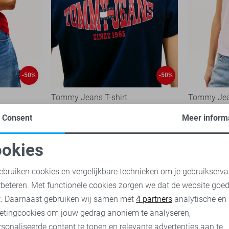
-50%
-50%
Tommy Jeans T-shirt
Tommy Jean
19,95
39,90
17,45
34,
Consent
Meer inform
okies
oodzakelijke cookies
Personalisatie cookies
ebruiken cookies en vergelijkbare technieken om je gebruikserva
rbeteren. Met functionele cookies zorgen we dat de website goe
nalytische cookies
Marketing cookies
t. Daarnaast gebruiken wij samen met
4 partners
analytische en
etingcookies om jouw gedrag anoniem te analyseren,
sonaliseerde content te tonen en relevante advertenties aan te