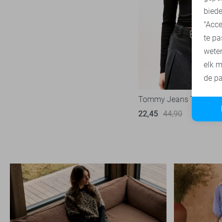
biede
"Acce
te pa
wete
elk m
de pa
Tommy Jeans T-shirt
22,45
44,90