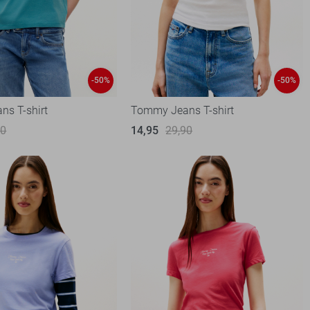
-50%
-50%
s T-shirt
Tommy Jeans T-shirt
90
14,95
29,90