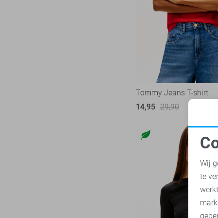
Tommy Jeans T-shirt
14,95
29,90
Co
N
Wij g
te ve
A
werk
mark
geper