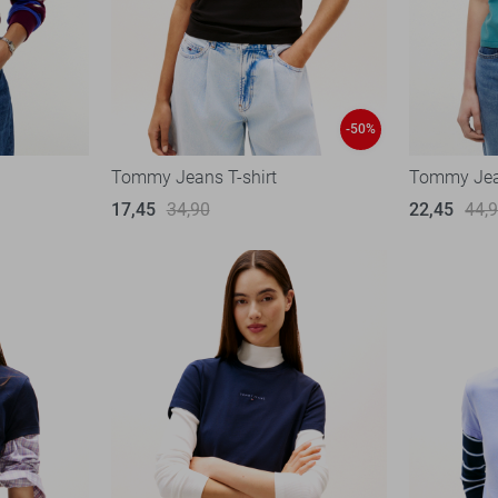
-50%
Tommy Jeans T-shirt
Tommy Jean
17,45
34,90
22,45
44,