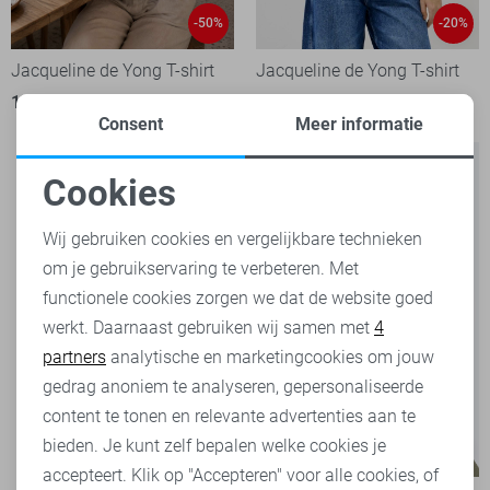
-50%
-20%
Jacqueline de Yong T-shirt
Jacqueline de Yong T-shirt
16,00
31,99
21,60
26,99
Consent
Meer informatie
Cookies
Noodzakelijke cookies
Wij gebruiken cookies en vergelijkbare technieken
om je gebruikservaring te verbeteren. Met
Personalisatie cookies
functionele cookies zorgen we dat de website goed
werkt. Daarnaast gebruiken wij samen met
4
Analytische cookies
partners
analytische en marketingcookies om jouw
Marketing cookies
gedrag anoniem te analyseren, gepersonaliseerde
content te tonen en relevante advertenties aan te
bieden. Je kunt zelf bepalen welke cookies je
-50%
-50%
accepteert. Klik op "Accepteren" voor alle cookies, of