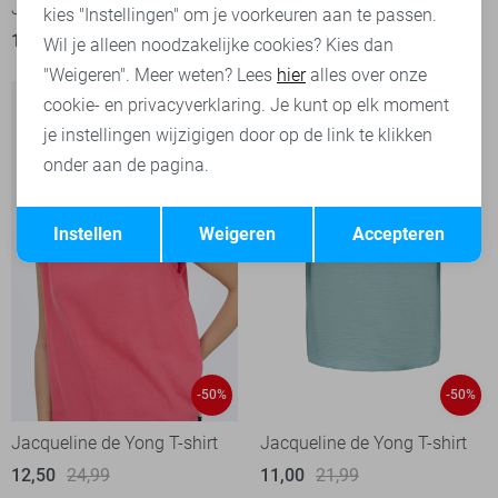
Jacqueline de Yong T-shirt
Jacqueline de Yong T-shirt
kies "Instellingen" om je voorkeuren aan te passen.
11,00
21,99
12,50
24,99
Wil je alleen noodzakelijke cookies? Kies dan
"Weigeren". Meer weten? Lees
hier
alles over onze
cookie- en privacyverklaring. Je kunt op elk moment
je instellingen wijzigigen door op de link te klikken
onder aan de pagina.
Opslaan
Terug
Instellen
Weigeren
Accepteren
-50%
-50%
Jacqueline de Yong T-shirt
Jacqueline de Yong T-shirt
12,50
24,99
11,00
21,99