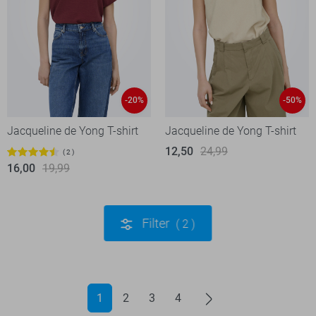
-20%
-50%
Jacqueline de Yong T-shirt
Jacqueline de Yong T-shirt
12,50
24,99
2
16,00
19,99
Filter
2
1
2
3
4