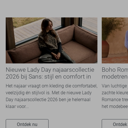
Nieuwe Lady Day najaarscollectie
Boho Rom
2026 bij Sans: stijl en comfort in
modetrend
travelkwaliteit
overal zie
Het najaar vraagt om kleding die comfortabel,
Van luchtige 
veelzijdig én stijlvol is. Met de nieuwe Lady
zachte kleure
Day najaarscollectie 2026 ben je helemaal
Romance tren
klaar voor...
het modebeel
Ontdek nu
Ontdek