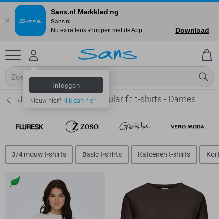
Sans.nl Merkkleding
Sans.nl
Download
Nu extra leuk shoppen met de App.
Inloggen
Jacqueline de Yong Regular fit t-shirts - Dames
Nieuw hier?
klik dan hier
3/4 mouw t-shirts
Basic t-shirts
Katoenen t-shirts
Kort