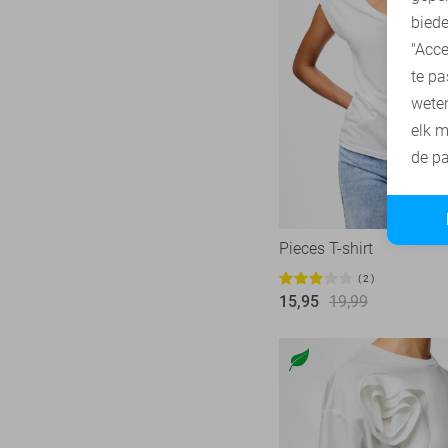
biede
"Acce
te pa
wete
elk m
de pa
Pieces T-shirt
2
15,95
19,99