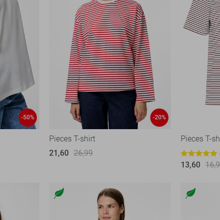
-50%
-20%
Pieces T-shirt
Pieces T-sh
21,60
26,99
13,60
16,