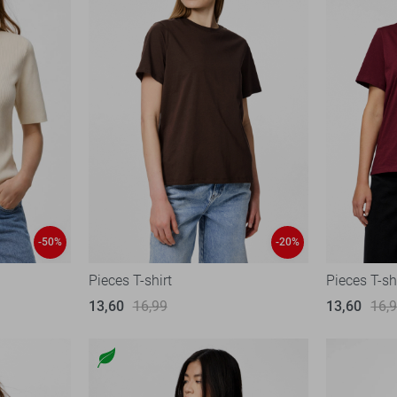
-50%
-20%
Pieces T-shirt
Pieces T-sh
13,60
16,99
13,60
16,