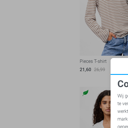
Pieces T-shirt
21,60
26,99
Co
N
Wij g
te ve
A
werk
mark
geper