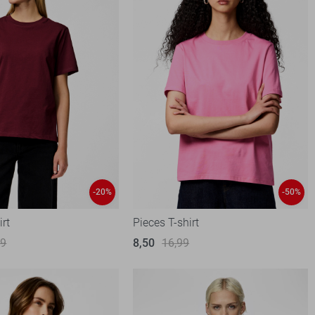
-20%
-50%
irt
Pieces T-shirt
99
8,50
16,99