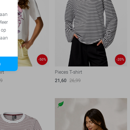
 aan
Meer
t op
 aan
-50%
-20%
n
irt
Pieces T-shirt
99
21,60
26,99