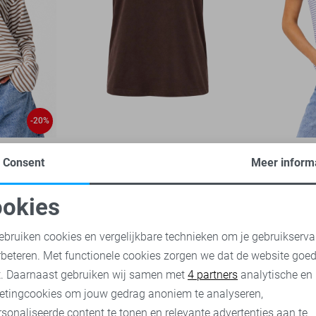
-20%
Pieces T-shirt
Pieces T-sh
Consent
Meer inform
19,99
13,60
16,
okies
oodzakelijke cookies
Personalisatie cookies
ebruiken cookies en vergelijkbare technieken om je gebruikserva
rbeteren. Met functionele cookies zorgen we dat de website goe
nalytische cookies
Marketing cookies
t. Daarnaast gebruiken wij samen met
4 partners
analytische en
etingcookies om jouw gedrag anoniem te analyseren,
sonaliseerde content te tonen en relevante advertenties aan te