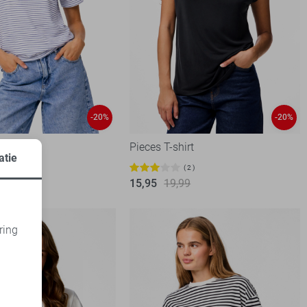
-20%
-20%
irt
Pieces T-shirt
atie
1
2
99
15,95
19,99
ring
d