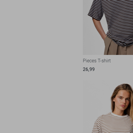
Object
25
Only
236
Pieces
74
Red Button
35
Refined Department
6
Rino & Pelle
5
Pieces T-shirt
SisterS point
48
26,99
Studio Amaya
6
Tommy Jeans
37
Vero Moda
140
Vila
98
Ydence
10
Zoso
76
Zusss
13