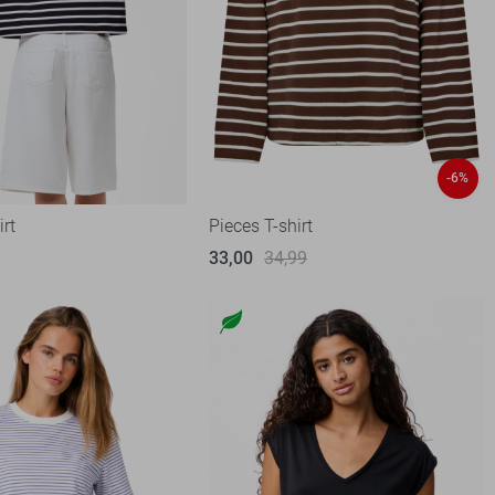
-6%
irt
Pieces T-shirt
33,00
34,99