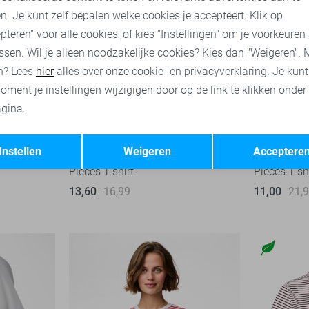
n. Je kunt zelf bepalen welke cookies je accepteert. Klik op
pteren" voor alle cookies, of kies "Instellingen" om je voorkeuren
ssen. Wil je alleen noodzakelijke cookies? Kies dan "Weigeren". 
n? Lees
hier
alles over onze cookie- en privacyverklaring. Je kun
oment je instellingen wijzigigen door op de link te klikken onder
gina.
Opslaan
Terug
-20%
-20%
Instellen
Weigeren
Acceptere
Pieces T-shirt
Pieces T-sh
13,60
16,99
11,00
21,