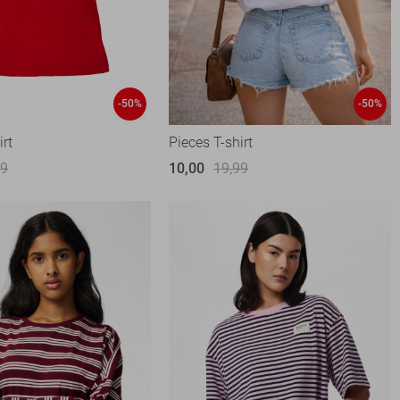
-50%
-50%
irt
Pieces T-shirt
99
10,00
19,99