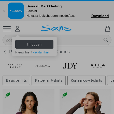
Sans.nl Merkkleding
Sans.nl
Download
Nu extra leuk shoppen met de App.
Inloggen
Pieces Slim fit t-shirts - Dames
Nieuw hier?
klik dan hier
Basic t-shirts
Katoenen t-shirts
Korte mouw t-shirts
La