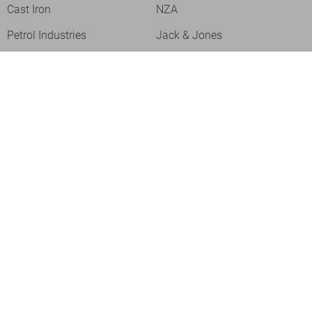
Cast Iron
NZA
Petrol Industries
Jack & Jones
Cars
Vanguard
Tommy Jeans
Ballin
Campbell
Only & Sons
Geisha
ONLY
Lofty Manner
Zoso
Ydence
Vero Moda
Refined Department
Garcia
Sisters Point
Red Button
JDY
Fluresk
Harper & Yve
Object