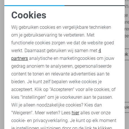
2026 bij Sans: stijl en comfort in
modetrend
travelkwaliteit
overal zie
Cookies
Het najaar vraagt om kleding die comfortabel,
Van luchtige 
Noodzakelijke cookies
veelzijdig én stijlvol is. Met de nieuwe Lady
zachte kleure
Wij gebruiken cookies en vergelijkbare technieken
Day najaarscollectie 2026 ben je helemaal
Romance tren
om je gebruikservaring te verbeteren. Met
Personalisatie cookies
klaar voor...
het modebeel
functionele cookies zorgen we dat de website goed
werkt. Daarnaast gebruiken wij samen met
4
Analytische cookies
Ontdek nu
Ontdek
partners
analytische en marketingcookies om jouw
Marketing cookies
gedrag anoniem te analyseren, gepersonaliseerde
content te tonen en relevante advertenties aan te
bieden. Je kunt zelf bepalen welke cookies je
accepteert. Klik op "Accepteren" voor alle cookies, of
Heb je dit al eens bekeken?
kies "Instellingen" om je voorkeuren aan te passen.
Wil je alleen noodzakelijke cookies? Kies dan
Pieces t-shirts
Pieces blazers
Pieces tops
Pieces trui
"Weigeren". Meer weten? Lees
hier
alles over onze
cookie- en privacyverklaring. Je kunt op elk moment
je instellingen wijzigigen door op de link te klikken