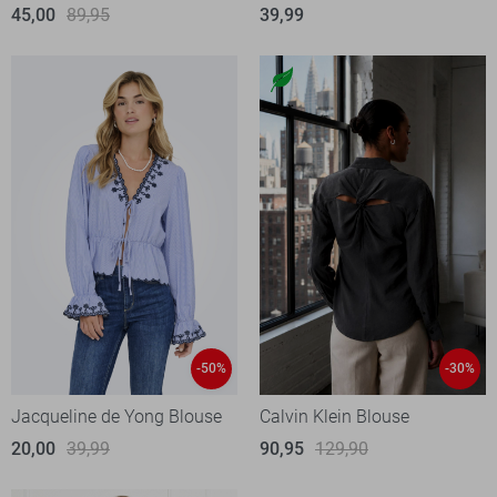
45,00
89,95
39,99
-50%
-30%
Jacqueline de Yong Blouse
Calvin Klein Blouse
20,00
39,99
90,95
129,90