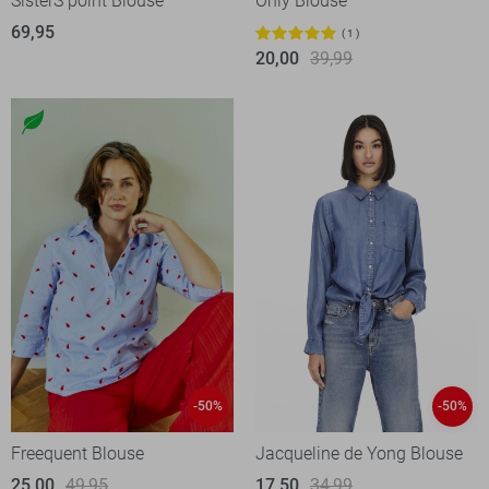
SisterS point Blouse
Only Blouse
69,95
1
20,00
39,99
-50%
-50%
Freequent Blouse
Jacqueline de Yong Blouse
25,00
49,95
17,50
34,99