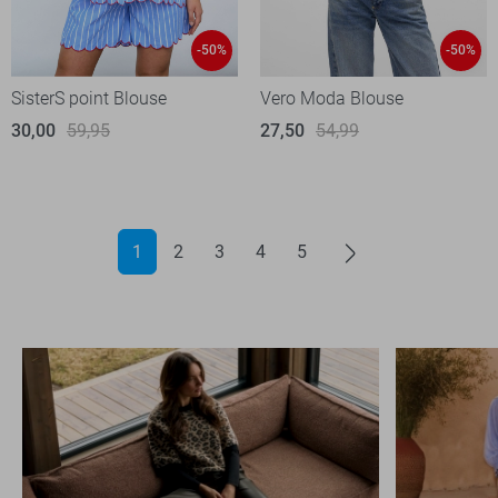
-50%
-50%
SisterS point Blouse
Vero Moda Blouse
30,00
59,95
27,50
54,99
1
2
3
4
5