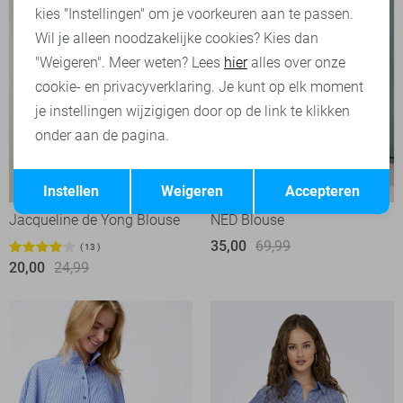
kies "Instellingen" om je voorkeuren aan te passen.
Wil je alleen noodzakelijke cookies? Kies dan
"Weigeren". Meer weten? Lees
hier
alles over onze
cookie- en privacyverklaring. Je kunt op elk moment
je instellingen wijzigigen door op de link te klikken
onder aan de pagina.
Opslaan
Terug
-20%
-50%
Instellen
Weigeren
Accepteren
Jacqueline de Yong Blouse
NED Blouse
35,00
69,99
13
20,00
24,99