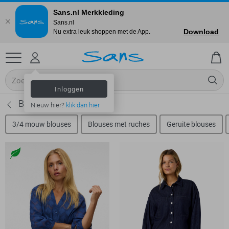
Sans.nl Merkkleding
Sans.nl
Download
Nu extra leuk shoppen met de App.
Inloggen
Blauwe blouse
Nieuw hier?
klik dan hier
3/4 mouw blouses
Blouses met ruches
Geruite blouses