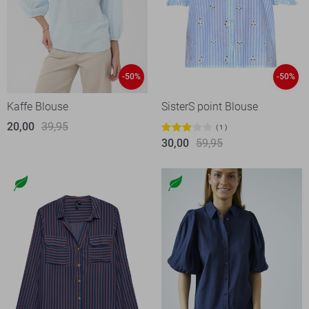
-50%
-50%
Kaffe Blouse
SisterS point Blouse
20,00
39,95
1
30,00
59,95