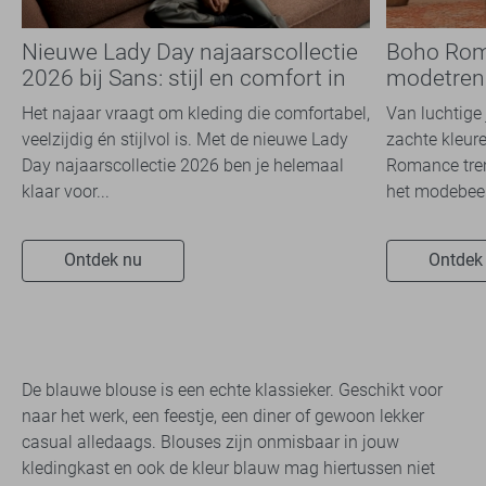
Nieuwe Lady Day najaarscollectie
Boho Rom
2026 bij Sans: stijl en comfort in
modetrend
travelkwaliteit
overal zie
Het najaar vraagt om kleding die comfortabel,
Van luchtige 
veelzijdig én stijlvol is. Met de nieuwe Lady
zachte kleure
Day najaarscollectie 2026 ben je helemaal
Romance tren
klaar voor...
het modebeel
Ontdek nu
Ontdek
De blauwe blouse is een echte klassieker. Geschikt voor
naar het werk, een feestje, een diner of gewoon lekker
casual alledaags. Blouses zijn onmisbaar in jouw
kledingkast en ook de kleur blauw mag hiertussen niet