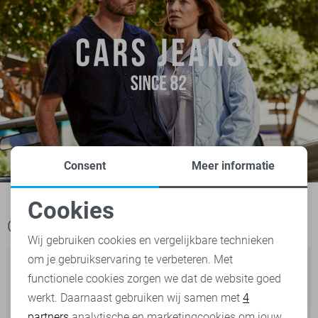
Consent
Meer informatie
Cookies
Noodzakelijke cookies
Ook het bekijken waard
Wij gebruiken cookies en vergelijkbare technieken
om je gebruikservaring te verbeteren. Met
Personalisatie cookies
functionele cookies zorgen we dat de website goed
werkt. Daarnaast gebruiken wij samen met
4
Analytische cookies
partners
analytische en marketingcookies om jouw