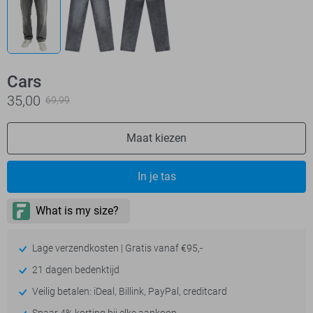
Cars
35,00
69,99
Maat kiezen
In je tas
Lage verzendkosten | Gratis vanaf €95,-
21 dagen bedenktijd
Veilig betalen: iDeal, Billink, PayPal, creditcard
Spaar 4% korting bij elke aankoop