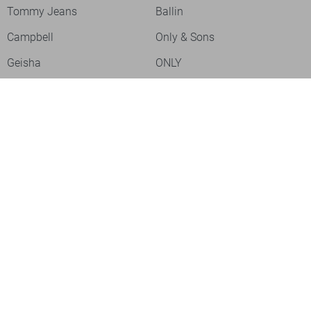
Tommy Jeans
Ballin
Campbell
Only & Sons
Geisha
ONLY
Lofty Manner
Zoso
Ydence
Vero Moda
Refined Department
Garcia
Sisters Point
Red Button
JDY
Fluresk
Harper & Yve
Object
Meld je aan voor onze nieuwsbrief
Meld je aan voor onze nieuwsbrief en profiteer als eerste van
acties!