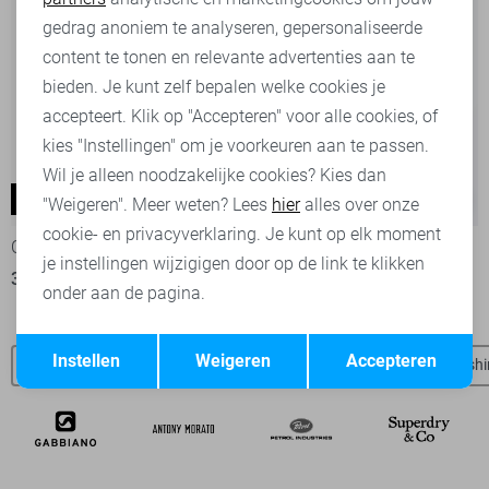
Marketing cookies
gedrag anoniem te analyseren, gepersonaliseerde
content te tonen en relevante advertenties aan te
bieden. Je kunt zelf bepalen welke cookies je
accepteert. Klik op "Accepteren" voor alle cookies, of
kies "Instellingen" om je voorkeuren aan te passen.
Wil je alleen noodzakelijke cookies? Kies dan
Dunlin
Yoke
-50%
-20%
"Weigeren". Meer weten? Lees
hier
alles over onze
cookie- en privacyverklaring. Je kunt op elk moment
Cars Jeans
Only & Sons Jeans
je instellingen wijzigigen door op de link te klikken
35,00
69,99
39,95
49,99
onder aan de pagina.
Opslaan
Terug
Instellen
Weigeren
Accepteren
Cars SALE
Cars broeken
Cars korte broeken
Cars t-shi