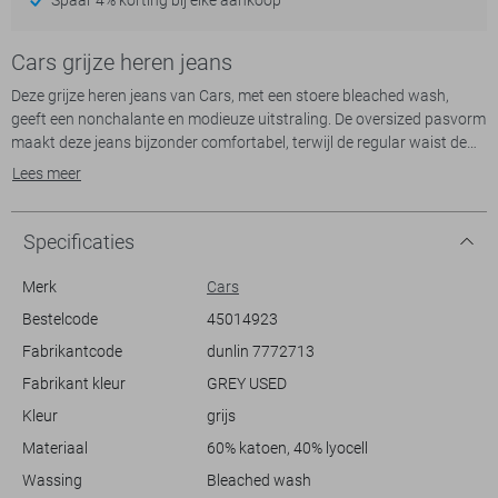
Cars grijze heren jeans
Deze grijze heren jeans van Cars, met een stoere bleached wash,
geeft een nonchalante en modieuze uitstraling. De oversized pasvorm
maakt deze jeans bijzonder comfortabel, terwijl de regular waist de
klassieke denim look behoudt. Het 5-pocket ontwerp biedt niet alleen
Lees meer
een iconische stijl maar ook praktische opbergruimte. Dankzij de
knoop- en ritssluiting is het dagelijkse gebruik erg eenvoudig en
praktisch. Gemaakt van een combinatie van 60% katoen en 40%
Specificaties
lyocell, zorgt deze denim voor een zachte en duurzame
draagervaring, perfect voor dagelijks gebruik.
Merk
Cars
De grijze tint, bekend als 'Grey Used', maakt deze jeans makkelijk te
Bestelcode
45014923
combineren met verschillende kleuren en stijlen. Of je nu een dagje in
Fabrikantcode
dunlin 7772713
de stad doorbrengt of een casual bijeenkomst met vrienden hebt,
deze jeans past altijd. De normale lengte en subtiele details zorgen
Fabrikant kleur
GREY USED
ervoor dat je zowel casual als licht formele settings aan kunt. Of je nu
Kleur
grijs
kiest voor sneakers of nette schoenen, met deze Cars jeans ben je
altijd goed gekleed voor de gelegenheid.
Materiaal
60% katoen, 40% lyocell
Wassing
Bleached wash