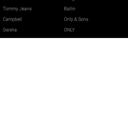
Tommy Jeans
Ballin
Campbell
Only & Sons
Geisha
ONLY
Lofty Manner
Zoso
Ydence
Vero Moda
Refined Department
Garcia
Sisters Point
Red Button
JDY
Fluresk
Harper & Yve
Object
Meld je aan voor onze nieuwsbrief
Meld je aan voor onze nieuwsbrief en profiteer als eerste van