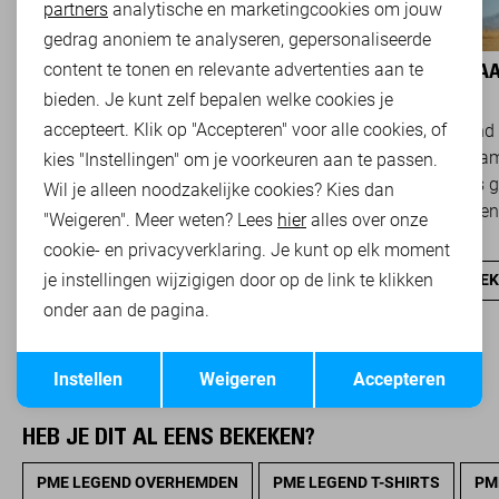
partners
analytische en marketingcookies om jouw
Marketing cookies
gedrag anoniem te analyseren, gepersonaliseerde
content te tonen en relevante advertenties aan te
BASICS: DE ONMISBARE BASIS VAN
WAAR STAA
IEDERE GARDEROBE
bieden. Je kunt zelf bepalen welke cookies je
accepteert. Klik op "Accepteren" voor alle cookies, of
Basics zijn tijdloze kledingstukken die een
PME Legend 
belangrijke rol spelen binnen een veelzijdige
dat zijn naam
kies "Instellingen" om je voorkeuren aan te passen.
garderobe. Ze zijn eenvoudig te combineren,
Het merk is 
Wil je alleen noodzakelijke cookies? Kies dan
onafhankelijk van...
vrachtpiloten
"Weigeren". Meer weten? Lees
hier
alles over onze
cookie- en privacyverklaring. Je kunt op elk moment
je instellingen wijzigigen door op de link te klikken
ONTDEK NU
ONTDEK
onder aan de pagina.
Opslaan
Terug
Instellen
Weigeren
Accepteren
HEB JE DIT AL EENS BEKEKEN?
PME LEGEND OVERHEMDEN
PME LEGEND T-SHIRTS
PM