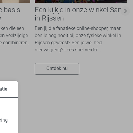
e basis
Een kijkje in onze winkel Sans
e
in Rijssen
kken die een
Ben jij die fanatieke online-shopper, maar
en veelzijdige
ben je nog nooit bij onze fysieke winkel in
te combineren,
Rijssen geweest? Ben je wel heel
nieuwsgierig? Lees snel verder...
Ontdek nu
atie
ring
d