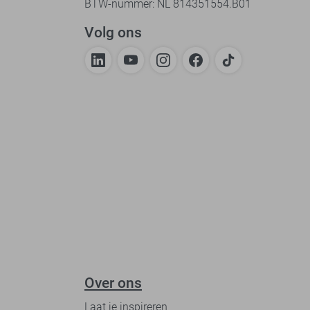
BTW-nummer: NL 814351554.B01
Volg ons
Over ons
Laat je inspireren