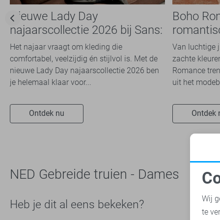
Tommy Jeans
12
Nieuwe Lady Day
Boho Ro
Vero Moda
55
najaarscollectie 2026 bij Sans:
romantis
Vila
stijl en comfort in
dit seizoe
76
Het najaar vraagt om kleding die
Van luchtige 
travelkwaliteit
Zoso
1
comfortabel, veelzijdig én stijlvol is. Met de
zachte kleuren
nieuwe Lady Day najaarscollectie 2026 ben
Romance trend
Zusss
1
je helemaal klaar voor...
uit het modeb
Ontdek nu
Ontdek 
NED Gebreide truien - Dames
Co
N
Wij g
Heb je dit al eens bekeken?
te ve