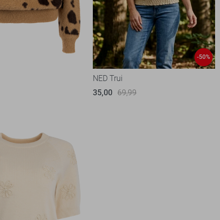
-50%
NED Trui
35,00
69,99