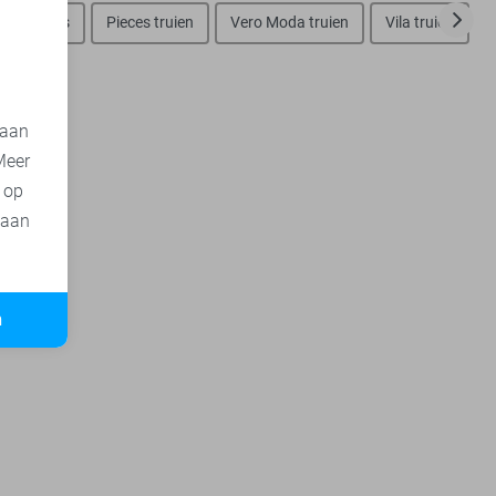
y sweaters
Pieces truien
Vero Moda truien
Vila truien
 aan
Meer
t op
 aan
n