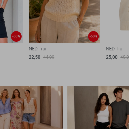
-50%
-50%
NED Trui
NED Trui
22,50
44,99
25,00
49,