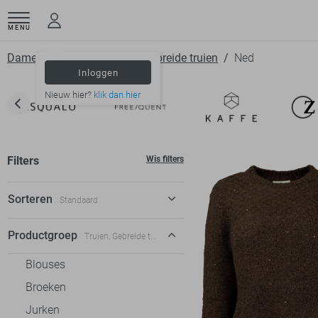
MENU
Dameskleding
Truien
Gebreide truien
Ned
Inloggen
Nieuw hier?
klik dan hier
Filters
Wis filters
Sorteren
Standaard
Standaard
Productgroep
Truien, Gebreide truien
€ laag-hoog
Blouses
€ hoog-laag
Broeken
Jurken