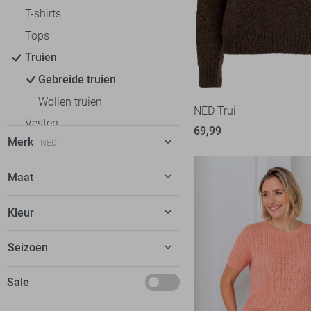
T-shirts
Tops
Truien
Gebreide truien
Wollen truien
NED Trui
Vesten
69,99
Merk
NED
Jassen
C&S The Label
6
Maat
Calvin Klein
9
XS
Kleur
EsQualo
2
S
Fluresk
2
Beige
Seizoen
M
Freequent
20
Bruin
L
Deals
Sale
Garcia
16
Camel
XL
Maart
Geisha
14
Roze