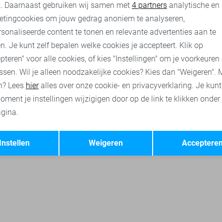
nalytische cookies
Marketing cookies
t. Daarnaast gebruiken wij samen met
4 partners
analytische en
Jacqueline de Yong sweaters
Object truien
Only truien
Onl
etingcookies om jouw gedrag anoniem te analyseren,
sonaliseerde content te tonen en relevante advertenties aan te
n. Je kunt zelf bepalen welke cookies je accepteert. Klik op
pteren" voor alle cookies, of kies "Instellingen" om je voorkeuren
ssen. Wil je alleen noodzakelijke cookies? Kies dan "Weigeren". 
n? Lees
hier
alles over onze cookie- en privacyverklaring. Je kun
oment je instellingen wijzigigen door op de link te klikken onder
gina.
Opslaan
Terug
Instellen
Weigeren
Acceptere