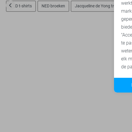
A
werk
NED t-shirts
NED broeken
Jacqueline de Yong truien
mark
geper
biede
"Acce
te pa
wete
elk m
de pa