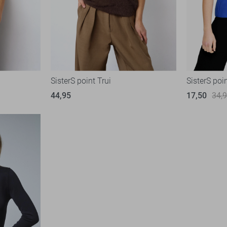
SisterS point Trui
SisterS poin
44,95
17,50
34,