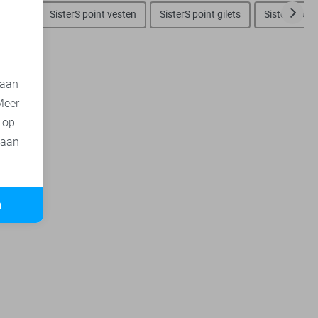
nt tops
SisterS point vesten
SisterS point gilets
SisterS poin
 aan
Meer
t op
 aan
n