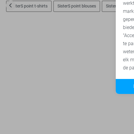
A
werk
SisterS point t-shirts
SisterS point blouses
SisterS point j
mark
geper
biede
"Acce
te pa
wete
elk m
de pa