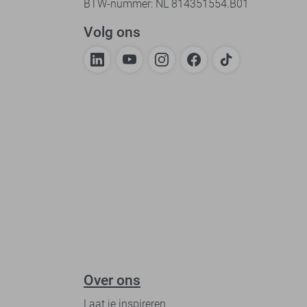
BTW-nummer: NL 814351554.B01
Volg ons
Over ons
Laat je inspireren