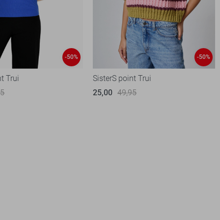
-50%
-50%
t Trui
SisterS point Trui
95
25,00
49,95