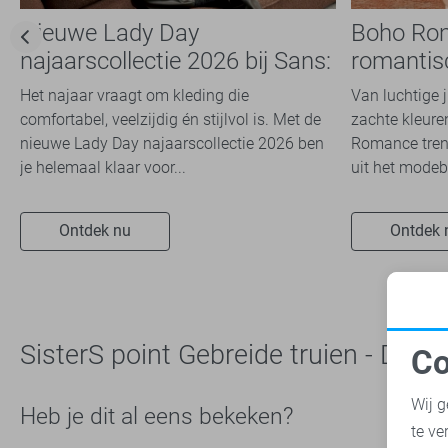
Tommy Jeans
12
Nieuwe Lady Day
Boho Ro
Vero Moda
55
najaarscollectie 2026 bij Sans:
romantis
Vila
stijl en comfort in
dit seizoe
76
Het najaar vraagt om kleding die
Van luchtige 
travelkwaliteit
Zoso
1
comfortabel, veelzijdig én stijlvol is. Met de
zachte kleuren
nieuwe Lady Day najaarscollectie 2026 ben
Romance trend
Zusss
1
je helemaal klaar voor...
uit het modeb
Ontdek nu
Ontdek 
SisterS point Gebreide truien - Dam
Co
N
Wij g
Heb je dit al eens bekeken?
te ve