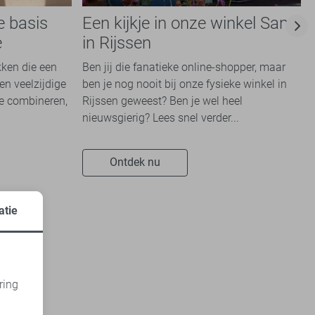
e basis
Een kijkje in onze winkel Sans
e
in Rijssen
kken die een
Ben jij die fanatieke online-shopper, maar
en veelzijdige
ben je nog nooit bij onze fysieke winkel in
te combineren,
Rijssen geweest? Ben je wel heel
nieuwsgierig? Lees snel verder...
Ontdek nu
atie
ring
d