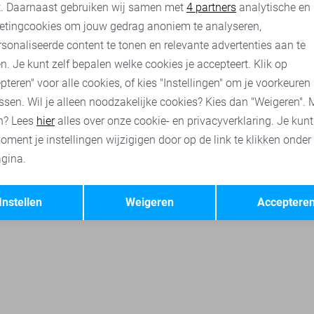
nalytische cookies
Marketing cookies
t. Daarnaast gebruiken wij samen met
4 partners
analytische en
assen
SisterS point jurken
SisterS point broeken
SisterS poi
etingcookies om jouw gedrag anoniem te analyseren,
sonaliseerde content te tonen en relevante advertenties aan te
n. Je kunt zelf bepalen welke cookies je accepteert. Klik op
pteren" voor alle cookies, of kies "Instellingen" om je voorkeuren
ssen. Wil je alleen noodzakelijke cookies? Kies dan "Weigeren". 
n? Lees
hier
alles over onze cookie- en privacyverklaring. Je kun
oment je instellingen wijzigigen door op de link te klikken onder
gina.
Opslaan
Terug
Instellen
Weigeren
Acceptere