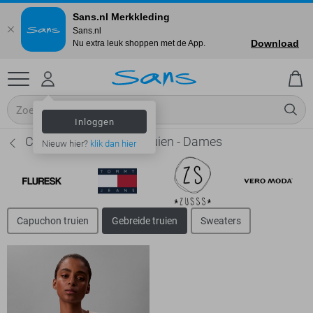
Sans.nl Merkkleding
Sans.nl
Download
Nu extra leuk shoppen met de App.
Inloggen
Calvin Klein Gebreide truien - Dames
Nieuw hier?
klik dan hier
Capuchon truien
Gebreide truien
Sweaters