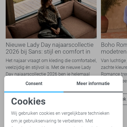
Nieuwe Lady Day najaarscollectie
Boho Rom
2026 bij Sans: stijl en comfort in
modetrend
travelkwaliteit
overal zie
Het najaar vraagt om kleding die comfortabel,
Van luchtige 
veelzijdig én stijlvol is. Met de nieuwe Lady
zachte kleure
Day najaarscollectie 2026 ben je helemaal
Romance tren
klaar voor...
het modebeel
Consent
Meer informatie
Cookies
Ontdek nu
Ontdek
Noodzakelijke cookies
Wij gebruiken cookies en vergelijkbare technieken
om je gebruikservaring te verbeteren. Met
Personalisatie cookies