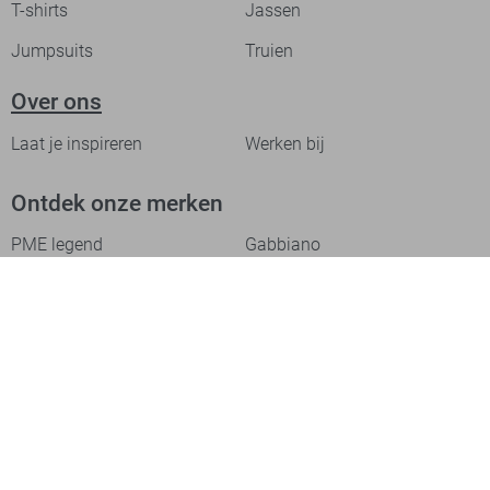
T-shirts
Jassen
Jumpsuits
Truien
Over ons
Laat je inspireren
Werken bij
Ontdek onze merken
PME legend
Gabbiano
Cast Iron
NZA
Petrol Industries
Jack & Jones
Cars
Vanguard
Tommy Jeans
Ballin
Campbell
Only & Sons
Geisha
ONLY