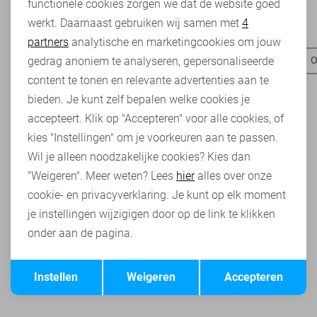
functionele cookies zorgen we dat de website goed
werkt. Daarnaast gebruiken wij samen met
4
Analytische cookies
Heb je dit al eens bekeken?
partners
analytische en marketingcookies om jouw
Marketing cookies
gedrag anoniem te analyseren, gepersonaliseerde
Jacqueline de Yong truien
Jacqueline de Yong sweaters
O
content te tonen en relevante advertenties aan te
bieden. Je kunt zelf bepalen welke cookies je
accepteert. Klik op "Accepteren" voor alle cookies, of
kies "Instellingen" om je voorkeuren aan te passen.
Wil je alleen noodzakelijke cookies? Kies dan
"Weigeren". Meer weten? Lees
hier
alles over onze
cookie- en privacyverklaring. Je kunt op elk moment
je instellingen wijzigigen door op de link te klikken
onder aan de pagina.
Opslaan
Terug
Instellen
Weigeren
Accepteren