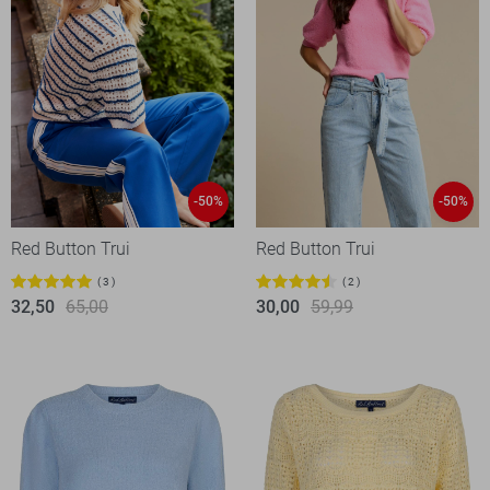
-50%
-50%
Red Button Trui
Red Button Trui
3
2
32,50
65,00
30,00
59,99