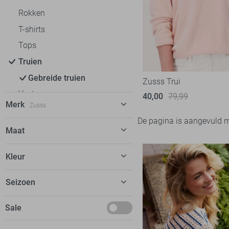
Rokken
T-shirts
Tops
Truien
Gebreide truien
Zusss Trui
Vesten
40,00
79,99
Merk
Zusss
De pagina is aangevuld 
C&S The Label
6
Maat
Calvin Klein
9
L
Kleur
EsQualo
2
XL
Fluresk
2
Roze
Seizoen
Freequent
20
Februari
Sale
Garcia
16
Geisha
14