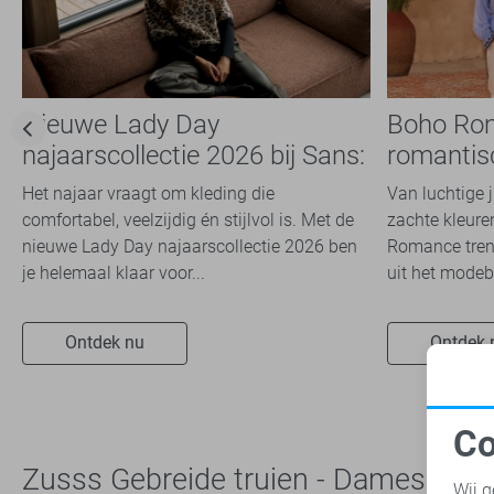
Tommy Jeans
12
Vero Moda
55
Vila
76
Nieuwe Lady Day
Boho Ro
Zoso
1
najaarscollectie 2026 bij Sans:
romantis
Zusss
1
stijl en comfort in
dit seizoe
Het najaar vraagt om kleding die
Van luchtige 
travelkwaliteit
comfortabel, veelzijdig én stijlvol is. Met de
zachte kleuren
nieuwe Lady Day najaarscollectie 2026 ben
Romance trend
je helemaal klaar voor...
uit het modeb
Ontdek nu
Ontdek 
Co
N
Zusss Gebreide truien - Dames
Wij g