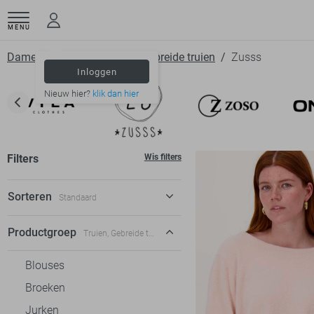
MENU
Dameskleding
Truien
Gebreide truien
Zusss
Inloggen
Nieuw hier?
klik dan hier
Filters
Wis filters
Sorteren
Standaard
Standaard
Productgroep
Truien, Gebreide truien
€ laag-hoog
Blouses
€ hoog-laag
Broeken
Jurken