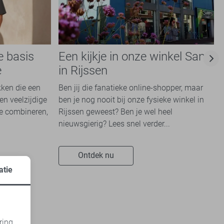
e basis
Een kijkje in onze winkel Sans
e
in Rijssen
kken die een
Ben jij die fanatieke online-shopper, maar
en veelzijdige
ben je nog nooit bij onze fysieke winkel in
te combineren,
Rijssen geweest? Ben je wel heel
nieuwsgierig? Lees snel verder...
Ontdek nu
atie
ring