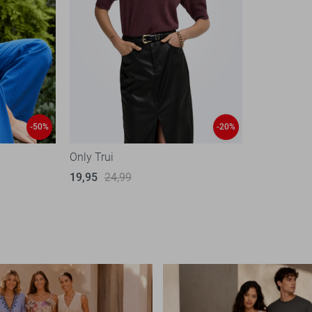
-50%
-20%
Only Trui
19,95
24,99