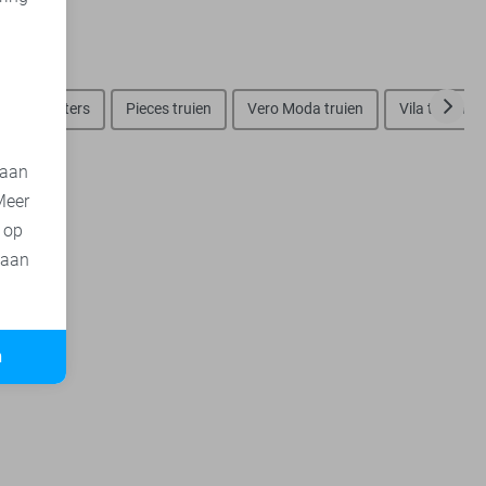
d
Only sweaters
Pieces truien
Vero Moda truien
Vila truien
 aan
Meer
t op
 aan
n