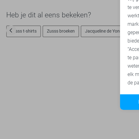
te ve
A
Heb je dit al eens bekeken?
werk
mark
Zusss t-shirts
Zusss broeken
Jacqueline de Yong truien
geper
biede
"Acce
te pa
wete
elk m
de pa