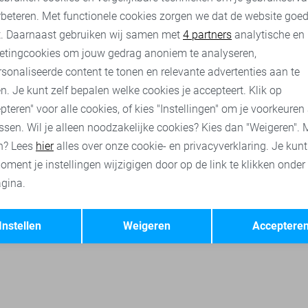
rbeteren. Met functionele cookies zorgen we dat de website goe
nalytische cookies
Marketing cookies
t. Daarnaast gebruiken wij samen met
4 partners
analytische en
etingcookies om jouw gedrag anoniem te analyseren,
Jacqueline de Yong sweaters
Object truien
Only truien
sonaliseerde content te tonen en relevante advertenties aan te
n. Je kunt zelf bepalen welke cookies je accepteert. Klik op
pteren" voor alle cookies, of kies "Instellingen" om je voorkeuren
ssen. Wil je alleen noodzakelijke cookies? Kies dan "Weigeren". 
n? Lees
hier
alles over onze cookie- en privacyverklaring. Je kun
oment je instellingen wijzigigen door op de link te klikken onder
gina.
Opslaan
Terug
Instellen
Weigeren
Acceptere