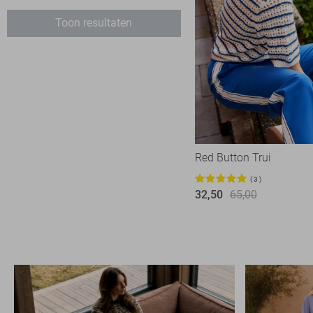
Ichi
1
Toon resultaten
Jacqueline de Yong
86
Kaffe
9
Lady Day
6
LolaLiza
9
Minus
1
NED
8
Red Button Trui
Noisy may
5
3
Object
32,50
65,00
28
Only
139
Pieces
24
Red Button
13
SisterS point
12
Studio Amaya
1