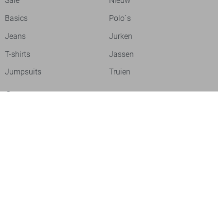
Sale
Nieuw
Basics
Polo`s
Jeans
Jurken
T-shirts
Jassen
Jumpsuits
Truien
Over ons
Laat je inspireren
Werken bij
Ontdek onze merken
PME legend
Gabbiano
Cast Iron
NZA
Petrol Industries
Jack & Jones
Cars
Vanguard