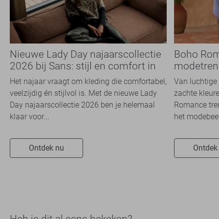
Nieuwe Lady Day najaarscollectie
Boho Rom
2026 bij Sans: stijl en comfort in
modetrend
travelkwaliteit
overal zie
Het najaar vraagt om kleding die comfortabel,
Van luchtige 
veelzijdig én stijlvol is. Met de nieuwe Lady
zachte kleure
Day najaarscollectie 2026 ben je helemaal
Romance tren
klaar voor...
het modebeel
Ontdek nu
Ontdek
Heb je dit al eens bekeken?