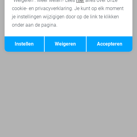
"Weigeren". Meer weten? Lees
hier
alles over onze
cookie- en privacyverklaring. Je kunt op elk moment
je instellingen wijzigigen door op de link te klikken
onder aan de pagina.
Opslaan
Terug
Instellen
Weigeren
Accepteren