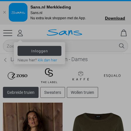
Sans.nl Merkkleding
Sans.nl
Download
Nu extra leuk shoppen met de App.
Inloggen
Lady Day Gebreide truien - Dames
Nieuw hier?
klik dan hier
Gebreide truien
Sweaters
Wollen truien