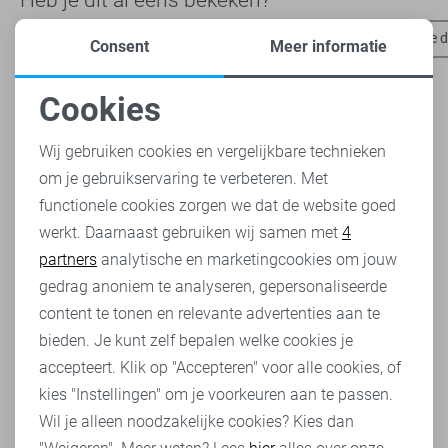
Lady Day broeken
Jacqueline de Yong truien
Jacqueline 
Consent
Meer informatie
Cookies
Noodzakelijke cookies
Wij gebruiken cookies en vergelijkbare technieken
om je gebruikservaring te verbeteren. Met
Personalisatie cookies
functionele cookies zorgen we dat de website goed
werkt. Daarnaast gebruiken wij samen met
4
Analytische cookies
partners
analytische en marketingcookies om jouw
Marketing cookies
gedrag anoniem te analyseren, gepersonaliseerde
content te tonen en relevante advertenties aan te
bieden. Je kunt zelf bepalen welke cookies je
accepteert. Klik op "Accepteren" voor alle cookies, of
kies "Instellingen" om je voorkeuren aan te passen.
Wil je alleen noodzakelijke cookies? Kies dan