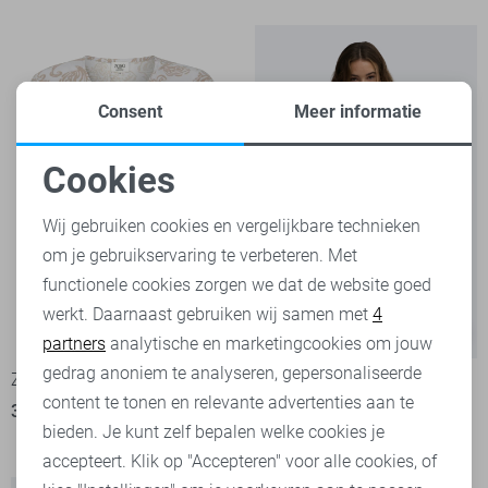
Consent
Meer informatie
Cookies
Noodzakelijke cookies
Wij gebruiken cookies en vergelijkbare technieken
om je gebruikservaring te verbeteren. Met
Personalisatie cookies
functionele cookies zorgen we dat de website goed
werkt. Daarnaast gebruiken wij samen met
4
Analytische cookies
-50%
-20%
partners
analytische en marketingcookies om jouw
Marketing cookies
gedrag anoniem te analyseren, gepersonaliseerde
Zoso T-shirt
Only T-shirt
content te tonen en relevante advertenties aan te
35,00
69,95
4
bieden. Je kunt zelf bepalen welke cookies je
14,40
17,99
accepteert. Klik op "Accepteren" voor alle cookies, of