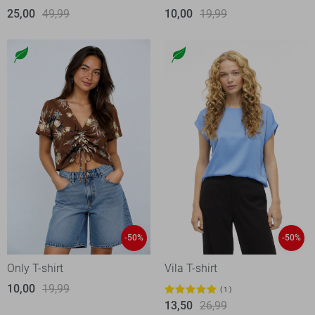
25,00
49,99
10,00
19,99
-50%
-50%
Only T-shirt
Vila T-shirt
10,00
19,99
1
13,50
26,99