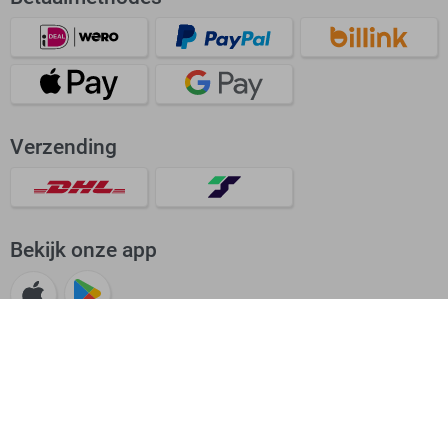
Verzending
Bekijk onze app
Beoordeling: Uitstekend
4.62/5
38657 beoordelingen voor Sans.nl