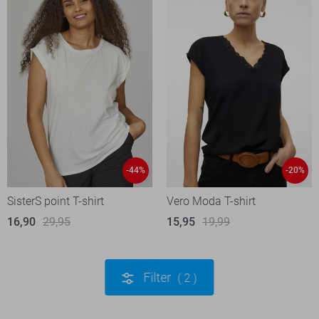
-44%
-20%
SisterS point T-shirt
Vero Moda T-shirt
16,90
29,95
15,95
19,99
Filter
2