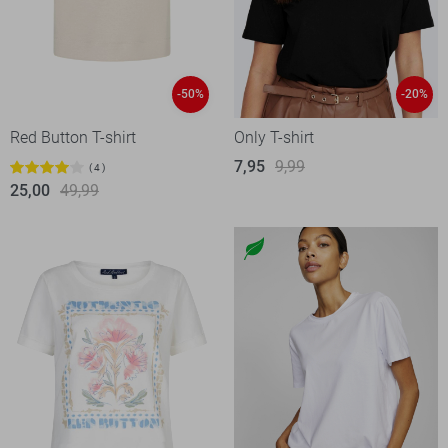
-50%
-20%
Red Button T-shirt
Only T-shirt
7,95
9,99
4
25,00
49,99