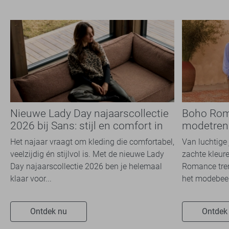
Nieuwe Lady Day najaarscollectie
Boho Rom
2026 bij Sans: stijl en comfort in
modetrend
travelkwaliteit
overal zie
Het najaar vraagt om kleding die comfortabel,
Van luchtige 
veelzijdig én stijlvol is. Met de nieuwe Lady
zachte kleure
Day najaarscollectie 2026 ben je helemaal
Romance tren
klaar voor...
het modebeel
Ontdek nu
Ontdek