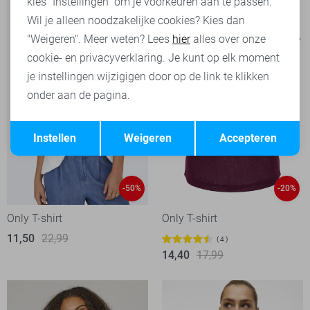
kies "Instellingen" om je voorkeuren aan te passen.
Wil je alleen noodzakelijke cookies? Kies dan
"Weigeren". Meer weten? Lees
hier
alles over onze
cookie- en privacyverklaring. Je kunt op elk moment
je instellingen wijzigigen door op de link te klikken
onder aan de pagina.
Opslaan
Terug
Instellen
Weigeren
Accepteren
-50%
-20%
Only T-shirt
Only T-shirt
11,50
22,99
4
14,40
17,99