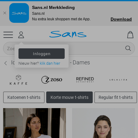
Sans.nl Merkkleding
Sans.nl
Download
Nu extra leuk shoppen met de App.
Inloggen
Ichi Korte mouw t-shirts - Dames
Nieuw hier?
klik dan hier
Katoenen t-shirts
Korte mouw t-shirts
Regular fit t-shirts