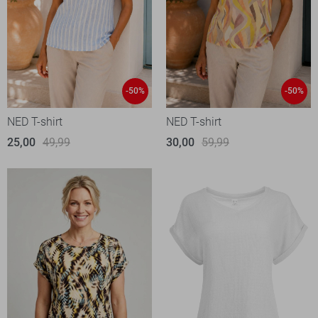
-50%
-50%
NED T-shirt
NED T-shirt
25,00
49,99
30,00
59,99