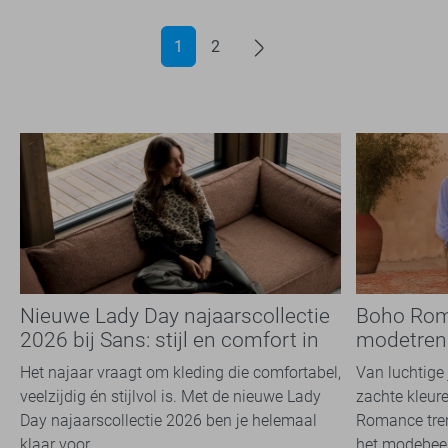
1
2
Nieuwe Lady Day najaarscollectie
Boho Rom
2026 bij Sans: stijl en comfort in
modetrend
travelkwaliteit
overal zie
Het najaar vraagt om kleding die comfortabel,
Van luchtige 
veelzijdig én stijlvol is. Met de nieuwe Lady
zachte kleure
Day najaarscollectie 2026 ben je helemaal
Romance tren
klaar voor...
het modebeel