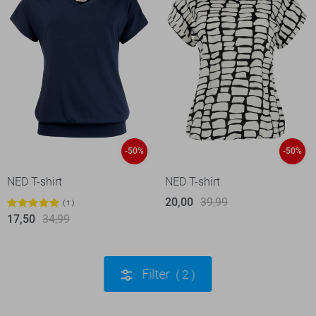
-50%
-50%
NED T-shirt
NED T-shirt
20,00
39,99
1
17,50
34,99
Filter
2