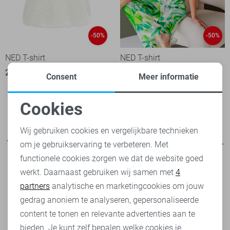
-50%
-50%
NED T-shirt
NED T-shirt
22,50
44,99
30,00
59,99
Consent
Meer informatie
Cookies
Noodzakelijke cookies
Wij gebruiken cookies en vergelijkbare technieken
om je gebruikservaring te verbeteren. Met
Personalisatie cookies
functionele cookies zorgen we dat de website goed
werkt. Daarnaast gebruiken wij samen met
4
Analytische cookies
partners
analytische en marketingcookies om jouw
Marketing cookies
gedrag anoniem te analyseren, gepersonaliseerde
content te tonen en relevante advertenties aan te
bieden. Je kunt zelf bepalen welke cookies je