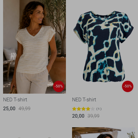
-50%
-50%
NED T-shirt
NED T-shirt
25,00
49,99
1
20,00
39,99