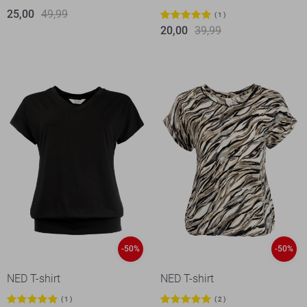
25,00
49,99
1
20,00
39,99
-50%
-50%
NED T-shirt
NED T-shirt
1
2