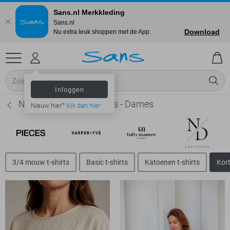
Sans.nl Merkkleding
Sans.nl
Download
Nu extra leuk shoppen met de App.
Inloggen
NED Korte mouw t-shirts - Dames
Nieuw hier?
klik dan hier
3/4 mouw t-shirts
Basic t-shirts
Katoenen t-shirts
Kort