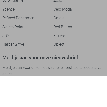
Lofty Manner
Zoso
Ydence
Vero Moda
Refined Department
Garcia
Sisters Point
Red Button
JDY
Fluresk
Harper & Yve
Object
Meld je aan voor onze nieuwsbrief
Meld je aan voor onze nieuwsbrief en profiteer als eerste van
acties!
Aanmelden
Betaalmethodes