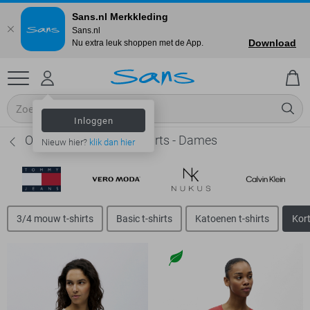
Sans.nl Merkkleding
Sans.nl
Download
Nu extra leuk shoppen met de App.
Inloggen
Object Korte mouw t-shirts - Dames
Nieuw hier?
klik dan hier
3/4 mouw t-shirts
Basic t-shirts
Katoenen t-shirts
Kort