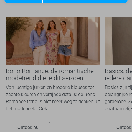
Boho Romance: de romantische
Basics: d
modetrend die je dit seizoen
iedere ga
overal ziet
Van luchtige jurken en broderie blouses tot
Basics zijn t
zachte kleuren en verfijnde details: de Boho
belangrijke r
Romance trend is niet meer weg te denken uit
garderobe. Z
het modebeeld. Ook...
onafhankelijk
Ontdek nu
Ontdek