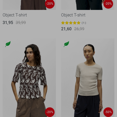
-20%
-20%
Object T-shirt
Object T-shirt
31,95
39,99
1
21,60
26,99
-20%
-50%