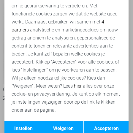
om je gebruikservaring te verbeteren. Met
Personalisatie cookies
functionele cookies zorgen we dat de website goed
werkt. Daarnaast gebruiken wij samen met
4
Analytische cookies
partners
analytische en marketingcookies om jouw
Marketing cookies
gedrag anoniem te analyseren, gepersonaliseerde
content te tonen en relevante advertenties aan te
bieden. Je kunt zelf bepalen welke cookies je
accepteert. Klik op "Accepteren" voor alle cookies, of
kies "Instellingen" om je voorkeuren aan te passen.
-50%
-50%
Wil je alleen noodzakelijke cookies? Kies dan
"Weigeren". Meer weten? Lees
hier
alles over onze
Object T-shirt
Object T-shirt
cookie- en privacyverklaring. Je kunt op elk moment
20,00
39,99
15,00
29,99
je instellingen wijzigigen door op de link te klikken
onder aan de pagina.
Filter
2
Opslaan
Terug
Instellen
Weigeren
Accepteren