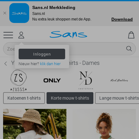
Sans.nl Merkkleding
Sans.nl
Download
Nu extra leuk shoppen met de App.
Inloggen
Ydence Korte mouw t-shirts - Dames
Nieuw hier?
klik dan hier
Katoenen t-shirts
Korte mouw t-shirts
Lange mouw t-shirts