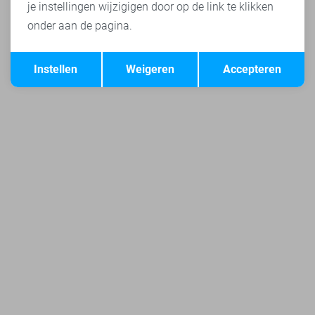
je instellingen wijzigigen door op de link te klikken
onder aan de pagina.
Opslaan
Terug
Instellen
Weigeren
Accepteren