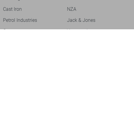
Cast Iron
NZA
Petrol Industries
Jack & Jones
Cars
Vanguard
Tommy Jeans
Ballin
Campbell
Only & Sons
Geisha
ONLY
Lofty Manner
Zoso
Ydence
Vero Moda
Refined Department
Garcia
Sisters Point
Red Button
JDY
Fluresk
Harper & Yve
Object