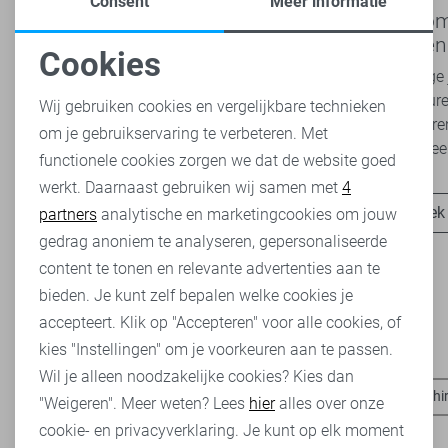
Consent
Meer informatie
Nieuwe Lady Day najaarscollectie
Boho Rom
2026 bij Sans: stijl en comfort in
modetrend
Cookies
travelkwaliteit
overal zie
Het najaar vraagt om kleding die comfortabel,
Van luchtige 
Noodzakelijke cookies
veelzijdig én stijlvol is. Met de nieuwe Lady
zachte kleure
Wij gebruiken cookies en vergelijkbare technieken
Day najaarscollectie 2026 ben je helemaal
Romance tren
om je gebruikservaring te verbeteren. Met
Personalisatie cookies
klaar voor...
het modebeel
functionele cookies zorgen we dat de website goed
werkt. Daarnaast gebruiken wij samen met
4
Analytische cookies
Ontdek nu
Ontdek
partners
analytische en marketingcookies om jouw
Marketing cookies
gedrag anoniem te analyseren, gepersonaliseerde
content te tonen en relevante advertenties aan te
bieden. Je kunt zelf bepalen welke cookies je
accepteert. Klik op "Accepteren" voor alle cookies, of
kies "Instellingen" om je voorkeuren aan te passen.
Heb je dit al eens bekeken?
Wil je alleen noodzakelijke cookies? Kies dan
Ydence broeken
Ydence blouses
Jacqueline de Yong t-shi
"Weigeren". Meer weten? Lees
hier
alles over onze
cookie- en privacyverklaring. Je kunt op elk moment