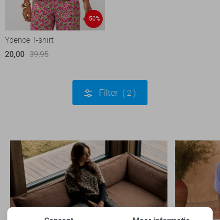
-50%
Ydence T-shirt
20,00
39,95
Filter
2