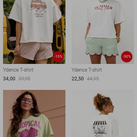
-15%
-50%
Ydence T-shirt
Ydence T-shirt
34,00
39,95
22,50
44,95