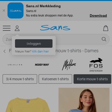
Sans.nl Merkkleding
Sans.nl
Download
Nu extra leuk shoppen met de App.
Inloggen
FOS Amsterdam Korte mouw t-shirts - Dames
Nieuw hier?
klik dan hier
3/4 mouw t-shirts
Katoenen t-shirts
Korte mouw t-shirts