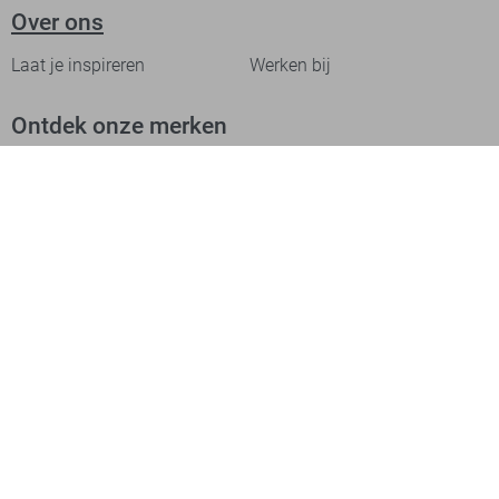
Over ons
Laat je inspireren
Werken bij
Ontdek onze merken
PME legend
Gabbiano
Cast Iron
NZA
Petrol Industries
Jack & Jones
Cars
Vanguard
Tommy Jeans
Ballin
Campbell
Only & Sons
Geisha
ONLY
Lofty Manner
Zoso
Ydence
Vero Moda