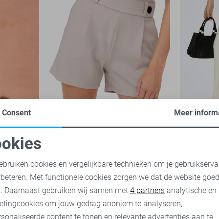
Consent
Meer inform
-50%
-20%
okies
Jacqueline de Yong Korte broek
Only Broek
oodzakelijke cookies
Personalisatie cookies
20,00
39,
12
ebruiken cookies en vergelijkbare technieken om je gebruikserva
15,95
19,99
rbeteren. Met functionele cookies zorgen we dat de website goe
nalytische cookies
Marketing cookies
t. Daarnaast gebruiken wij samen met
4 partners
analytische en
etingcookies om jouw gedrag anoniem te analyseren,
sonaliseerde content te tonen en relevante advertenties aan te