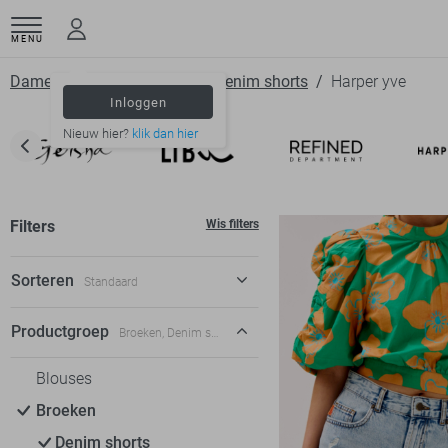
MENU
Dameskleding
Broeken
Denim shorts
Harper yve
Inloggen
Nieuw hier?
klik dan hier
Filters
Wis filters
Sorteren
Standaard
Standaard
Productgroep
Broeken, Denim shorts
€ laag-hoog
Blouses
€ hoog-laag
Broeken
Denim shorts