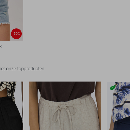
-50%
k
met onze topproducten