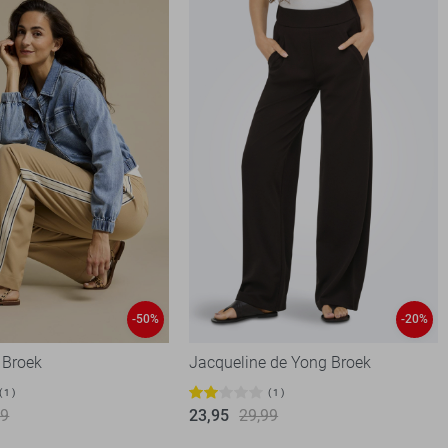
-50%
-20%
 Broek
Jacqueline de Yong Broek
1
1
99
23,95
29,99