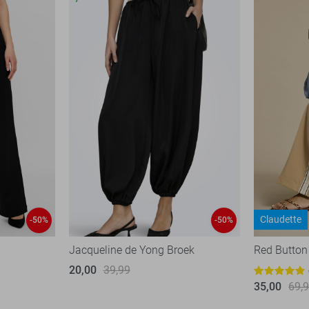
Claudette
-50%
-50%
Jacqueline de Yong Broek
Red Button
20,00
39,99
35,00
69,