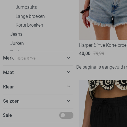
Jumpsuits
Lange broeken
Korte broeken
Jeans
Jurken
Harper & Yve Korte broe
Rokken
40,00
79,99
Merk
Harper & Yve
T-shirts
De pagina is aangevuld 
Tops
Freequent
12
Maat
Truien
Garcia
22
L
Kleur
Vesten
Geisha
35
Blazers
Harper & Yve
21
Blauw
Seizoen
Accessoires
Jacqueline de Yong
92
Deals
Sale
Lofty Manner
24
LolaLiza
15