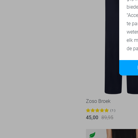
biede
"Acce
te pa
wete
elk m
de pa
Zoso Broek
1
45,00
89,95