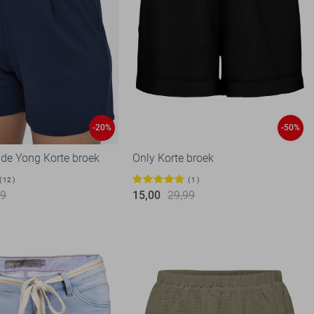
-20%
-50%
 de Yong Korte broek
Only Korte broek
12
1
99
15,00
29,99