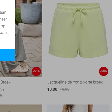
 aan
Meer
t op
 aan
n
-50%
-50%
 Broek
Jacqueline de Yong Korte broek
10,00
19,99
1
99