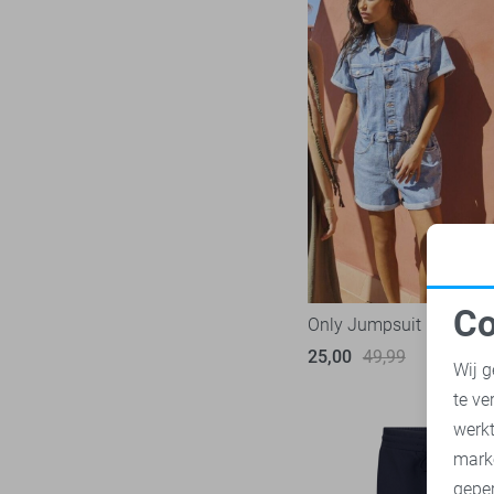
Co
Only Jumpsuit
N
25,00
49,99
Wij g
te ve
A
werk
mark
geper