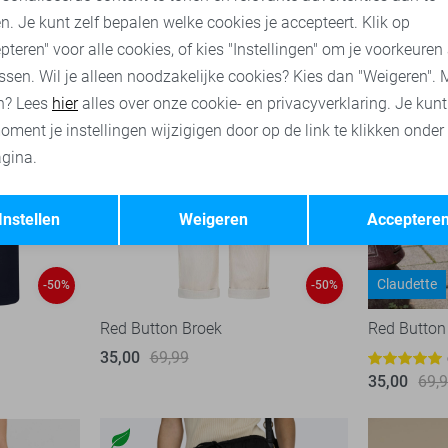
n. Je kunt zelf bepalen welke cookies je accepteert. Klik op
pteren" voor alle cookies, of kies "Instellingen" om je voorkeuren
ssen. Wil je alleen noodzakelijke cookies? Kies dan "Weigeren". 
n? Lees
hier
alles over onze cookie- en privacyverklaring. Je kun
oment je instellingen wijzigigen door op de link te klikken onder
gina.
Opslaan
Terug
Instellen
Weigeren
Acceptere
Claudette
-50%
-50%
Red Button Broek
Red Button
35,00
69,99
35,00
69,