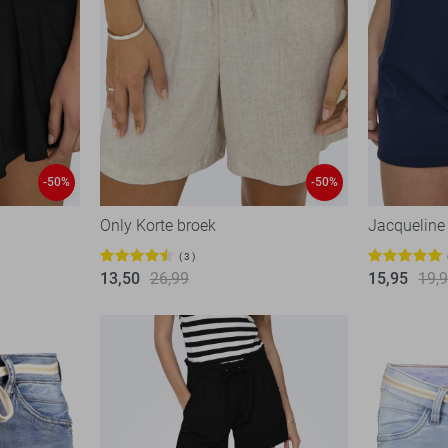
-50%
-50%
Only Korte broek
Jacqueline
3
13,50
26,99
15,95
19,