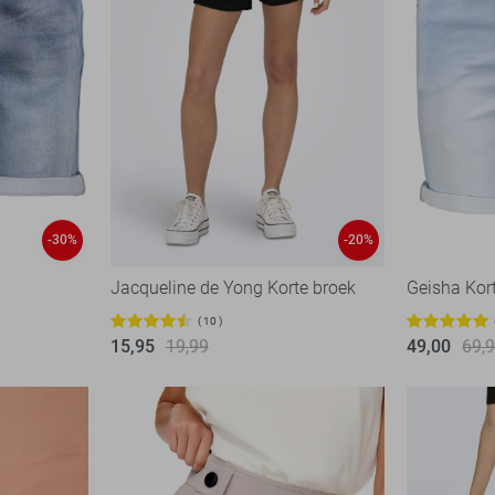
-30%
-20%
Jacqueline de Yong Korte broek
Geisha Kor
10
15,95
19,99
49,00
69,