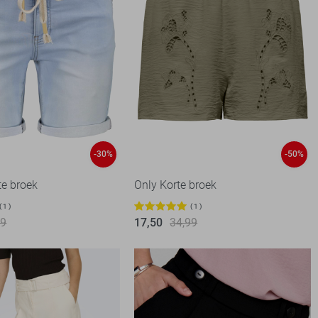
-30%
-50%
te broek
Only Korte broek
1
1
99
17,50
34,99