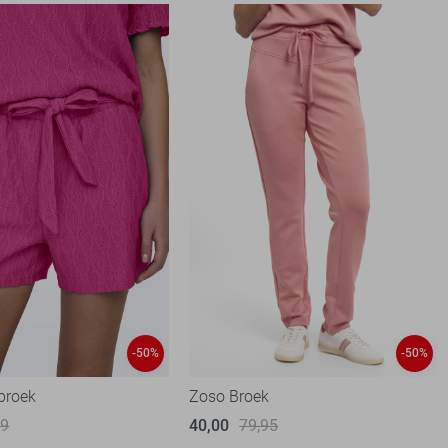
-50%
-50%
 broek
Zoso Broek
99
40,00
79,95