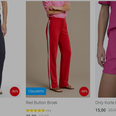
Claudette
-50%
-50%
Red Button Broek
Only Korte
15,00
29,
1