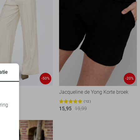
atie
-50%
-20%
Jacqueline de Yong Korte broek
99
12
ring
15,95
19,99
d