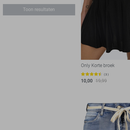
LTB
6
Toon resultaten
Noisy may
24
Only
155
Pieces
45
Refined Department
10
Tommy Jeans
3
Vero Moda
74
Only Korte broek
Vila
56
3
10,00
19,99