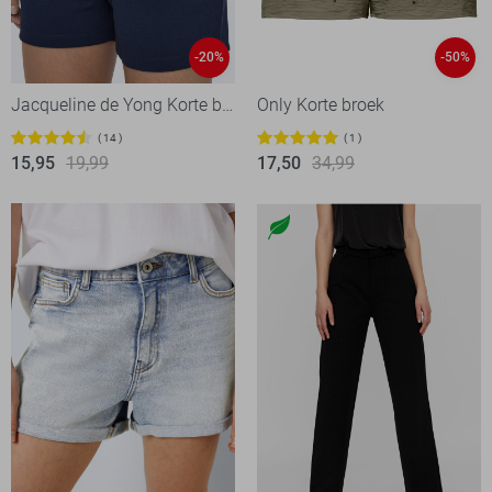
-20%
-50%
Jacqueline de Yong Korte broek
Only Korte broek
14
1
15,95
19,99
17,50
34,99