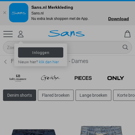
Sans.nl Merkkleding
Sans.nl
Download
Nu extra leuk shoppen met de App.
Inloggen
Freequent Denim shorts - Dames
Nieuw hier?
klik dan hier
Denim shorts
Flared broeken
Lange broeken
Korte br