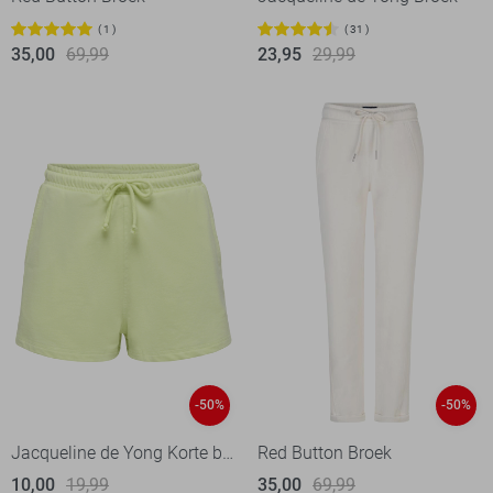
1
31
35,00
69,99
23,95
29,99
-50%
-50%
Jacqueline de Yong Korte broek
Red Button Broek
10,00
19,99
35,00
69,99