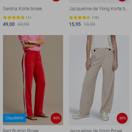
Geisha Korte broek
Jacqueline de Yong Korte broek
1
10
49,00
69,99
15,95
19,99
Claudette
-50%
-20%
Red Button Broek
Jacqueline de Yong Broek