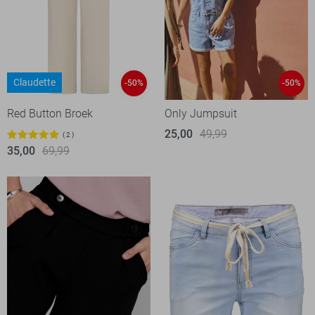
Claudette
-50%
-50%
Red Button Broek
Only Jumpsuit
25,00
49,99
2
35,00
69,99