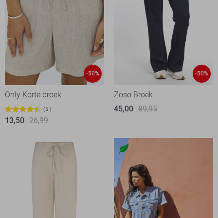
-50%
-50%
Only Korte broek
Zoso Broek
45,00
89,95
3
13,50
26,99