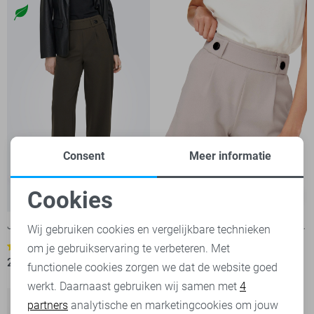
Consent
Meer informatie
Cookies
-20%
-20%
Noodzakelijke cookies
Jacqueline de Yong Broek
Jacqueline de Yong Korte broek
Wij gebruiken cookies en vergelijkbare technieken
om je gebruikservaring te verbeteren. Met
3
14
Personalisatie cookies
23,95
29,99
15,95
19,99
functionele cookies zorgen we dat de website goed
werkt. Daarnaast gebruiken wij samen met
4
Analytische cookies
partners
analytische en marketingcookies om jouw