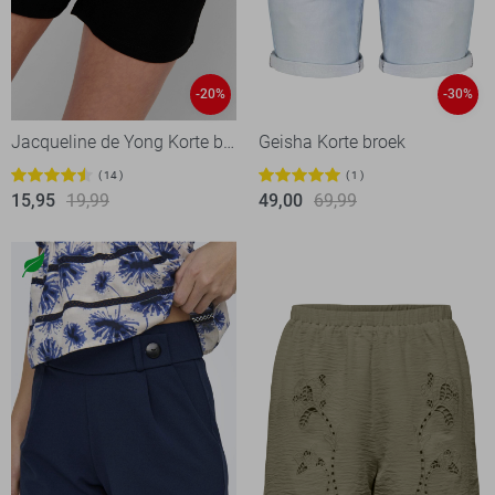
-20%
-30%
Jacqueline de Yong Korte broek
Geisha Korte broek
14
1
15,95
19,99
49,00
69,99