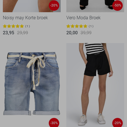
-20%
-50%
Noisy may Korte broek
Vero Moda Broek
1
1
23,95
29,99
20,00
39,99
-30%
-20%