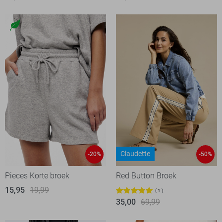
Claudette
-20%
-50%
Pieces Korte broek
Red Button Broek
15,95
19,99
1
35,00
69,99