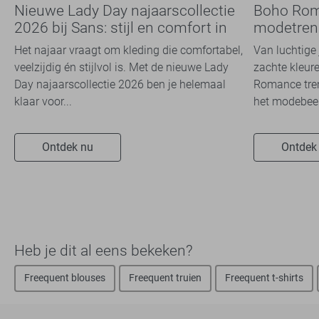
Nieuwe Lady Day najaarscollectie
Boho Rom
2026 bij Sans: stijl en comfort in
modetrend
travelkwaliteit
overal zie
Het najaar vraagt om kleding die comfortabel,
Van luchtige 
veelzijdig én stijlvol is. Met de nieuwe Lady
zachte kleure
Day najaarscollectie 2026 ben je helemaal
Romance tren
klaar voor...
het modebeel
Ontdek nu
Ontdek
Heb je dit al eens bekeken?
Freequent blouses
Freequent truien
Freequent t-shirts