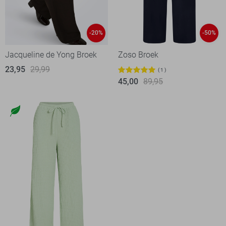
-20%
-50%
Jacqueline de Yong Broek
Zoso Broek
23,95
29,99
1
45,00
89,95