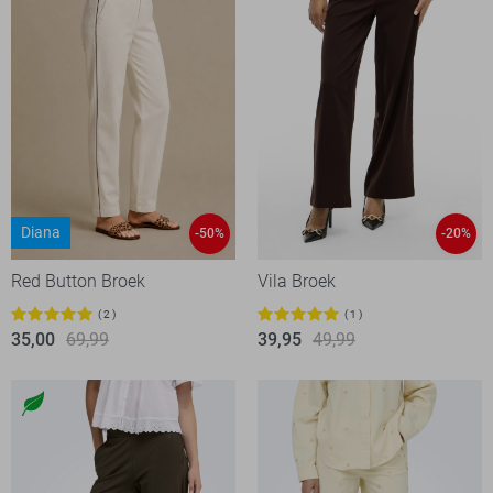
Diana
-50%
-20%
Red Button Broek
Vila Broek
2
1
35,00
69,99
39,95
49,99