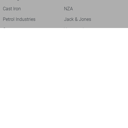
Cast Iron
NZA
Petrol Industries
Jack & Jones
Cars
Vanguard
Tommy Jeans
Ballin
Campbell
Only & Sons
Geisha
ONLY
Lofty Manner
Zoso
Ydence
Vero Moda
Refined Department
Garcia
Sisters Point
Red Button
JDY
Fluresk
Harper & Yve
Object