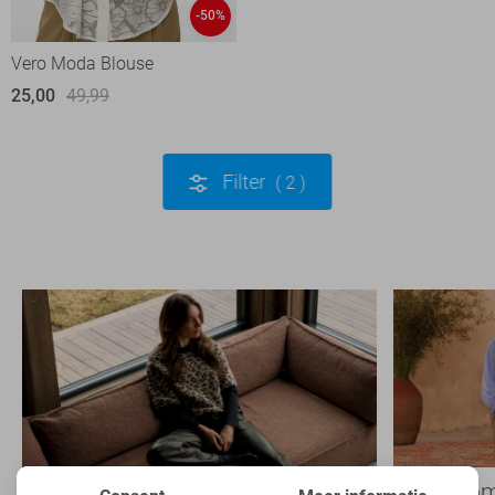
-50%
Vero Moda Blouse
25,00
49,99
Filter
2
Nieuwe Lady Day najaarscollectie
Boho Rom