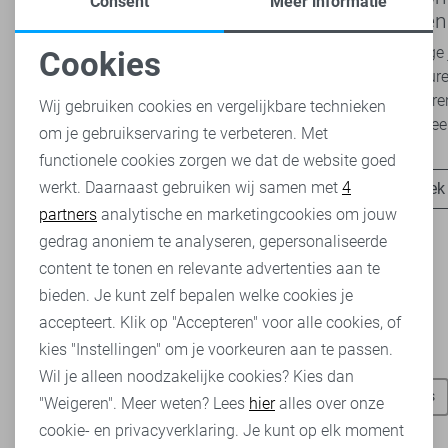
Consent
Meer informatie
2026 bij Sans: stijl en comfort in
modetrend
travelkwaliteit
overal zie
Het najaar vraagt om kleding die comfortabel,
Van luchtige 
Cookies
veelzijdig én stijlvol is. Met de nieuwe Lady
zachte kleure
Noodzakelijke cookies
Day najaarscollectie 2026 ben je helemaal
Romance tren
Wij gebruiken cookies en vergelijkbare technieken
klaar voor...
het modebeel
om je gebruikservaring te verbeteren. Met
Personalisatie cookies
functionele cookies zorgen we dat de website goed
werkt. Daarnaast gebruiken wij samen met
4
Analytische cookies
Ontdek nu
Ontdek
partners
analytische en marketingcookies om jouw
Marketing cookies
gedrag anoniem te analyseren, gepersonaliseerde
content te tonen en relevante advertenties aan te
bieden. Je kunt zelf bepalen welke cookies je
accepteert. Klik op "Accepteren" voor alle cookies, of
kies "Instellingen" om je voorkeuren aan te passen.
Heb je dit al eens bekeken?
Wil je alleen noodzakelijke cookies? Kies dan
Vero Moda broeken
Vero Moda t-shirts
Vero Moda tops
"Weigeren". Meer weten? Lees
hier
alles over onze
cookie- en privacyverklaring. Je kunt op elk moment