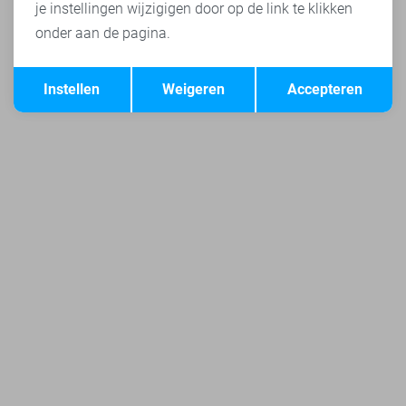
je instellingen wijzigigen door op de link te klikken
onder aan de pagina.
Opslaan
Terug
Instellen
Weigeren
Accepteren