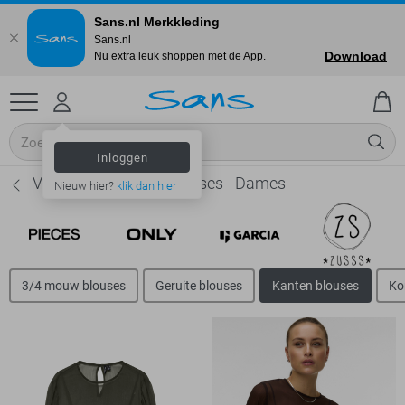
Sans.nl Merkkleding
Sans.nl
Download
Nu extra leuk shoppen met de App.
Inloggen
Vero Moda Kanten blouses - Dames
Nieuw hier?
klik dan hier
3/4 mouw blouses
Geruite blouses
Kanten blouses
Ko