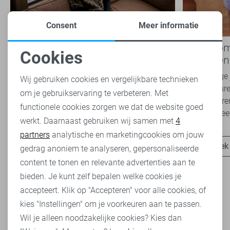
Consent
Meer informatie
Nieuwe Lady Day najaarscollectie
Boho Rom
Cookies
2026 bij Sans: stijl en comfort in
modetrend
Noodzakelijke cookies
travelkwaliteit
overal zie
Het najaar vraagt om kleding die comfortabel,
Van luchtige 
Wij gebruiken cookies en vergelijkbare technieken
veelzijdig én stijlvol is. Met de nieuwe Lady
zachte kleure
om je gebruikservaring te verbeteren. Met
Personalisatie cookies
Day najaarscollectie 2026 ben je helemaal
Romance tren
functionele cookies zorgen we dat de website goed
klaar voor...
het modebeel
werkt. Daarnaast gebruiken wij samen met
4
Analytische cookies
partners
analytische en marketingcookies om jouw
Ontdek nu
Ontdek
Marketing cookies
gedrag anoniem te analyseren, gepersonaliseerde
content te tonen en relevante advertenties aan te
bieden. Je kunt zelf bepalen welke cookies je
accepteert. Klik op "Accepteren" voor alle cookies, of
kies "Instellingen" om je voorkeuren aan te passen.
Wil je alleen noodzakelijke cookies? Kies dan