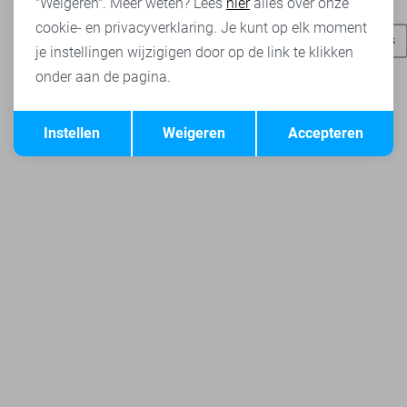
Heb je dit al eens bekeken?
"Weigeren". Meer weten? Lees
hier
alles over onze
cookie- en privacyverklaring. Je kunt op elk moment
Vero Moda broeken
Vero Moda t-shirts
Vero Moda tops
je instellingen wijzigigen door op de link te klikken
onder aan de pagina.
Opslaan
Terug
Instellen
Weigeren
Accepteren