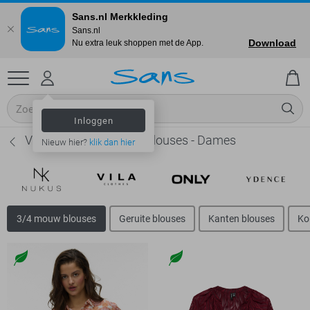
Sans.nl Merkkleding
Sans.nl
Download
Nu extra leuk shoppen met de App.
Inloggen
Vero Moda 3/4 mouw blouses - Dames
Nieuw hier?
klik dan hier
3/4 mouw blouses
Geruite blouses
Kanten blouses
Ko