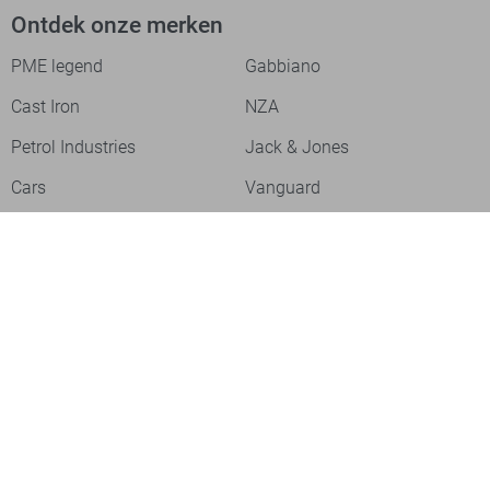
Ontdek onze merken
PME legend
Gabbiano
Cast Iron
NZA
Petrol Industries
Jack & Jones
Cars
Vanguard
Tommy Jeans
Ballin
Campbell
Only & Sons
Geisha
ONLY
Lofty Manner
Zoso
Ydence
Vero Moda
Refined Department
Garcia
Sisters Point
Red Button