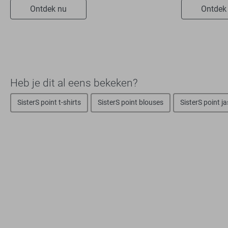
Ontdek nu
Ontdek
Heb je dit al eens bekeken?
SisterS point t-shirts
SisterS point blouses
SisterS point j