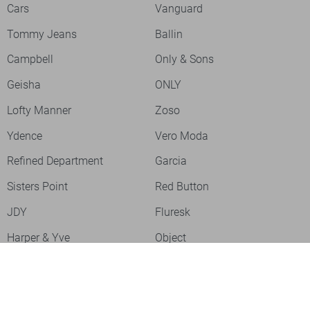
Cars
Vanguard
Tommy Jeans
Ballin
Campbell
Only & Sons
Geisha
ONLY
Lofty Manner
Zoso
Ydence
Vero Moda
Refined Department
Garcia
Sisters Point
Red Button
JDY
Fluresk
Harper & Yve
Object
Meld je aan voor onze nieuwsbrief
Meld je aan voor onze nieuwsbrief en profiteer als eerste van