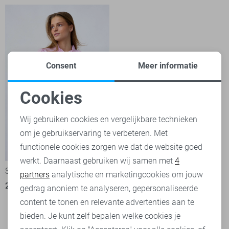
Consent
Meer informatie
Cookies
Noodzakelijke cookies
Wij gebruiken cookies en vergelijkbare technieken
om je gebruikservaring te verbeteren. Met
Personalisatie cookies
functionele cookies zorgen we dat de website goed
-50%
werkt. Daarnaast gebruiken wij samen met
4
Analytische cookies
SisterS point Blouse
partners
analytische en marketingcookies om jouw
25,00
49,95
Marketing cookies
gedrag anoniem te analyseren, gepersonaliseerde
content te tonen en relevante advertenties aan te
bieden. Je kunt zelf bepalen welke cookies je
Filter
2