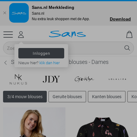
Sans.nl Merkkleding
Sans.nl
Download
Nu extra leuk shoppen met de App.
Inloggen
SisterS point 3/4 mouw blouses - Dames
Nieuw hier?
klik dan hier
3/4 mouw blouses
Geruite blouses
Kanten blouses
Ko