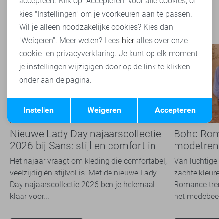
accepteert. Klik op "Accepteren" voor alle cookies, of
kies "Instellingen" om je voorkeuren aan te passen.
Wil je alleen noodzakelijke cookies? Kies dan
"Weigeren". Meer weten? Lees
hier
alles over onze
cookie- en privacyverklaring. Je kunt op elk moment
je instellingen wijzigigen door op de link te klikken
onder aan de pagina.
Opslaan
Terug
Instellen
Weigeren
Accepteren
Nieuwe Lady Day najaarscollectie
Boho Rom
2026 bij Sans: stijl en comfort in
modetrend
travelkwaliteit
overal zie
Het najaar vraagt om kleding die comfortabel,
Van luchtige 
veelzijdig én stijlvol is. Met de nieuwe Lady
zachte kleure
Day najaarscollectie 2026 ben je helemaal
Romance tren
klaar voor...
het modebeel