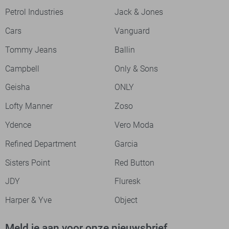
Petrol Industries
Jack & Jones
Cars
Vanguard
Tommy Jeans
Ballin
Campbell
Only & Sons
Geisha
ONLY
Lofty Manner
Zoso
Ydence
Vero Moda
Refined Department
Garcia
Sisters Point
Red Button
JDY
Fluresk
Harper & Yve
Object
Meld je aan voor onze nieuwsbrief