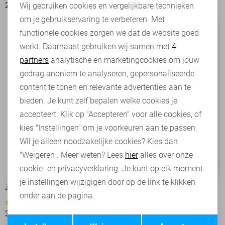
23,95
29,99
27,95
34,99
Wij gebruiken cookies en vergelijkbare technieken
om je gebruikservaring te verbeteren. Met
Personalisatie cookies
functionele cookies zorgen we dat de website goed
werkt. Daarnaast gebruiken wij samen met
4
Analytische cookies
partners
analytische en marketingcookies om jouw
Marketing cookies
gedrag anoniem te analyseren, gepersonaliseerde
content te tonen en relevante advertenties aan te
bieden. Je kunt zelf bepalen welke cookies je
accepteert. Klik op "Accepteren" voor alle cookies, of
kies "Instellingen" om je voorkeuren aan te passen.
Wil je alleen noodzakelijke cookies? Kies dan
"Weigeren". Meer weten? Lees
hier
alles over onze
-50%
-26%
cookie- en privacyverklaring. Je kunt op elk moment
je instellingen wijzigigen door op de link te klikken
Zoso Blouse
Only Blouse
onder aan de pagina.
1
3
35,00
69,95
22,05
29,99
Opslaan
Terug