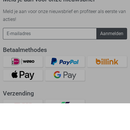
Meld je aan voor onze nieuwsbrief en profiteer als eerste van
acties!
Aanmelden
Betaalmethodes
Verzending
Bekijk onze app