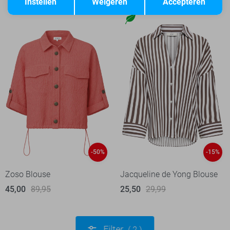
Instellen
Weigeren
Accepteren
-50%
-15%
Zoso Blouse
Jacqueline de Yong Blouse
45,00
89,95
25,50
29,99
Filter
2