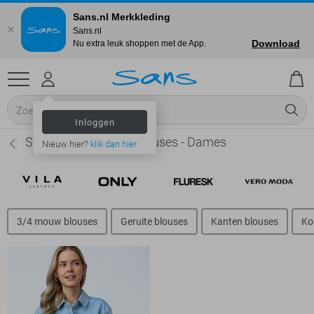
Sans.nl Merkkleding
Sans.nl
Download
Nu extra leuk shoppen met de App.
Inloggen
SisterS point Spijkerblouses - Dames
Nieuw hier?
klik dan hier
3/4 mouw blouses
Geruite blouses
Kanten blouses
Ko