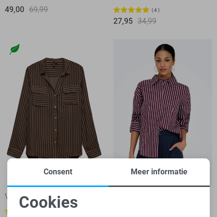
49,00
69,99
4
27,95
34,99
Consent
Meer informatie
-20%
-20%
Vero Moda Blouse
Jacqueline de Yong Blouse
Cookies
Noodzakelijke cookies
1
4