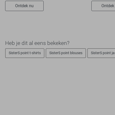
Ontdek nu
Ontdek
Heb je dit al eens bekeken?
SisterS point t-shirts
SisterS point blouses
SisterS point j