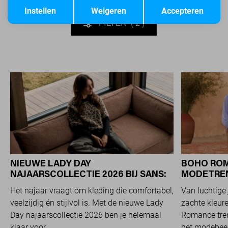
Opslaan
Terug
Instellen
Weigeren
Accepteren
FILTER
2
NIEUWE LADY DAY
BOHO ROM
NAJAARSCOLLECTIE 2026 BIJ SANS:
MODETREND
STIJL EN COMFORT IN
OVERAL Z
Het najaar vraagt om kleding die comfortabel,
Van luchtige 
TRAVELKWALITEIT
veelzijdig én stijlvol is. Met de nieuwe Lady
zachte kleure
Day najaarscollectie 2026 ben je helemaal
Romance tren
klaar voor...
het modebeel