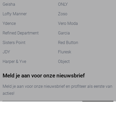
Geisha
ONLY
Lofty Manner
Zoso
Ydence
Vero Moda
Refined Department
Garcia
Sisters Point
Red Button
JDY
Fluresk
Harper & Yve
Object
Meld je aan voor onze nieuwsbrief
Meld je aan voor onze nieuwsbrief en profiteer als eerste van
acties!
AANMELDEN