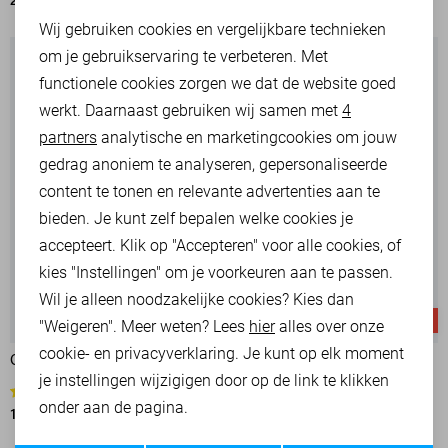
20,00
39,99
13,50
26,99
Noodzakelijke cookies
Wij gebruiken cookies en vergelijkbare technieken
om je gebruikservaring te verbeteren. Met
Personalisatie cookies
functionele cookies zorgen we dat de website goed
werkt. Daarnaast gebruiken wij samen met
4
Analytische cookies
partners
analytische en marketingcookies om jouw
Marketing cookies
gedrag anoniem te analyseren, gepersonaliseerde
content te tonen en relevante advertenties aan te
bieden. Je kunt zelf bepalen welke cookies je
accepteert. Klik op "Accepteren" voor alle cookies, of
kies "Instellingen" om je voorkeuren aan te passen.
Wil je alleen noodzakelijke cookies? Kies dan
-50%
-50%
"Weigeren". Meer weten? Lees
hier
alles over onze
cookie- en privacyverklaring. Je kunt op elk moment
ONLY BLOUSE
ONLY BLOUSE
je instellingen wijzigigen door op de link te klikken
7
7
onder aan de pagina.
13,50
26,99
13,50
26,99