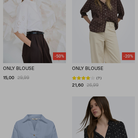
-50%
-20%
ONLY BLOUSE
ONLY BLOUSE
15,00
29,99
7
21,60
26,99