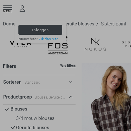
MENU
Dameskleding
Blouses
Geruite blouses
Sisters point
Inloggen
Nieuw hier?
klik dan hier
Filters
Wis filters
Sorteren
Standaard
Standaard
Productgroep
Blouses, Geruite blouses
€ laag-hoog
Blouses
€ hoog-laag
3/4 mouw blouses
Geruite blouses