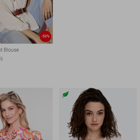
-50%
nt Blouse
95