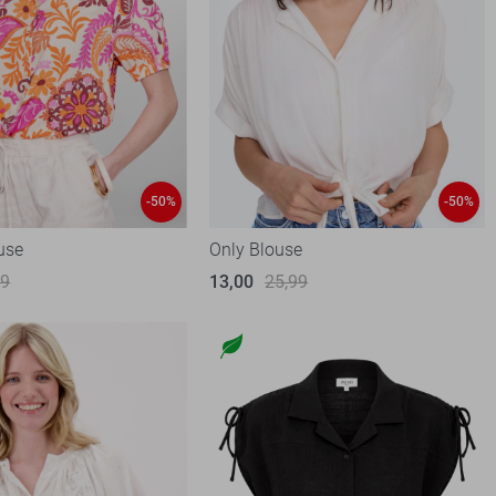
-50%
-50%
use
Only Blouse
99
13,00
25,99