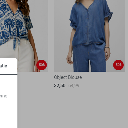
-50%
-50%
atie
 Blouse
Object Blouse
99
32,50
64,99
ring
d