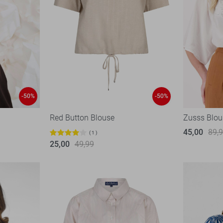
-50%
-50%
Red Button Blouse
Zusss Blou
45,00
89,
1
25,00
49,99