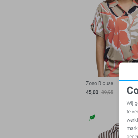
Zoso Blouse
Co
45,00
89,95
N
Wij g
te ve
A
werk
mark
geper