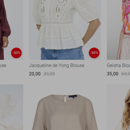
-50%
-50%
use
Jacqueline de Yong Blouse
Geisha Blo
20,00
39,99
35,00
69,