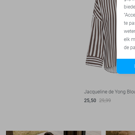
biede
"Acce
te pa
wete
elk m
de pa
Jacqueline de Yong Blo
25,50
29,99