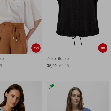
-50%
-50%
se
Zoso Blouse
99
35,00
69,95