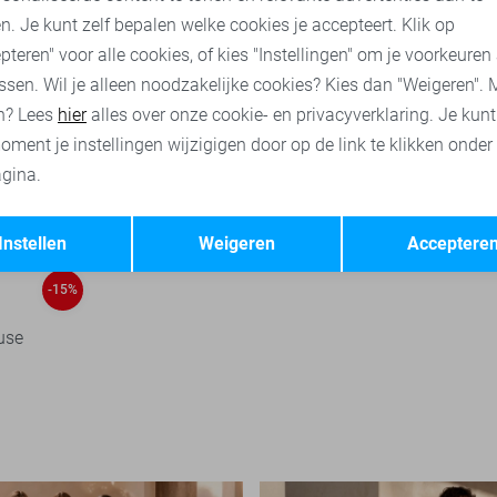
n. Je kunt zelf bepalen welke cookies je accepteert. Klik op
pteren" voor alle cookies, of kies "Instellingen" om je voorkeuren
ssen. Wil je alleen noodzakelijke cookies? Kies dan "Weigeren". 
n? Lees
hier
alles over onze cookie- en privacyverklaring. Je kun
oment je instellingen wijzigigen door op de link te klikken onder
gina.
Opslaan
Terug
Instellen
Weigeren
Acceptere
-15%
use