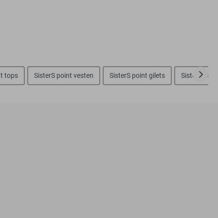
nt tops
SisterS point vesten
SisterS point gilets
SisterS poin