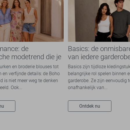
mance: de
Basics: de onmisbar
che modetrend die je
van iedere garderob
n overal ziet
jurken en broderie blouses tot
Basics zijn tijdloze kledingstu
 en verfijnde details: de Boho
belangrijke rol spelen binnen e
 is niet meer weg te denken
garderobe. Ze zijn eenvoudig 
eeld. Ook...
onafhankelijk van...
nu
Ontdek nu