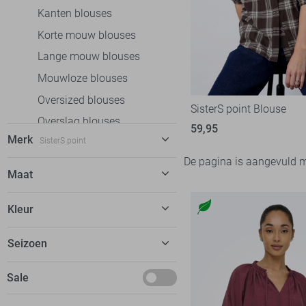
Kanten blouses
Korte mouw blouses
Lange mouw blouses
Mouwloze blouses
Oversized blouses
SisterS point Blouse
Overslag blouses
59,95
Merk
SisterS point
Spijkerblouses
De pagina is aangevuld 
Broeken
FOS Amsterdam
12
Maat
Jeans
LolaLiza
33
XS
Jurken
Kleur
Nukus
17
S
Rokken
Pieces
19
Blauw
Seizoen
M
T-shirts
Refined Department
10
Bruin
L
Tops
Februari
Sale
SisterS point
63
Wit
XL
Truien
Juli
Vero Moda
64