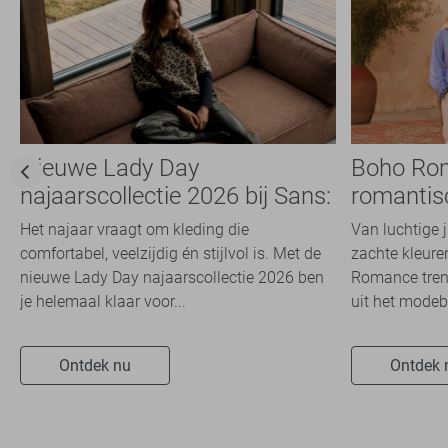
Nieuwe Lady Day
Boho Ro
najaarscollectie 2026 bij Sans:
romantis
stijl en comfort in
dit seizoe
Het najaar vraagt om kleding die
Van luchtige 
travelkwaliteit
comfortabel, veelzijdig én stijlvol is. Met de
zachte kleuren
nieuwe Lady Day najaarscollectie 2026 ben
Romance trend
je helemaal klaar voor...
uit het modeb
Ontdek nu
Ontdek 