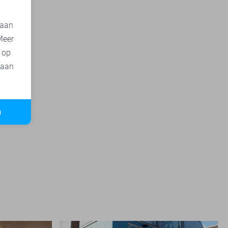
 aan
Meer
t op
 aan
n