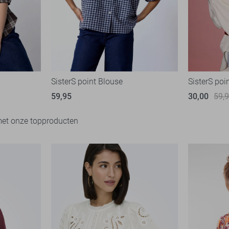
SisterS point Blouse
SisterS poi
59,95
30,00
59,
met onze topproducten