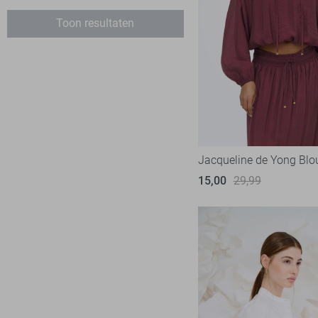
Vesten
Augustus
Vila
56
Toon resultaten
Blazers
Jassen
Accessoires
Jacqueline de Yong Blo
15,00
29,99