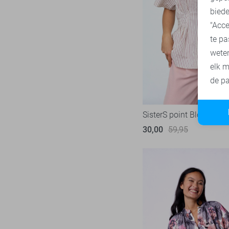
biede
"Acce
te pa
wete
elk m
de pa
SisterS point Blouse
30,00
59,95