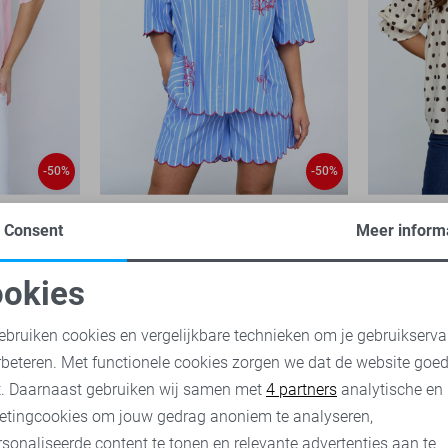
-50%
-50%
SisterS point Blouse
SisterS poi
Consent
Meer inform
30,00
59,95
44,95
okies
oodzakelijke cookies
Personalisatie cookies
ebruiken cookies en vergelijkbare technieken om je gebruikserva
rbeteren. Met functionele cookies zorgen we dat de website goe
nalytische cookies
Marketing cookies
t. Daarnaast gebruiken wij samen met
4 partners
analytische en
etingcookies om jouw gedrag anoniem te analyseren,
sonaliseerde content te tonen en relevante advertenties aan te