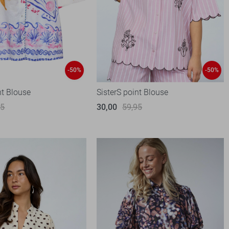
-50%
-50%
nt Blouse
SisterS point Blouse
95
30,00
59,95