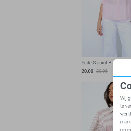
SisterS point Blouse
20,00
39,95
Co
N
Wij g
te ve
A
werk
mark
geper