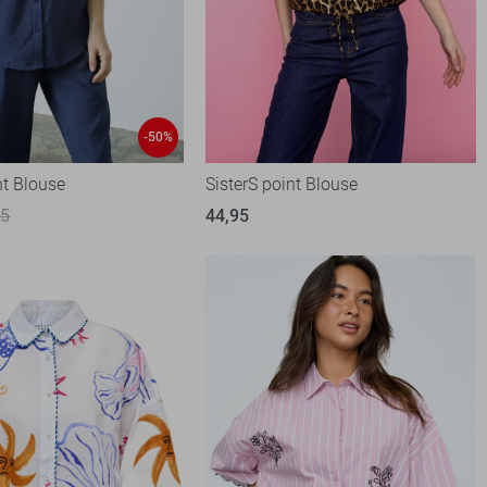
-50%
nt Blouse
SisterS point Blouse
95
44,95