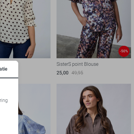
-50%
nt Blouse
SisterS point Blouse
atie
25,00
49,95
ring
d