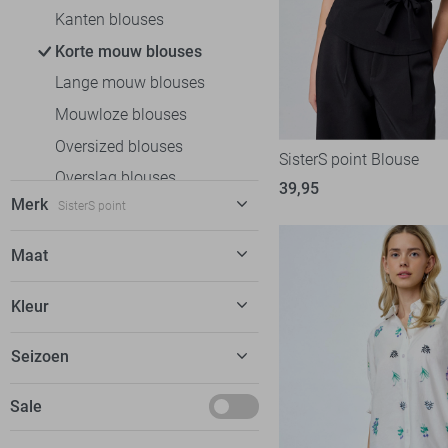
Kanten blouses
Korte mouw blouses
Lange mouw blouses
Mouwloze blouses
Oversized blouses
SisterS point Blouse
Overslag blouses
39,95
Merk
SisterS point
Spijkerblouses
Broeken
C&S The Label
12
Maat
Jeans
EsQualo
18
XS
Jurken
Kleur
Fluresk
11
XS/S
Rokken
FOS Amsterdam
12
Beige
Seizoen
S
T-shirts
Freequent
26
Blauw
M
Tops
Basics
Sale
Garcia
17
Bruin
M/L
Truien
Deals
Geisha
53
Camel