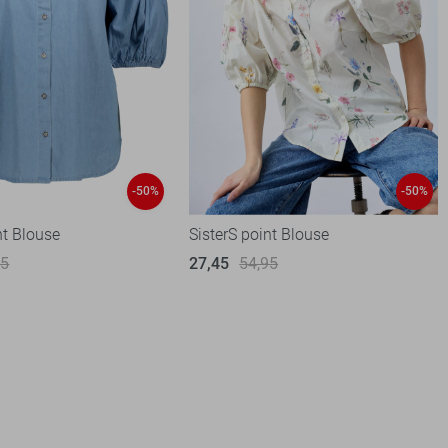
-50%
-50%
nt Blouse
SisterS point Blouse
95
27,45
54,95