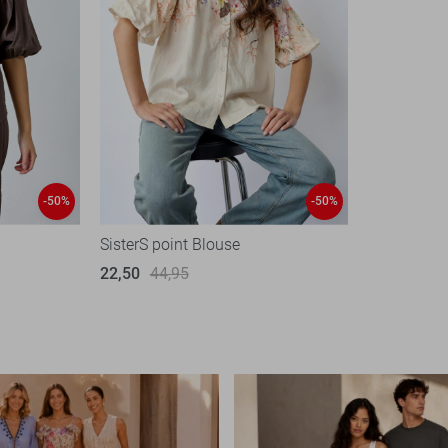
-50%
-50%
SisterS point Blouse
22,50
44,95