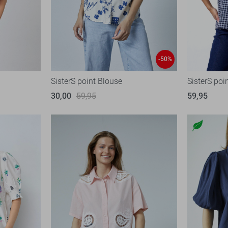
-50%
SisterS point Blouse
SisterS poi
30,00
59,95
59,95