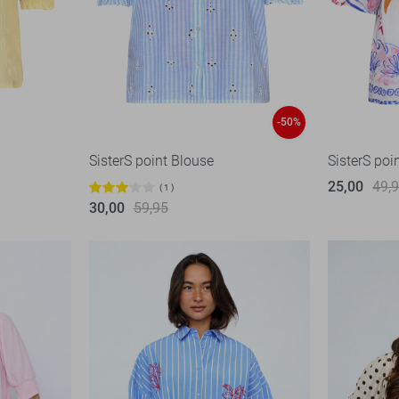
-50%
SisterS point Blouse
SisterS poi
25,00
49,
1
30,00
59,95