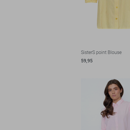
Pieces
19
Red Button
9
Refined Department
10
Rino & Pelle
3
SisterS point
62
Vero Moda
SisterS point Blouse
62
Vila
59,95
56
Ydence
13
Zoso
52
Zusss
4