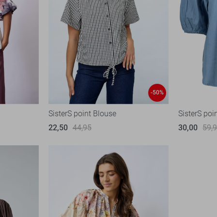
-50%
SisterS point Blouse
SisterS poi
22,50
44,95
30,00
59,