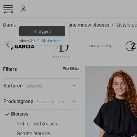
MENU
Dameskleding
Blouses
Korte mouw blouses
Sisters po
Inloggen
Nieuw hier?
klik dan hier
Filters
Wis filters
Sorteren
Standaard
Standaard
Productgroep
Blouses, Korte mouw blouses
€ laag-hoog
Blouses
€ hoog-laag
3/4 mouw blouses
Geruite blouses