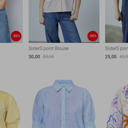
-50%
-50%
SisterS point Blouse
SisterS poi
30,00
59,95
25,00
49,