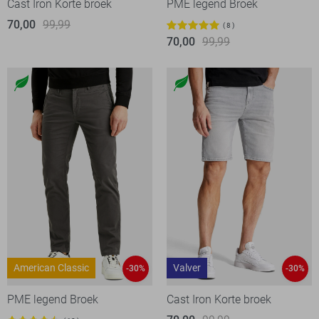
Cast Iron Korte broek
PME legend Broek
70,00
99,99
8
70,00
99,99
American Classic
Valver
-30%
-30%
PME legend Broek
Cast Iron Korte broek