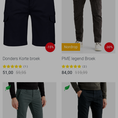
Nordrop
-15%
-30%
Donders Korte broek
PME legend Broek
1
2
51,00
59,95
84,00
119,99