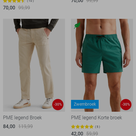
70,00
99,99
10
70,00
99,99
Zwembroek
-30%
-30%
PME legend Broek
PME legend Korte broek
84,00
119,99
5
42,00
59,99