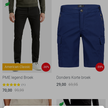
American Classic
-30%
-59%
PME legend Broek
Donders Korte broek
29,00
69,95
1
70,00
99,99