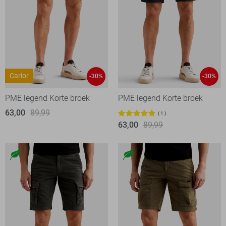
Carior
-30%
-30%
PME legend Korte broek
PME legend Korte broek
63,00
89,99
1
63,00
89,99