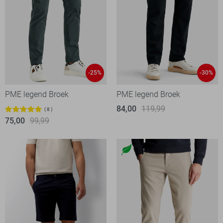
-25%
-30%
PME legend Broek
PME legend Broek
84,00
119,99
8
75,00
99,99