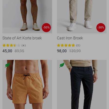
-50%
-30%
State of Art Korte broek
Cast Iron Broek
4
2
45,00
89,95
98,00
139,99