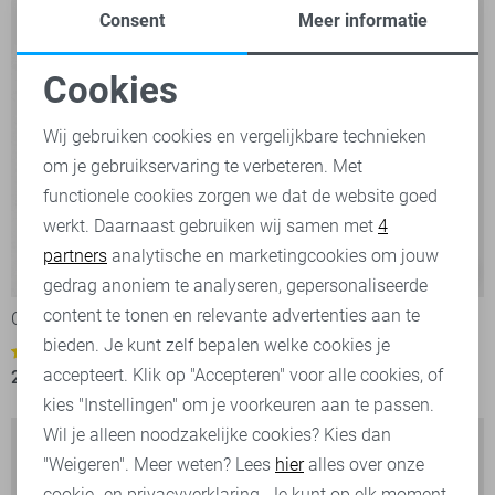
Consent
Meer informatie
Cookies
Noodzakelijke cookies
Wij gebruiken cookies en vergelijkbare technieken
om je gebruikservaring te verbeteren. Met
Personalisatie cookies
functionele cookies zorgen we dat de website goed
werkt. Daarnaast gebruiken wij samen met
4
Analytische cookies
partners
analytische en marketingcookies om jouw
Nordrop
-20%
-30%
Marketing cookies
gedrag anoniem te analyseren, gepersonaliseerde
content te tonen en relevante advertenties aan te
Only & Sons Korte broek
PME legend Broek
bieden. Je kunt zelf bepalen welke cookies je
2
2
accepteert. Klik op "Accepteren" voor alle cookies, of
27,95
34,99
84,00
119,99
kies "Instellingen" om je voorkeuren aan te passen.
Wil je alleen noodzakelijke cookies? Kies dan
"Weigeren". Meer weten? Lees
hier
alles over onze
cookie- en privacyverklaring. Je kunt op elk moment