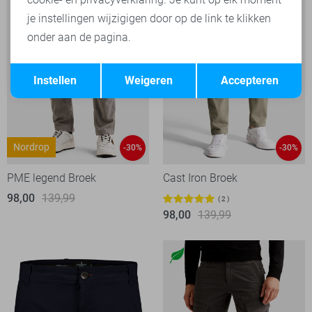
je instellingen wijzigigen door op de link te klikken
onder aan de pagina.
Opslaan
Terug
Instellen
Weigeren
Accepteren
Nordrop
-30%
-30%
PME legend Broek
Cast Iron Broek
98,00
139,99
2
98,00
139,99