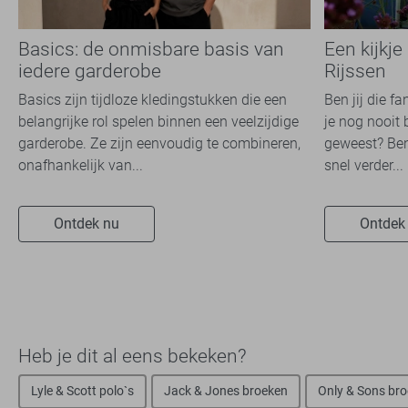
Basics: de onmisbare basis van
Een kijkje
iedere garderobe
Rijssen
Basics zijn tijdloze kledingstukken die een
Ben jij die f
belangrijke rol spelen binnen een veelzijdige
je nog nooit 
garderobe. Ze zijn eenvoudig te combineren,
geweest? Ben
onafhankelijk van...
snel verder...
Ontdek nu
Ontdek
Heb je dit al eens bekeken?
Lyle & Scott polo`s
Jack & Jones broeken
Only & Sons br