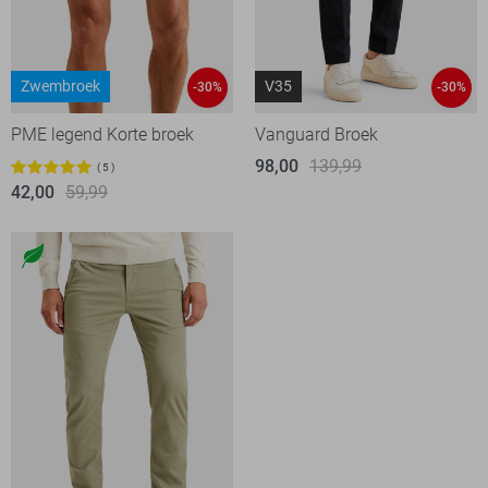
Zwembroek
V35
-30%
-30%
PME legend Korte broek
Vanguard Broek
98,00
139,99
5
42,00
59,99