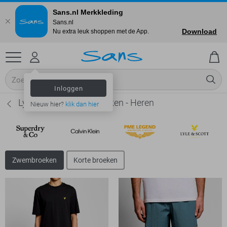
Sans.nl Merkkleding
Sans.nl
Download
Nu extra leuk shoppen met de App.
Inloggen
Lyle & Scott Zwembroeken - Heren
Nieuw hier?
klik dan hier
Zwembroeken
Korte broeken