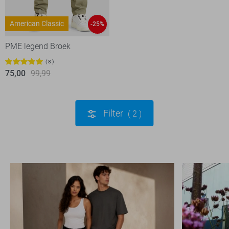
American Classic
-25%
PME legend Broek
8
75,00
99,99
Filter
2