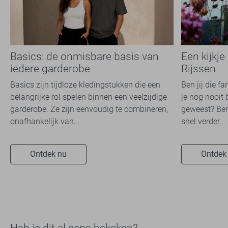
Basics: de onmisbare basis van
Een kijkje
iedere garderobe
Rijssen
Basics zijn tijdloze kledingstukken die een
Ben jij die f
belangrijke rol spelen binnen een veelzijdige
je nog nooit 
garderobe. Ze zijn eenvoudig te combineren,
geweest? Ben
onafhankelijk van...
snel verder...
Ontdek nu
Ontdek
Heb je dit al eens bekeken?