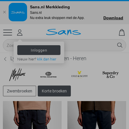
Sans.nl Merkkleding
Sans.nl
Download
Nu extra leuk shoppen met de App.
Inloggen
Lyle & Scott Korte broeken - Heren
Nieuw hier?
klik dan hier
Zwembroeken
Korte broeken