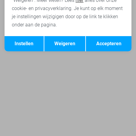
"Weigeren". Meer weten? Lees
hier
alles over onze
cookie- en privacyverklaring. Je kunt op elk moment
je instellingen wijzigigen door op de link te klikken
onder aan de pagina.
Opslaan
Terug
Instellen
Weigeren
Accepteren