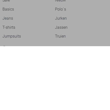
Sale
Nieuw
Basics
Polo`s
Jeans
Jurken
T-shirts
Jassen
Jumpsuits
Truien
Over ons
Laat je inspireren
Werken bij
Ontdek onze merken
PME legend
Gabbiano
Cast Iron
NZA
Petrol Industries
Jack & Jones
Cars
Vanguard