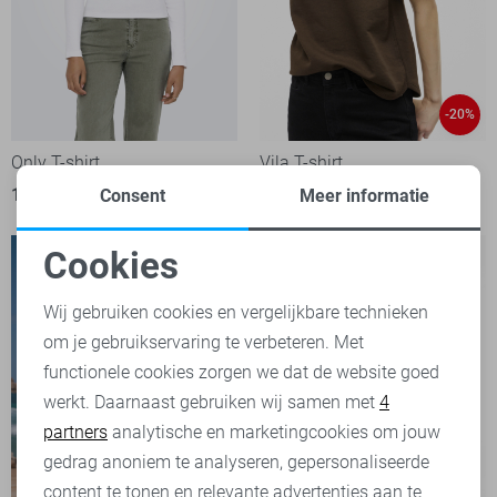
-20%
Only T-shirt
Vila T-shirt
19,99
28,00
34,99
Consent
Meer informatie
Cookies
Noodzakelijke cookies
Wij gebruiken cookies en vergelijkbare technieken
om je gebruikservaring te verbeteren. Met
Personalisatie cookies
functionele cookies zorgen we dat de website goed
werkt. Daarnaast gebruiken wij samen met
4
Analytische cookies
partners
analytische en marketingcookies om jouw
Marketing cookies
gedrag anoniem te analyseren, gepersonaliseerde
content te tonen en relevante advertenties aan te