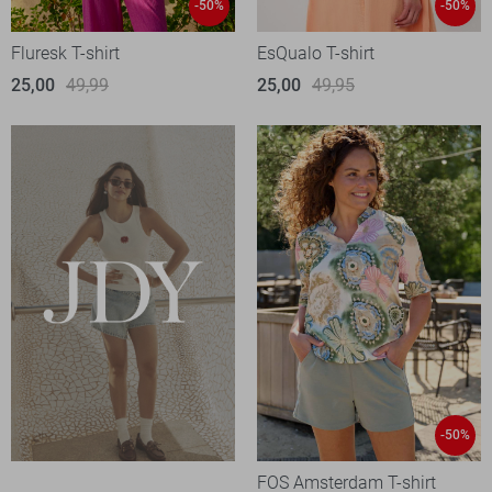
-50%
-50%
Fluresk T-shirt
EsQualo T-shirt
25,00
49,99
25,00
49,95
-50%
FOS Amsterdam T-shirt