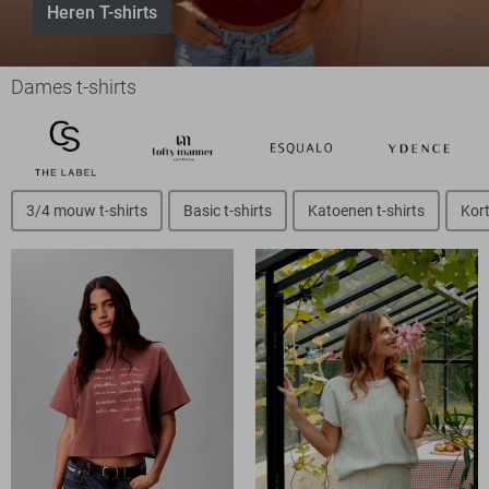
Heren T-shirts
Dames t-shirts
3/4 mouw t-shirts
Basic t-shirts
Katoenen t-shirts
Kort