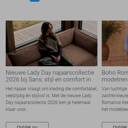
Nieuwe Lady Day najaarscollectie
Boho Rom
2026 bij Sans: stijl en comfort in
modetrend
travelkwaliteit
overal zie
Het najaar vraagt om kleding die comfortabel,
Van luchtige 
veelzijdig én stijlvol is. Met de nieuwe Lady
zachte kleure
Day najaarscollectie 2026 ben je helemaal
Romance tren
klaar voor...
het modebeel
Ontdek nu
Ontdek