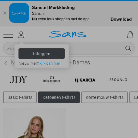
Sans.nl Merkkleding
Sans.nl
Download
Nu extra leuk shoppen met de App.
Inloggen
Minus Katoenen t-shirts - Dames
Nieuw hier?
klik dan hier
Basic t-shirts
Katoenen t-shirts
Korte mouw t-shirts
La