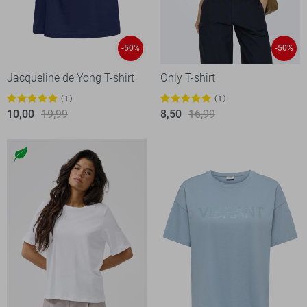
-50%
-50%
Jacqueline de Yong T-shirt
Only T-shirt
1
1
10,00
19,99
8,50
16,99