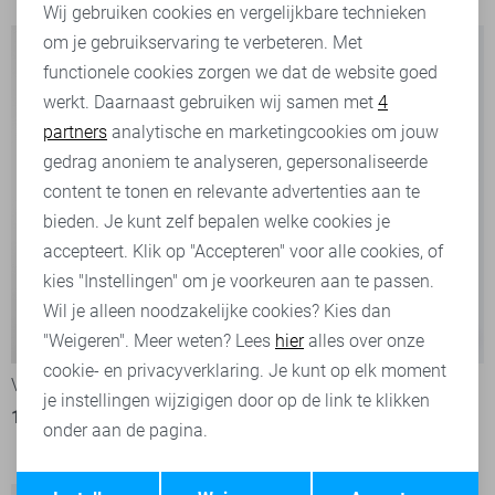
Wij gebruiken cookies en vergelijkbare technieken
om je gebruikservaring te verbeteren. Met
Personalisatie cookies
functionele cookies zorgen we dat de website goed
werkt. Daarnaast gebruiken wij samen met
4
Analytische cookies
partners
analytische en marketingcookies om jouw
Marketing cookies
gedrag anoniem te analyseren, gepersonaliseerde
content te tonen en relevante advertenties aan te
bieden. Je kunt zelf bepalen welke cookies je
accepteert. Klik op "Accepteren" voor alle cookies, of
kies "Instellingen" om je voorkeuren aan te passen.
Wil je alleen noodzakelijke cookies? Kies dan
-50%
-20%
"Weigeren". Meer weten? Lees
hier
alles over onze
cookie- en privacyverklaring. Je kunt op elk moment
Vero Moda T-shirt
Jacqueline de Yong T-shirt
je instellingen wijzigigen door op de link te klikken
16,50
32,99
7
onder aan de pagina.
17,60
21,99
Opslaan
Terug