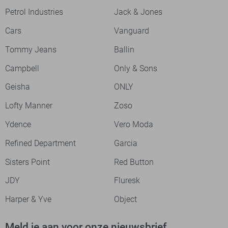
Petrol Industries
Jack & Jones
Cars
Vanguard
Tommy Jeans
Ballin
Campbell
Only & Sons
Geisha
ONLY
Lofty Manner
Zoso
Ydence
Vero Moda
Refined Department
Garcia
Sisters Point
Red Button
JDY
Fluresk
Harper & Yve
Object
Meld je aan voor onze nieuwsbrief