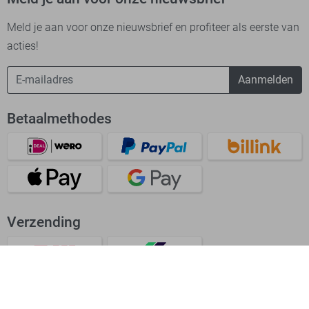
Meld je aan voor onze nieuwsbrief en profiteer als eerste van
acties!
Aanmelden
Betaalmethodes
Verzending
Bekijk onze app