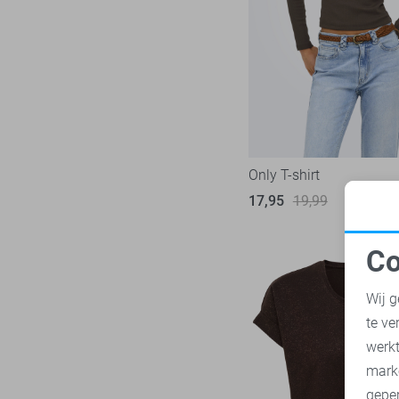
Vero Moda
139
Zwart
Vila
98
Ydence
10
Zoso
76
Only T-shirt
17,95
19,99
Co
N
Wij g
te ve
A
werk
mark
geper