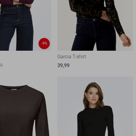
-9%
t
Garcia T-shirt
99
39,99