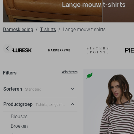
Lange mouw t-shirts
Dameskleding
T shirts
Lange mouw t shirts
Filters
Wis filters
Sorteren
Standaard
Standaard
Productgroep
T-shirts, Lange mouw t-shirts
€ laag-hoog
Blouses
€ hoog-laag
Broeken