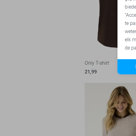
biede
"Acce
te pa
wete
elk m
de pa
Only T-shirt
21,99