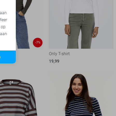
 aan
Meer
t op
 aan
-7%
-shirt
Only T-shirt
n
99
19,99