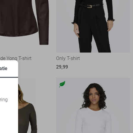
de Yong T-shirt
Only T-shirt
29,99
atie
ring
d