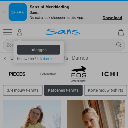
Sans.nl Merkkleding
Sans.nl
Download
Nu extra leuk shoppen met de App.
Inloggen
LolaLiza Katoenen t-shirts - Dames
Nieuw hier?
klik dan hier
3/4 mouw t-shirts
Katoenen t-shirts
Korte mouw t-shirts