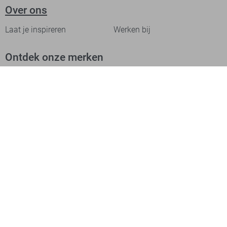
Over ons
Laat je inspireren
Werken bij
Ontdek onze merken
PME legend
Gabbiano
Cast Iron
NZA
Petrol Industries
Jack & Jones
Cars
Vanguard
Tommy Jeans
Ballin
Campbell
Only & Sons
Geisha
ONLY
Lofty Manner
Zoso
Ydence
Vero Moda