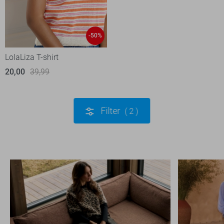
-50%
LolaLiza T-shirt
20,00
39,99
Filter
2