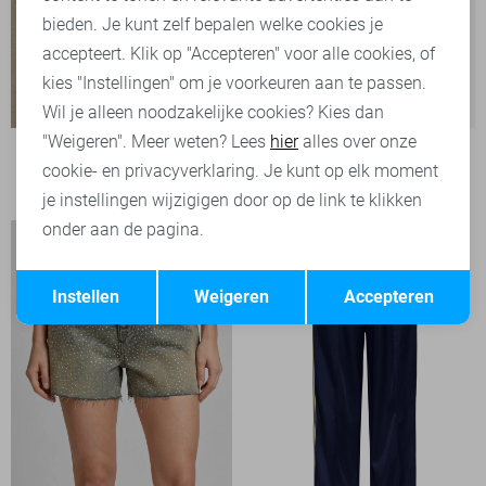
bieden. Je kunt zelf bepalen welke cookies je
accepteert. Klik op "Accepteren" voor alle cookies, of
kies "Instellingen" om je voorkeuren aan te passen.
Wil je alleen noodzakelijke cookies? Kies dan
"Weigeren". Meer weten? Lees
hier
alles over onze
Jacqueline de Yong Broek
cookie- en privacyverklaring. Je kunt op elk moment
39,99
je instellingen wijzigigen door op de link te klikken
onder aan de pagina.
Opslaan
Terug
Instellen
Weigeren
Accepteren