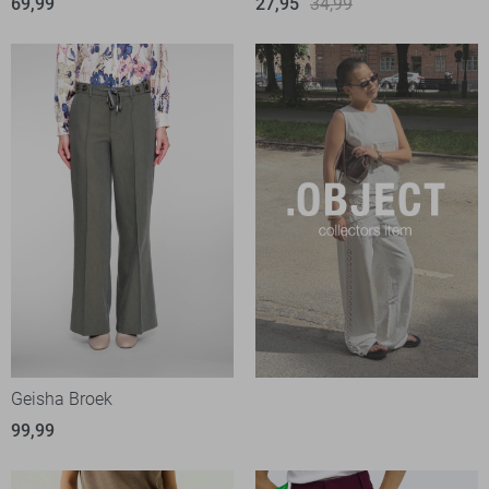
69,99
27,95
34,99
Geisha Broek
99,99