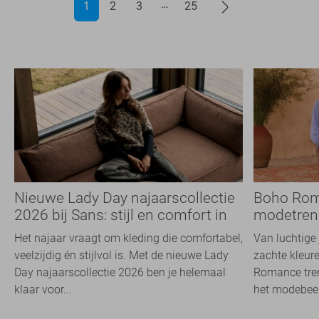
1
2
3
25
Nieuwe Lady Day najaarscollectie
Boho Rom
2026 bij Sans: stijl en comfort in
modetrend
travelkwaliteit
overal zie
Het najaar vraagt om kleding die comfortabel,
Van luchtige 
veelzijdig én stijlvol is. Met de nieuwe Lady
zachte kleure
Day najaarscollectie 2026 ben je helemaal
Romance tren
klaar voor...
het modebeel