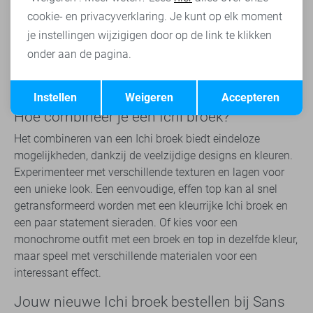
toewijding aan kwaliteit zorgt ervoor dat elke broek niet
cookie- en privacyverklaring. Je kunt op elk moment
alleen heerlijk zit, maar ook bijdraagt aan een
je instellingen wijzigigen door op de link te klikken
verantwoorde keuze in mode. Ichi's benadering van
design met respect voor duurzaamheid onderstreept het
onder aan de pagina.
belang van bewust consumeren zonder in te leveren op
Opslaan
Terug
stijl.
Instellen
Weigeren
Accepteren
Hoe combineer je een Ichi broek?
Het combineren van een Ichi broek biedt eindeloze
mogelijkheden, dankzij de veelzijdige designs en kleuren.
Experimenteer met verschillende texturen en lagen voor
een unieke look. Een eenvoudige, effen top kan al snel
getransformeerd worden met een kleurrijke Ichi broek en
een paar statement sieraden. Of kies voor een
monochrome outfit met een broek en top in dezelfde kleur,
maar speel met verschillende materialen voor een
interessant effect.
Jouw nieuwe Ichi broek bestellen bij Sans