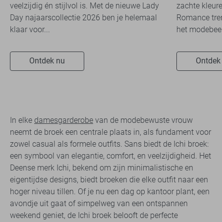
veelzijdig én stijlvol is. Met de nieuwe Lady
zachte kleure
Day najaarscollectie 2026 ben je helemaal
Romance tren
klaar voor...
het modebeel
Ontdek nu
Ontdek
In elke
damesgarderobe
van de modebewuste vrouw
neemt de broek een centrale plaats in, als fundament voor
zowel casual als formele outfits. Sans biedt de Ichi broek:
een symbool van elegantie, comfort, en veelzijdigheid. Het
Deense merk Ichi, bekend om zijn minimalistische en
eigentijdse designs, biedt broeken die elke outfit naar een
hoger niveau tillen. Of je nu een dag op kantoor plant, een
avondje uit gaat of simpelweg van een ontspannen
weekend geniet, de Ichi broek belooft de perfecte