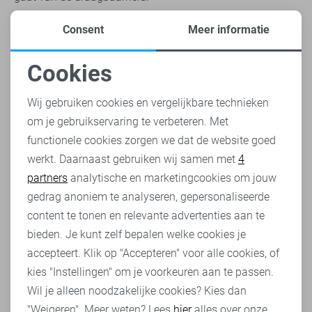
Voor elke gelegenheid een Ichi broek
Consent
Meer informatie
Ichi broeken staan bekend om hun ongeëvenaarde
veelzijdigheid, waardoor ze een perfecte keuze zijn voor
Cookies
elke gelegenheid. Van een formele setting op je werk tot
Noodzakelijke cookies
een relaxte avond uit met vrienden, deze broeken bieden
Wij gebruiken cookies en vergelijkbare technieken
zowel stijl als comfort. De sleutel tot het stylen van een
om je gebruikservaring te verbeteren. Met
Personalisatie cookies
Ichi broek ligt in de keuze van de juiste accessoires en
functionele cookies zorgen we dat de website goed
bovenkleding. Voor een zakelijke look combineer je de
werkt. Daarnaast gebruiken wij samen met
4
Analytische cookies
broek met een
Ichi blouse
en pumps, terwijl je voor een
partners
analytische en marketingcookies om jouw
casual uitje kunt kiezen voor een losse trui en sneakers.
Marketing cookies
gedrag anoniem te analyseren, gepersonaliseerde
Kies je voor de Ichi broek van het model Kate? Dan weet je
zeker dat je een broek in de kast hebt die je altijd aan kan!
content te tonen en relevante advertenties aan te
bieden. Je kunt zelf bepalen welke cookies je
Comfort en kwaliteit gaan hand in hand
accepteert. Klik op "Accepteren" voor alle cookies, of
Elke Ichi broek is vervaardigd met een focus op comfort
kies "Instellingen" om je voorkeuren aan te passen.
en kwaliteit, gebruikmakend van duurzame materialen die
Wil je alleen noodzakelijke cookies? Kies dan
zowel zacht aanvoelen als lang meegaan. Deze
"Weigeren". Meer weten? Lees
hier
alles over onze