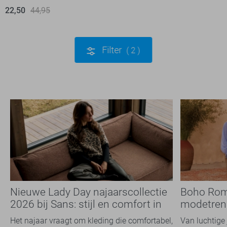
22,50
44,95
Filter
2
Nieuwe Lady Day najaarscollectie
Boho Rom
2026 bij Sans: stijl en comfort in
modetrend
travelkwaliteit
overal zie
Het najaar vraagt om kleding die comfortabel,
Van luchtige 