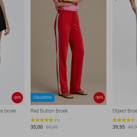
Claudette
-20%
-50%
te broek
Red Button Broek
Object Bro
1
35,00
69,99
39,95
49,