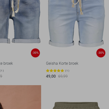
-30%
-30%
te broek
Geisha Korte broek
1
1
99
49,00
69,99