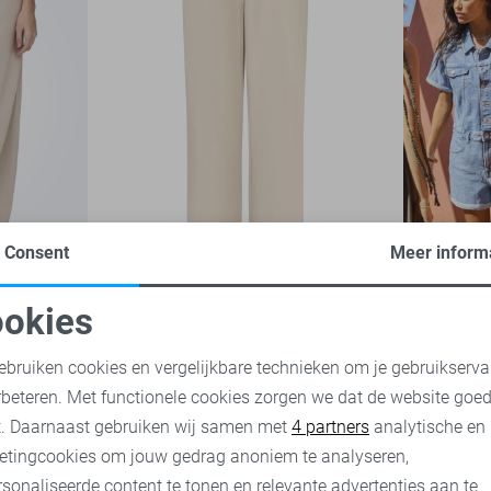
Consent
Meer inform
Claudette
-20%
-50%
okies
ek
Red Button Broek
Only Jumps
oodzakelijke cookies
Personalisatie cookies
25,00
49,
2
ebruiken cookies en vergelijkbare technieken om je gebruikserva
35,00
69,99
rbeteren. Met functionele cookies zorgen we dat de website goe
nalytische cookies
Marketing cookies
t. Daarnaast gebruiken wij samen met
4 partners
analytische en
etingcookies om jouw gedrag anoniem te analyseren,
sonaliseerde content te tonen en relevante advertenties aan te