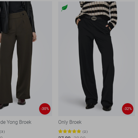
-30%
-32%
 de Yong Broek
Only Broek
3
2