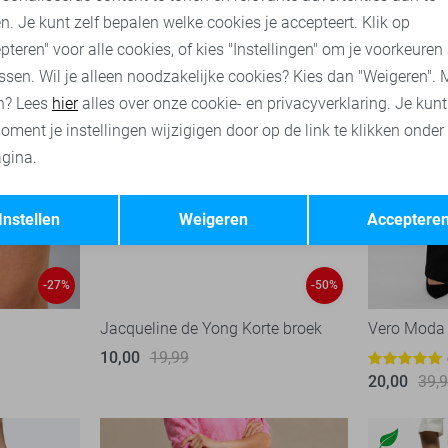
n. Je kunt zelf bepalen welke cookies je accepteert. Klik op
pteren" voor alle cookies, of kies "Instellingen" om je voorkeuren
ssen. Wil je alleen noodzakelijke cookies? Kies dan "Weigeren". 
n? Lees
hier
alles over onze cookie- en privacyverklaring. Je kun
oment je instellingen wijzigigen door op de link te klikken onder
gina.
Opslaan
Terug
Instellen
Weigeren
Acceptere
-27%
-50%
Jacqueline de Yong Korte broek
Vero Moda
10,00
19,99
20,00
39,