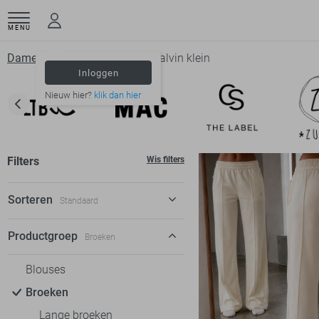
MENU
Dameskleding
Broeken
Calvin klein
Inloggen
Nieuw hier?
klik dan hier
Filters
Wis filters
Sorteren
Standaard
Standaard
Productgroep
Broeken
€ laag-hoog
Blouses
€ hoog-laag
Broeken
Lange broeken