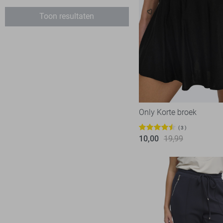
Geisha
37
Toon resultaten
Harper & Yve
22
Hypedrop
1
Ichi
5
Jacqueline de Yong
89
Kaffe
2
Lady Day
10
Only Korte broek
Lofty Manner
23
3
LolaLiza
10,00
19,99
15
LTB
6
Mac
5
Malelions
7
Minus
4
NED
12