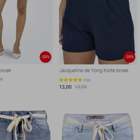
-20%
-35%
 broek
Jacqueline de Yong Korte broek
99
12
13,00
19,99