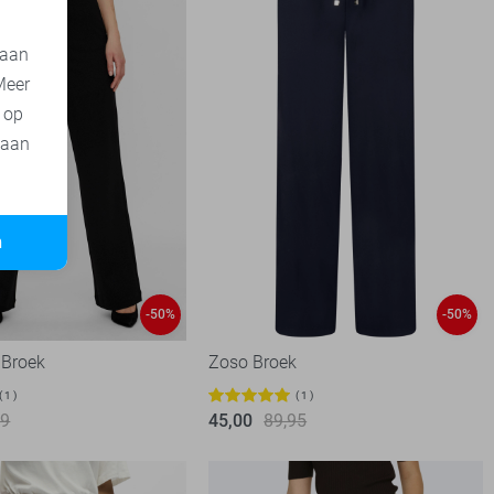
 aan
Meer
t op
 aan
n
-50%
-50%
 Broek
Zoso Broek
1
1
99
45,00
89,95