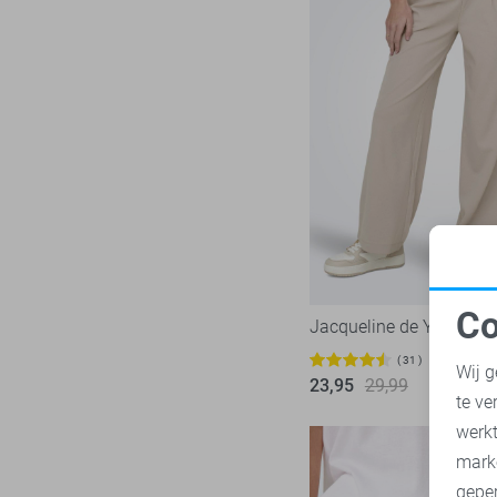
Ydence
19
Zoso
52
Zusss
11
Co
Jacqueline de Yong Bro
N
31
Wij g
23,95
29,99
te ve
A
werk
mark
geper