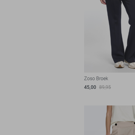
Noisy may
24
Nukus
6
Object
59
Only
155
Pieces
45
Red Button
53
Refined Department
10
Rino & Pelle
4
Zoso Broek
SisterS point
49
45,00
89,95
Studio Amaya
6
Tommy Jeans
3
TQ Amsterdam
29
Vero Moda
72
Vila
56