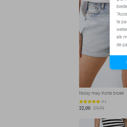
biede
"Acce
te pa
wete
elk m
de pa
Noisy may Korte broek
1
22,00
29,99