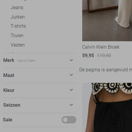
Jeans
Jurken
T-shirts
Truien
Vesten
Calvin Klein Broek
Jassen
59,95
119,90
Merk
Calvin Klein
Ondergoed
De pagina is aangevuld 
C&S The Label
19
Maat
Calvin Klein
1
XS
Kleur
EsQualo
6
S
Fluresk
16
Beige
Seizoen
FOS Amsterdam
12
Januari
Sale
Freequent
9
Garcia
20