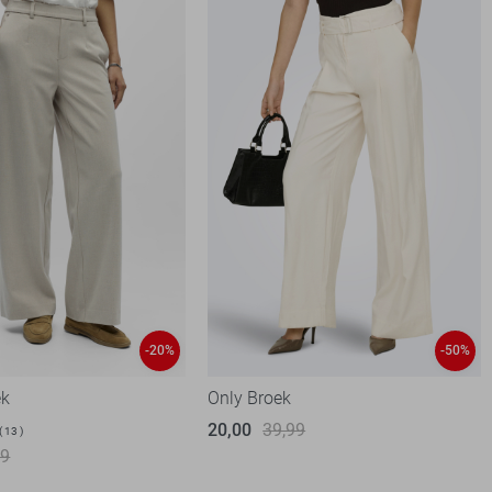
-20%
-50%
ek
Only Broek
20,00
39,99
13
99