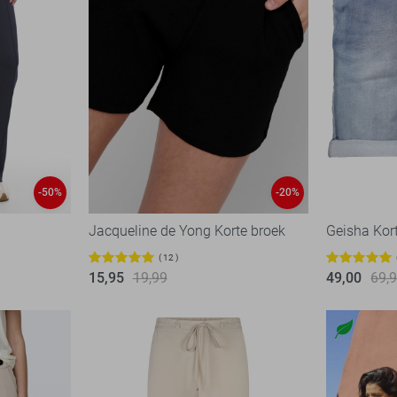
-50%
-20%
Jacqueline de Yong Korte broek
Geisha Kor
12
15,95
19,99
49,00
69,