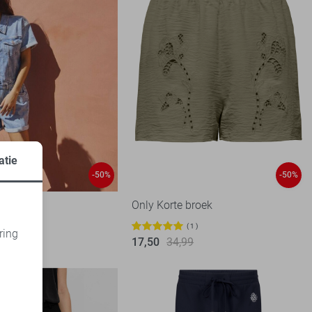
atie
-50%
-50%
uit
Only Korte broek
99
1
ring
17,50
34,99
d