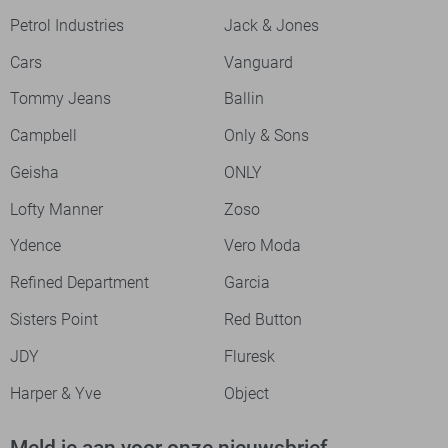
Petrol Industries
Jack & Jones
Cars
Vanguard
Tommy Jeans
Ballin
Campbell
Only & Sons
Geisha
ONLY
Lofty Manner
Zoso
Ydence
Vero Moda
Refined Department
Garcia
Sisters Point
Red Button
JDY
Fluresk
Harper & Yve
Object
Meld je aan voor onze nieuwsbrief