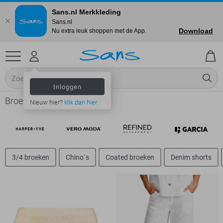
Sans.nl Merkkleding
Sans.nl
Download
Nu extra leuk shoppen met de App.
Inloggen
Broeken online shop
Nieuw hier?
klik dan hier
3/4 broeken
Chino`s
Coated broeken
Denim shorts