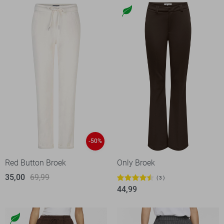
-50%
Red Button Broek
Only Broek
35,00
69,99
3
44,99