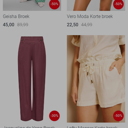
-50%
-50%
Geisha Broek
Vero Moda Korte broek
45,00
89,99
22,50
44,99
-30%
-50%