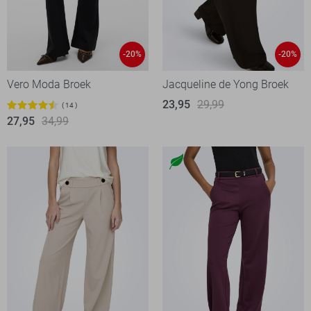
-20%
-20%
Vero Moda Broek
Jacqueline de Yong Broek
23,95
29,99
14
27,95
34,99