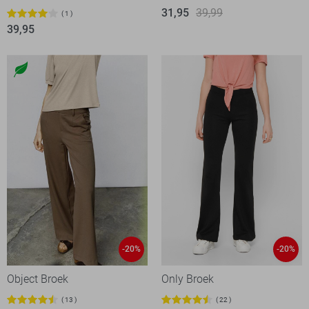
31,95
39,99
1
39,95
-20%
-20%
Object Broek
Only Broek
13
22