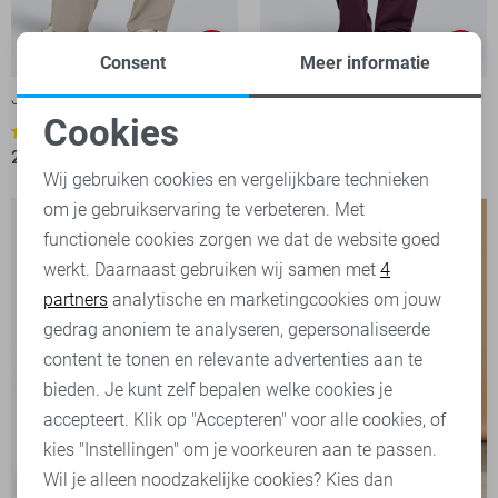
-20%
-20%
Consent
Meer informatie
Jacqueline de Yong Broek
Only Broek
Cookies
31,95
39,99
31
Noodzakelijke cookies
23,95
29,99
Wij gebruiken cookies en vergelijkbare technieken
om je gebruikservaring te verbeteren. Met
Personalisatie cookies
functionele cookies zorgen we dat de website goed
werkt. Daarnaast gebruiken wij samen met
4
Analytische cookies
partners
analytische en marketingcookies om jouw
Marketing cookies
gedrag anoniem te analyseren, gepersonaliseerde
content te tonen en relevante advertenties aan te
bieden. Je kunt zelf bepalen welke cookies je
accepteert. Klik op "Accepteren" voor alle cookies, of
kies "Instellingen" om je voorkeuren aan te passen.
Wil je alleen noodzakelijke cookies? Kies dan