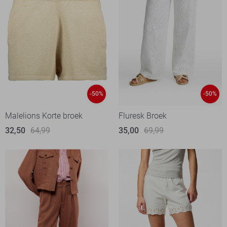
-50%
-50%
Malelions Korte broek
Fluresk Broek
32,50
64,99
35,00
69,99