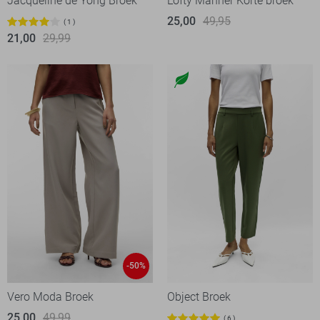
Jacqueline de Yong Broek
Lofty Manner Korte broek
25,00
49,95
1
21,00
29,99
-50%
Vero Moda Broek
Object Broek
25,00
49,99
6