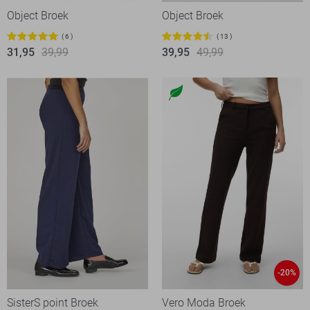
Object Broek
Object Broek
6
13
31,95
39,99
39,95
49,99
-20%
SisterS point Broek
Vero Moda Broek