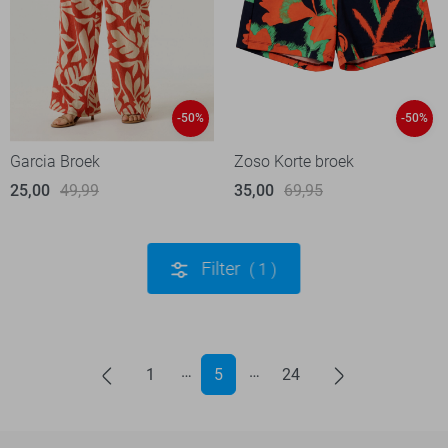
-50%
-50%
Garcia Broek
Zoso Korte broek
25,00
49,99
35,00
69,95
Filter
1
1
5
24