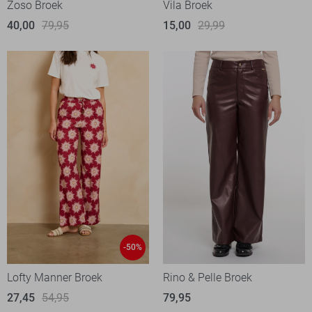
Zoso Broek
Vila Broek
40,00
79,95
15,00
29,99
-50%
Lofty Manner Broek
Rino & Pelle Broek
27,45
54,95
79,95