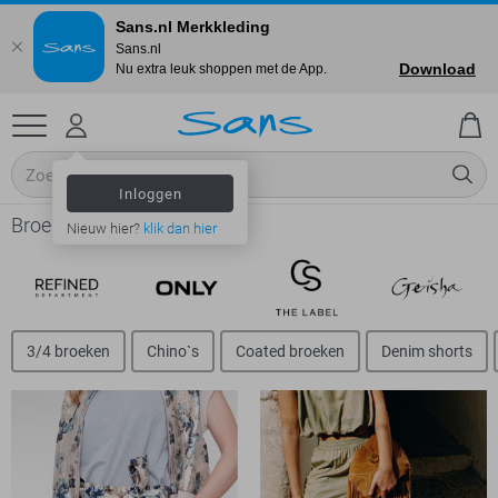
Sans.nl Merkkleding
Sans.nl
Download
Nu extra leuk shoppen met de App.
Inloggen
Broeken online shop
Nieuw hier?
klik dan hier
3/4 broeken
Chino`s
Coated broeken
Denim shorts