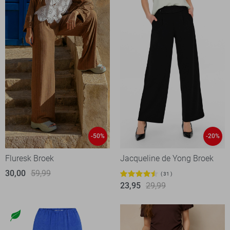
-50%
-20%
Fluresk Broek
Jacqueline de Yong Broek
30,00
59,99
31
23,95
29,99