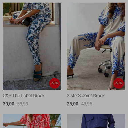
-50%
-50%
C&S The Label Broek
SisterS point Broek
30,00
59,99
25,00
49,95