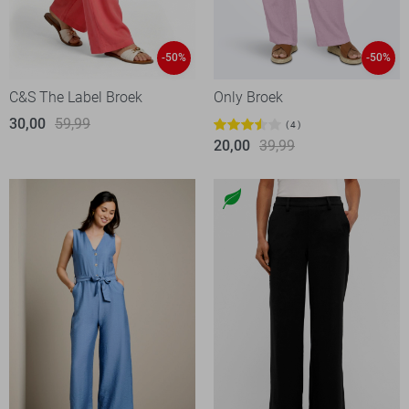
-50%
-50%
C&S The Label Broek
Only Broek
30,00
59,99
4
20,00
39,99