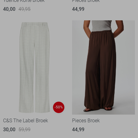
Ydence Korte broek
Pieces Broek
40,00
49,95
44,99
-50%
C&S The Label Broek
Pieces Broek
30,00
59,99
44,99