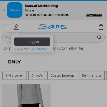
Sans.nl Merkkleding
Sans.nl
Download
Nu extra leuk shoppen met de App.
Inloggen
Comfortabele dames leggings voor elke dag
Nieuw hier?
klik dan hier
3/4 broeken
Chino`s
Coated broeken
Denim shorts