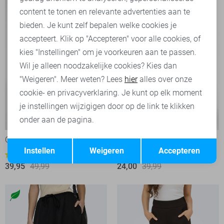
content te tonen en relevante advertenties aan te
bieden. Je kunt zelf bepalen welke cookies je
accepteert. Klik op "Accepteren" voor alle cookies, of
kies "Instellingen" om je voorkeuren aan te passen.
Wil je alleen noodzakelijke cookies? Kies dan
"Weigeren". Meer weten? Lees
hier
alles over onze
cookie- en privacyverklaring. Je kunt op elk moment
je instellingen wijzigigen door op de link te klikken
-20%
-40%
onder aan de pagina.
Object Broek
Only Broek
Opslaan
Terug
Instellen
Weigeren
Accepteren
13
1
39,95
49,99
24,00
39,99