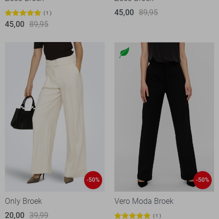
45,00
89,95
1
45,00
89,95
-50%
-50%
Only Broek
Vero Moda Broek
20,00
39,99
1