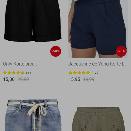
-50%
-20%
Only Korte broek
Jacqueline de Yong Korte broek
1
12
15,00
29,99
15,95
19,99