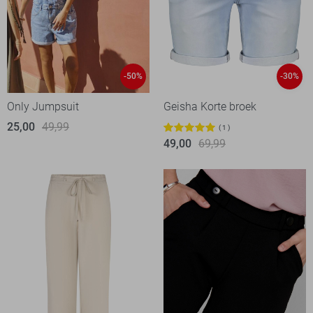
-50%
-30%
Only Jumpsuit
Geisha Korte broek
25,00
49,99
1
49,00
69,99