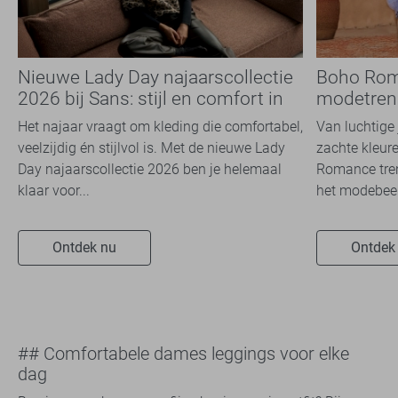
Nieuwe Lady Day najaarscollectie
Boho Rom
2026 bij Sans: stijl en comfort in
modetrend
travelkwaliteit
overal zie
Het najaar vraagt om kleding die comfortabel,
Van luchtige 
veelzijdig én stijlvol is. Met de nieuwe Lady
zachte kleure
Day najaarscollectie 2026 ben je helemaal
Romance tren
klaar voor...
het modebeel
Ontdek nu
Ontdek
## Comfortabele dames leggings voor elke
dag