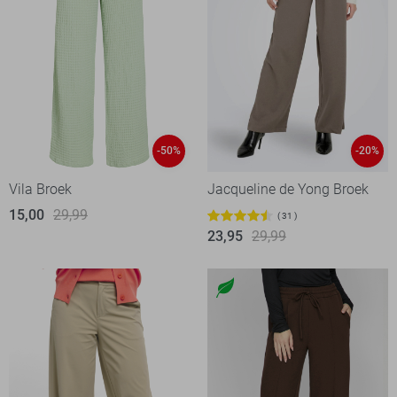
-50%
-20%
Vila Broek
Jacqueline de Yong Broek
15,00
29,99
31
23,95
29,99