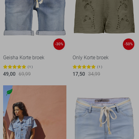
-30%
-50%
Geisha Korte broek
Only Korte broek
1
1
49,00
69,99
17,50
34,99