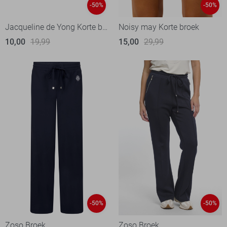
-50%
-50%
Jacqueline de Yong Korte broek
Noisy may Korte broek
10,00
19,99
15,00
29,99
-50%
-50%
Zoso Broek
Zoso Broek