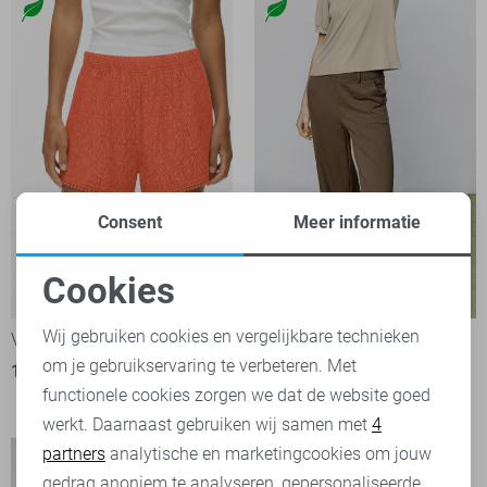
Consent
Meer informatie
Cookies
-50%
-20%
Noodzakelijke cookies
Wij gebruiken cookies en vergelijkbare technieken
Vero Moda Korte broek
Object Broek
om je gebruikservaring te verbeteren. Met
Personalisatie cookies
12,50
24,99
13
functionele cookies zorgen we dat de website goed
39,95
49,99
werkt. Daarnaast gebruiken wij samen met
4
Analytische cookies
partners
analytische en marketingcookies om jouw
Marketing cookies
gedrag anoniem te analyseren, gepersonaliseerde