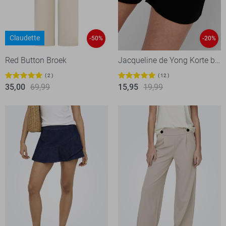
Claudette
-50%
-20%
Red Button Broek
Jacqueline de Yong Korte broek
2
12
35,00
69,99
15,95
19,99