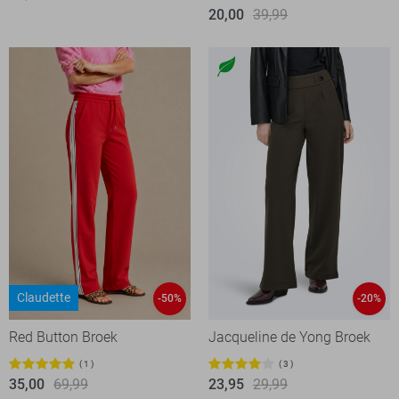
20,00
39,99
Claudette
-50%
-20%
Red Button Broek
Jacqueline de Yong Broek
1
3
35,00
69,99
23,95
29,99