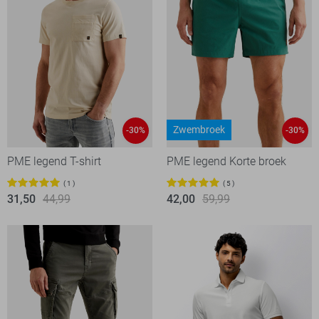
Zwembroek
-30%
-30%
PME legend T-shirt
PME legend Korte broek
1
5
31,50
44,99
42,00
59,99