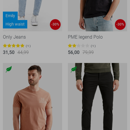
Emily
High waist
-30%
-30%
Only Jeans
PME legend Polo
1
1
31,50
44,99
56,00
79,99