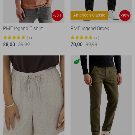
American Classic
-30%
-30%
PME legend T-shirt
PME legend Broek
1
1
28,00
39,99
70,00
99,99