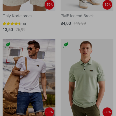
-50%
-30%
Only Korte broek
PME legend Broek
84,00
119,99
3
13,50
26,99
-10%
-30%