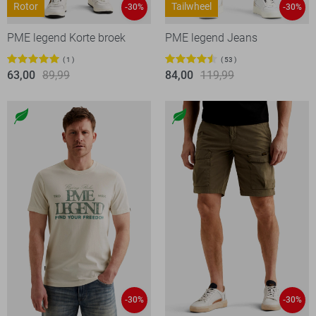
Rotor
Tailwheel
-30%
-30%
PME legend Korte broek
PME legend Jeans
1
53
63,00
89,99
84,00
119,99
-30%
-30%