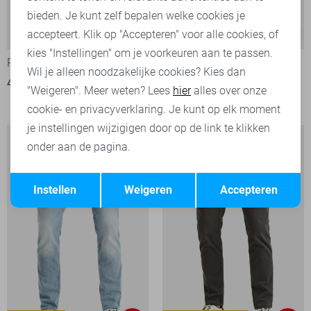
bieden. Je kunt zelf bepalen welke cookies je
American Classic
accepteert. Klik op "Accepteren" voor alle cookies, of
-30%
-30%
kies "Instellingen" om je voorkeuren aan te passen.
PME legend T-shirt
PME legend Broek
Wil je alleen noodzakelijke cookies? Kies dan
42,00
59,99
8
"Weigeren". Meer weten? Lees
hier
alles over onze
70,00
99,99
cookie- en privacyverklaring. Je kunt op elk moment
je instellingen wijzigigen door op de link te klikken
onder aan de pagina.
Opslaan
Terug
Instellen
Weigeren
Accepteren