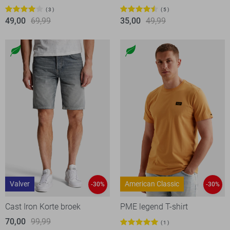
3
5
49,00
69,99
35,00
49,99
Valver
American Classic
-30%
-30%
Cast Iron Korte broek
PME legend T-shirt
70,00
99,99
1