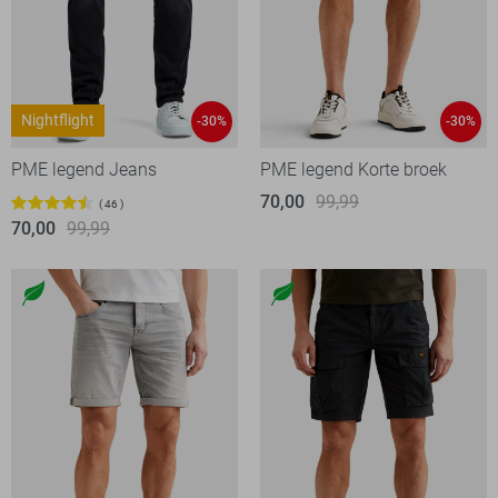
Nightflight
-30%
-30%
PME legend Jeans
PME legend Korte broek
70,00
99,99
46
70,00
99,99