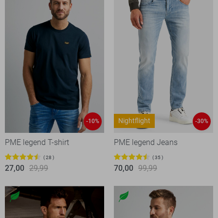
Nightflight
-10%
-30%
PME legend T-shirt
PME legend Jeans
28
35
27,00
29,99
70,00
99,99