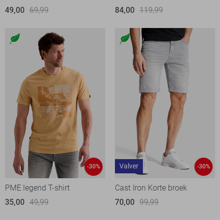
49,00
69,99
84,00
119,99
Valver
-30%
-30%
PME legend T-shirt
Cast Iron Korte broek
35,00
49,99
70,00
99,99