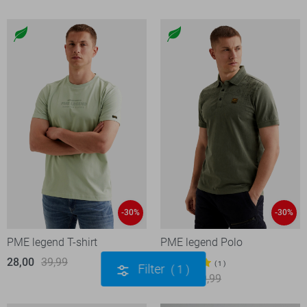
-30%
-30%
PME legend T-shirt
PME legend Polo
28,00
39,99
1
Filter
1
63,00
89,99