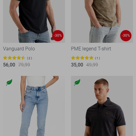
-30%
-30%
Vanguard Polo
PME legend T-shirt
2
1
56,00
79,99
35,00
49,99