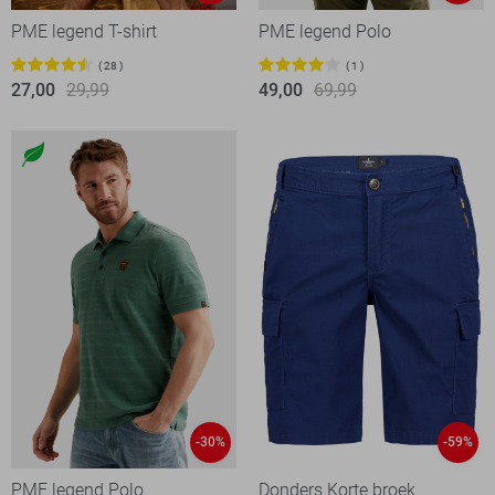
PME legend T-shirt
PME legend Polo
28
1
27,00
29,99
49,00
69,99
-30%
-59%
PME legend Polo
Donders Korte broek