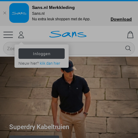
Sans.nl Merkkleding
Sans.nl
Download
Nu extra leuk shoppen met de App.
Inloggen
Nieuw hier?
klik dan hier
Superdry Kabeltruien