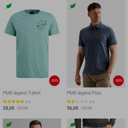
-30%
-30%
PME legend T-shirt
PME legend Polo
1
1
28,00
39,99
56,00
79,99