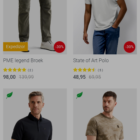
Expedizor
-30%
-30%
PME legend Broek
State of Art Polo
2
5
98,00
139,99
48,95
69,95