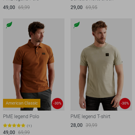
49,00
69,99
29,00
69,95
American Classic
-30%
-30%
PME legend Polo
PME legend T-shirt
28,00
39,99
1
49,00
69,99