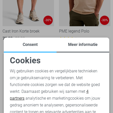
-30%
-30%
Cast Iron Korte broek
PME legend Polo
70,00
99,99
1
Consent
Meer informatie
49,00
69,99
Cookies
Noodzakelijke cookies
Wij gebruiken cookies en vergelijkbare technieken
om je gebruikservaring te verbeteren. Met
Personalisatie cookies
functionele cookies zorgen we dat de website goed
werkt. Daarnaast gebruiken wij samen met
4
Analytische cookies
partners
analytische en marketingcookies om jouw
Marketing cookies
gedrag anoniem te analyseren, gepersonaliseerde
content te tonen en relevante advertenties aan te