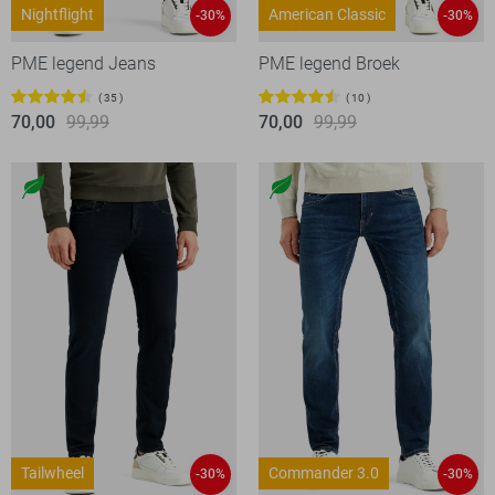
Nightflight
American Classic
-30%
-30%
PME legend Jeans
PME legend Broek
35
10
70,00
99,99
70,00
99,99
Tailwheel
Commander 3.0
-30%
-30%