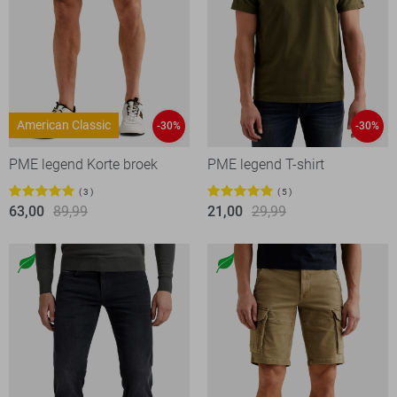
American Classic
-30%
-30%
PME legend Korte broek
PME legend T-shirt
3
5
63,00
89,99
21,00
29,99