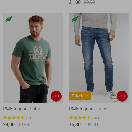
21,00
29,99
Tailwheel
-30%
-30%
PME legend T-shirt
PME legend Jeans
5
53
28,00
39,99
76,30
109,00