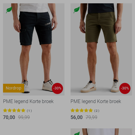
Nordrop
-30%
-30%
PME legend Korte broek
PME legend Korte broek
1
2
70,00
99,99
56,00
79,99