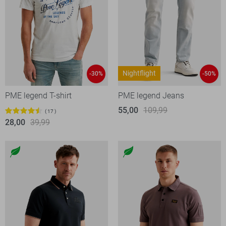
Nightflight
-30%
-50%
PME legend T-shirt
PME legend Jeans
55,00
109,99
17
28,00
39,99