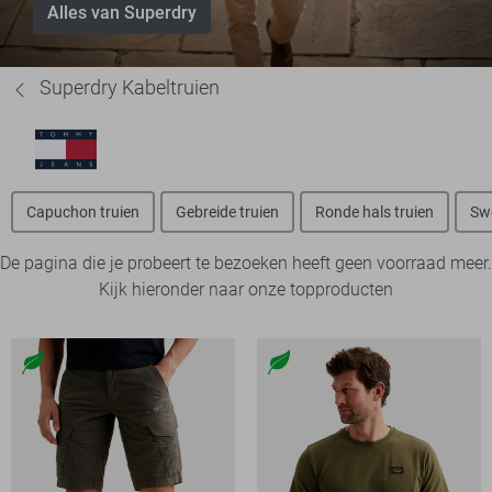
Alles van Superdry
Superdry Kabeltruien
Capuchon truien
Gebreide truien
Ronde hals truien
Sw
De pagina die je probeert te bezoeken heeft geen voorraad meer.
Kijk hieronder naar onze topproducten