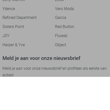
Ydence
Vero Moda
Refined Department
Garcia
Sisters Point
Red Button
JDY
Fluresk
Harper & Yve
Object
Meld je aan voor onze nieuwsbrief
Meld je aan voor onze nieuwsbrief en profiteer als eerste van
acties!
Aanmelden
Betaalmethodes