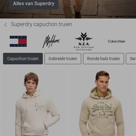
Alles van Superdry
Superdry capuchon truien
Capuchon truien
Gebreide truien
Ronde hals truien
Sw