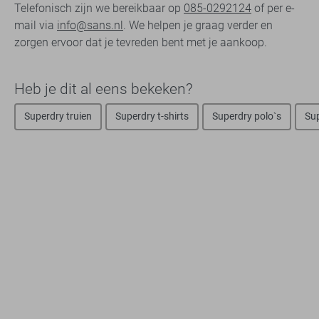
Telefonisch zijn we bereikbaar op
085-0292124
of per e-
mail via
info@sans.nl
. We helpen je graag verder en
zorgen ervoor dat je tevreden bent met je aankoop.
Heb je dit al eens bekeken?
Superdry truien
Superdry t-shirts
Superdry polo`s
Su