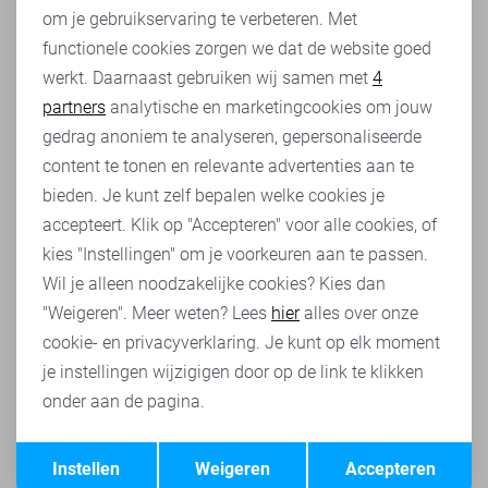
om je gebruikservaring te verbeteren. Met
Personalisatie cookies
Superdry
zet zich in voor duurzaamheid, wat terug te zien
functionele cookies zorgen we dat de website goed
is in de lange levensduur van hun
truien
. De hoodies zijn
gemakkelijk te onderhouden en behouden hun vorm en
werkt. Daarnaast gebruiken wij samen met
4
Analytische cookies
kleur, zelfs na meerdere wasbeurten. Dit maakt een
partners
analytische en marketingcookies om jouw
Superdry hoodie voor heren een duurzame keuze in mode.
Marketing cookies
gedrag anoniem te analyseren, gepersonaliseerde
content te tonen en relevante advertenties aan te
Keuze uit een breed assortiment
bieden. Je kunt zelf bepalen welke cookies je
Van effen kleuren tot gedurfde prints, de collectie Superdry
accepteert. Klik op "Accepteren" voor alle cookies, of
hoodies voor heren biedt voor ieder wat wils. Of je nu gaat
kies "Instellingen" om je voorkeuren aan te passen.
voor een subtiele look of juist een statement wilt maken,
Wil je alleen noodzakelijke cookies? Kies dan
er is altijd een Superdry hoodie die bij jouw stijl past.
"Weigeren". Meer weten? Lees
hier
alles over onze
Stijl voor iedere man en elke gelegenheid
cookie- en privacyverklaring. Je kunt op elk moment
Een Superdry hoodie voor heren is een investering die zich
je instellingen wijzigigen door op de link te klikken
uitbetaalt in stijl en comfort. Het tijdloze design en de
onder aan de pagina.
hoogwaardige kwaliteit zorgen ervoor dat je hoodie niet
alleen nu, maar ook in de toekomst een favoriet blijft.
Opslaan
Terug
Instellen
Weigeren
Accepteren