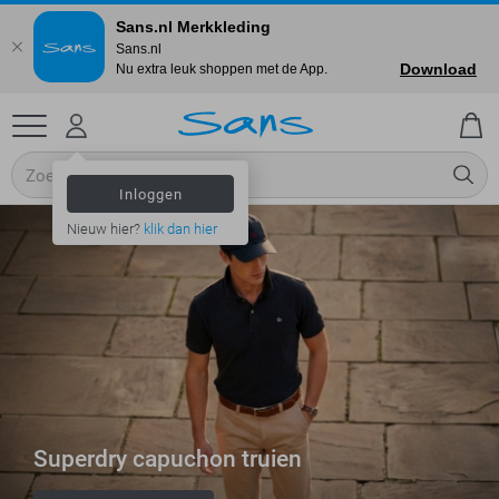
Sans.nl Merkkleding
Sans.nl
Download
Nu extra leuk shoppen met de App.
Inloggen
Nieuw hier?
klik dan hier
Superdry capuchon truien