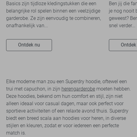
Basics zijn tijdloze kledingstukken die een
Ben jij die f
belangrijke rol spelen binnen een veelzijdige
je nog nooit 
garderobe. Ze zijn eenvoudig te combineren,
geweest? Ben
onafhankelijk van...
snel verder...
Ontdek nu
Ontdek
Elke moderne man zou een Superdry hoodie, oftewel een
trui met capuchon, in zijn
herengarderobe
moeten hebben.
Deze hoodies, bekend om hun comfort en stijl, zijn niet
alleen ideaal voor casual dagen, maar ook perfect voor
sportieve activiteiten of een relaxte avond thuis. Superdry
biedt een breed scala aan hoodies voor heren, in diverse
stijlen en kleuren, zodat er voor iedereen een perfecte
match is.