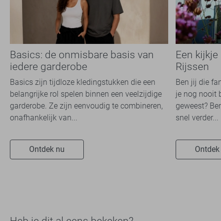
Basics: de onmisbare basis van
Een kijkje
iedere garderobe
Rijssen
Basics zijn tijdloze kledingstukken die een
Ben jij die f
belangrijke rol spelen binnen een veelzijdige
je nog nooit 
garderobe. Ze zijn eenvoudig te combineren,
geweest? Ben
onafhankelijk van...
snel verder...
Ontdek nu
Ontdek
Heb je dit al eens bekeken?