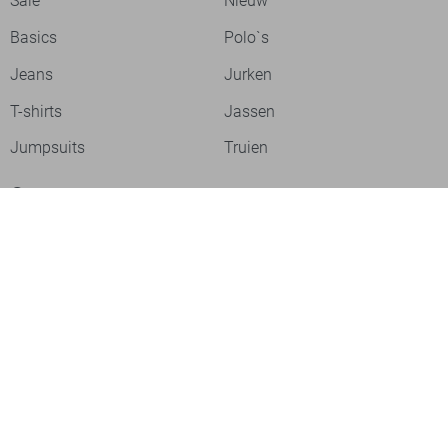
Sale
Nieuw
Basics
Polo`s
Jeans
Jurken
T-shirts
Jassen
Jumpsuits
Truien
Over ons
Laat je inspireren
Werken bij
Ontdek onze merken
PME legend
Gabbiano
Cast Iron
NZA
Petrol Industries
Jack & Jones
Cars
Vanguard