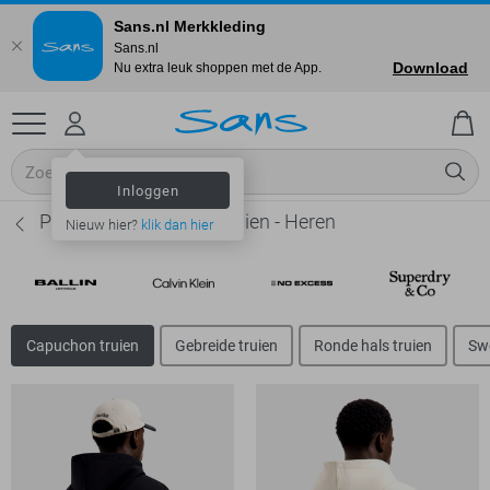
Sans.nl Merkkleding
Sans.nl
Download
Nu extra leuk shoppen met de App.
Inloggen
Pure Path Capuchon truien - Heren
Nieuw hier?
klik dan hier
Capuchon truien
Gebreide truien
Ronde hals truien
Sw