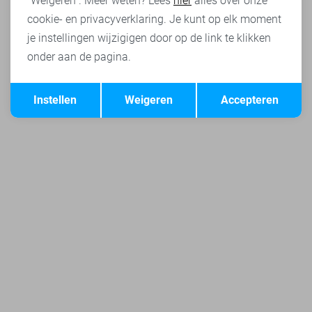
"Weigeren". Meer weten? Lees
hier
alles over onze
cookie- en privacyverklaring. Je kunt op elk moment
je instellingen wijzigigen door op de link te klikken
onder aan de pagina.
Opslaan
Terug
Instellen
Weigeren
Accepteren